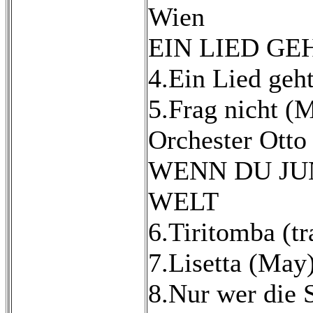
Wien
EIN LIED GE
4.Ein Lied geh
5.Frag nicht (
Orchester Otto
WENN DU JUN
WELT
6.Tiritomba (tra
7.Lisetta (May
8.Nur wer die 