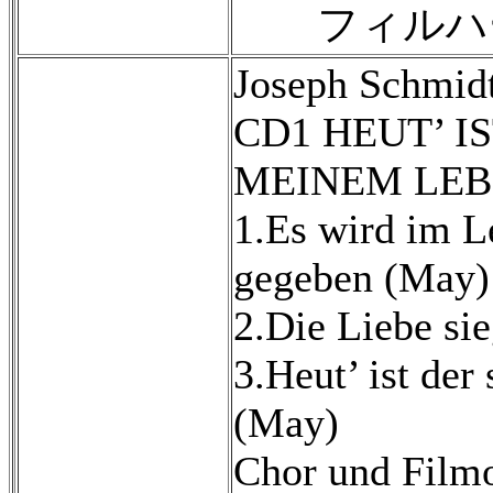
フィルハーモ
Joseph Schmidt
CD1 HEUT’ I
MEINEM LE
1.Es wird im 
gegeben (May)
2.Die Liebe si
3.Heut’ ist de
(May)
Chor und Filmo