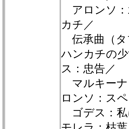
アロンソ：
カチ／
伝承曲（タ
ハンカチの少
ス：忠告／
マルキーナ
ロンソ：スペ
ゴデス：私
モレラ：枯葉