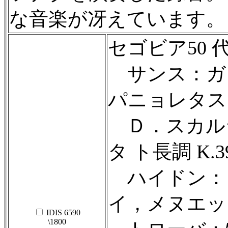
な音楽が冴えています。
セゴビア50 
サンス：ガ
パニョレタス
Ｄ．スカル
タ ト長調 K.39
ハイドン：
イ，メヌエッ
IDIS 6590
\1800