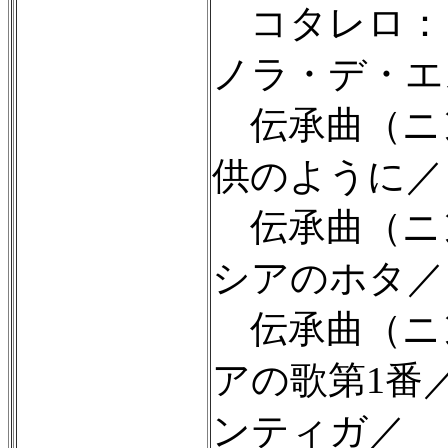
コタレロ：
ノラ・デ・エ
伝承曲（ニ
供のように／
伝承曲（ニ
シアのホタ／
伝承曲（ニ
アの歌第1番
ンティガ／