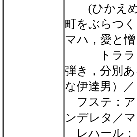
(ひかえめ
町をぶらつく
マハ，愛と憎
トラララ
弾き，分別あ
な伊達男）／
フステ：ア
ンデレタ／マ
レハール：