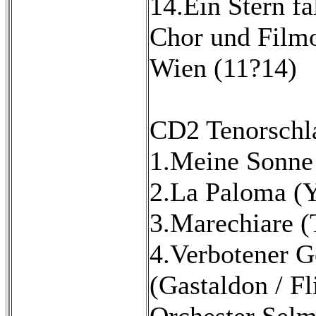
14.Ein Stern f
Chor und Filmo
Wien (11?14)
CD2 Tenorschl
1.Meine Sonne 
2.La Paloma (Y
3.Marechiare (T
4.Verbotener G
(Gastaldon / Fl
Orchester Selm