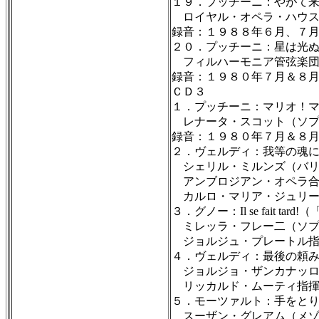
１９．プッチーニ：やがて
ロイヤル・オペラ・ハウス
録音：１９８８年６月、７
２０．プッチーニ：星は光
フィルハーモニア管弦楽団
録音：１９８０年７月＆８
ＣＤ３
１．プッチーニ：マリオ！
レナータ・スコット（ソプ
録音：１９８０年７月＆８
２．ヴェルディ：我等の魂
シェリル・ミルンズ（バリ
アンブロジアン・オペラ合
カルロ・マリア・ジュリー
３．グノー：Il se fait t
ミレッラ・フレー二（ソプ
ジョルジュ・プレートル指
４．ヴェルディ：最後の頼
ジョルジョ・ザンカナッロ
リッカルド・ムーティ指揮
５．モーツァルト：手をと
スーザン・グレアム（メゾ