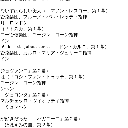
リ
もないすばらしい美人（「マノン・レスコー」第１幕）
管弦楽団、ブルーノ・バルトレッティ指揮
２月 ロンドン
和（「トスカ」第１幕）
ニー管弦楽団、ユージン・コーン指揮
ンドン
...Io la vidi, al suo sorriso（「ドン・カルロ」第１幕）
管弦楽団、カルロ・マリア・ジュリーニ指揮
ンドン
・ジョヴァンニ」第２幕）
風は（「コシ・ファン・トゥッテ」第１幕）
ユージン・コーン指揮
ュンヘン
（「ジョコンダ」第２幕）
マルチェッロ・ヴィオッティ指揮
月 ミュンヘン
のが好きだった（「パガニーニ」第２幕）
（「ほほえみの国」第２幕）