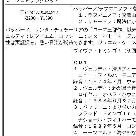
ス ２４Ｐブックレット
パッパーノ/ラフマニノフ：
CDCW-9494622
１．ラフマニノフ：交響曲
\2200→¥1890
２．リャードフ：魔法にか
パッパーノ、サンタ・チェチーリアの「ローマ三部作」以
ェルディ：レクイエム、ロッシーニ：スターバト・マーテ
性は実証済み。熱い音楽が期待できます。ジュエル・ケー
ヴィヴァ・ドミンゴ！（初
ＣＤ１
１．ヴェルディ：清きアイ
ニュー・フィルハーモニア
録音：１９７４年７月 ウ
２．ヴェルディ：わが息子
ロイヤル・オペラ・ハウス
録音：１９８８年６月＆７
３．ベッリーニ：より強い
プラシド・ドミンゴＪｒ（
ナショナル・フィルハーモ
録音：１９８９年５月 ロ
４．モーツァルト：海の外