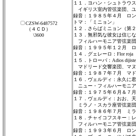
１１．ヨハン・シュトラウ
イギリス室内管弦楽団、ユ
録音：１９８５年４月 ロ
トマ：「ミニョン」
CZSW-6487572
１２．さらばミニョン（第
（４ＣＤ）
１３．無邪気な彼女は信じ
\3600
フィルハーモニア管弦楽団
録音：１９９５年１２月 
１４．グェレーロ：Flor roja（
１５．トローバ：Adios dijiste;…
マドリード交響楽団、マヌ
録音：１９８７年７月 マ
１６．ヴェルディ：永久に
ニュー・フィルハーモニア
録音：１９７５年６月＆７
１７．ヴェルディ：おお、
ミラノ・スカラ座管弦楽団
録音：１９８６年７月 ミ
１８．チャイコフスキー：
フィルハーモニア管弦楽団
録音：１９９３年６月 ロ