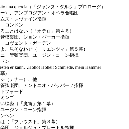
リ
Sotto una quercia（「ジャンヌ・ダルク」プロローグ）
ー）、アンブロジアン・オペラ合唱団
ムズ・レヴァイン指揮
月 ロンドン
れることはない（「オテロ」第４幕）
管弦楽団、ジョン・バーカー指揮
月 コヴェント・ガーデン
父よ、見そなわせ（「リエンツィ」第５幕）
ニー管弦楽団、ユージン・コーン指揮
ンドン
r kann…Hoho! Hohei! Schmiede, mein Hammer
幕）
シ（テナー）、他
管弦楽団、アントニオ・パッパーノ指揮
ォトフォード
ドミンゴ
しい絵姿（「魔笛」第１幕）
ユージン・コーン指揮
ュンヘン
時は（「ファウスト」第３幕）
楽団、ジョルジュ・プレートル指揮