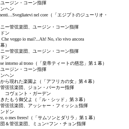
ユージン・コーン指揮
ュンヘン
menti…Svegliatevi nel core（「エジプトのジューリオ・
ニー管弦楽団、ユージン・コーン指揮
ンドン
o io mai?...Ah! No, s'io vivo ancora
幕）
ニー管弦楽団、ユージン・コーン指揮
ンドン
se intorno al trono（「皇帝ティートの慈悲」第１幕）
ユージン・コーン指揮
ュンヘン
海から現れた楽園よ（「アフリカの女」第４幕）
管弦弦楽団、ジョン・バーカー指揮
月 コヴェント・ガーデン
裁きたもう御父よ（「ル・シッド」第３幕）
管弦弦楽団、アッシャー・フィッシュ指揮
ロンドン
, o mes freres!（「サムソンとダリラ」第１幕）
団＆管弦楽団、ミュン=フン・チョン指揮