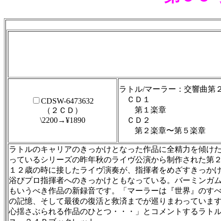
ラトル/マーラー：交響曲第
ＣＤ１
CDSW-6473632
第１楽章
（２ＣＤ）
\2200→¥1890
ＣＤ２
第２楽章〜第５楽章
ラトルのキャリアのきっかけとなった作品に全精力を傾け
っているシリーズの昨年秋のライヴ公演から制作された第
１２歳の時に接したライヴ演奏が、指揮者をめざすきっか
浴びプロ指揮者へのきっかけともなっている。バーミンガ
もいうべき作品の新録音です。「マーラーは『世界』のす
の記憶、そして最後の復活と救済までが巡りまわっていま
心揺さぶられる作品のひとつ・・・」とコメントするラト