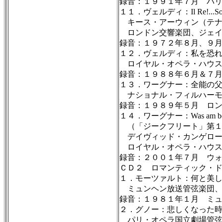
録音：１９９１年７月 パ
１１．ヴェルディ：Il Re!...
キース・アーウィン（テナ
ロンドン交響楽団、ジェイ
録音：１９７２年８月、９
１２．ヴェルディ：私を恐
ロイヤル・オペラ・ハウス
録音：１９８８年６月＆７
１３．ワーグナー：全能の
ナショナル・フィルハーモ
録音：１９８９年５月 ロ
１４．ワーグナー：Was am besten e
（「ジークフリート」第１
デイヴィッド・カンゲロー
ロイヤル・オペラ・ハウス
録音：２００１年７月 ウ
ＣＤ２ ロマンティック・
１．モーツァルト：何と美
ミュンヘン放送管弦楽団、
録音：１９８１年１月 ミ
２．グノー：悲しくなった
パリ・オペラ国立劇場管弦