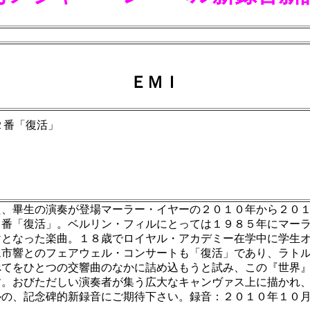
ＥＭＩ
２番「復活」
た、畢生の演奏が登場マーラー・イヤーの２０１０年から２０
２番「復活」。ベルリン・フィルにとっては１９８５年にマー
けとなった楽曲。１８歳でロイヤル・アカデミー在学中に学生
ム市響とのフェアウェル・コンサートも「復活」であり、ラト
べてをひとつの交響曲のなかに詰め込もうと試み、この『世界
す。おびただしい演奏者が集う広大なキャンヴァス上に描かれ
ルの、記念碑的新録音にご期待下さい。録音：２０１０年１０