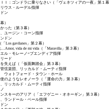
スＩＩ：ゴンドラに乗りなさい（「ヴェネツィアの一夜」第１
リウス・ルーデル指揮
ンドン
２幕）
なかった（第３幕）
、ユージン・コーン指揮
ロンドン
「Los gavilanes」第２幕）
Amor, vida de mi vida（「Maravilla」第３幕）
エル・モレーノ=ブエンディア指揮
ドリード
君を失えば（「仮面舞踏会」第３幕）
管弦楽団、リッカルド・ムーティ指揮
月 ウォトフォード・タウン・ホール
天使のようなレオノーラ（「運命の力」第３幕）
、リッカルド・ムーティ指揮
ラノ
レンスキーのアリア（「エフゲニー・オネーギン」第３幕）
、ランドール・ベール指揮
ンドン