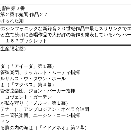
交響曲第２番
第２番ホ短調 作品２７
けられた湖
来のシンフォニックな新録音２０世紀作品中最もスリリングで
ルと立て続けに合唱作品で大好評の新作を発表しているパッパ
ス １６Ｐブックレット
回生産限定盤）
ーダ（「アイーダ」第１幕）
管弦楽団、リッカルド・ムーティ指揮
ォルサムストウ・タウン・ホール
達よ（「マクベス」第４幕）
管弦弦楽団、ジョン・バーカー指揮
月 コヴェント・ガーデン
力が私を守り（「ノルマ」第１幕）
テナー）、アンブロジアン・オペラ合唱団
ニー管弦楽団、ユージン・コーン指揮
ンドン
なる胸の内の海は（「イドメネオ」第２幕）