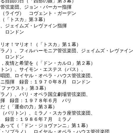
来る自由の日（「西部の娘」第３幕）
管弦楽団、ジョン・バーカー指揮
月（ライヴ） コヴェント・ガーデン
ぬ（「トスカ」第３幕）
、ジェイムズ・レヴァイン指揮
月 ロンドン
マリオ！マリオ！（「トスカ」第１幕）
ラノ）、フィルハーモニア管弦楽団、ジェイムズ・レヴァイ
月 ロンドン
に，友情と希望を（「ドン・カルロ」第２幕）
トン）、サイモン・エステス（バス）、
唱団、ロイヤル・オペラ・ハウス管弦楽団、
ニ指揮 録音：１９７０年８月 ロンドン
ard!（「ファウスト」第３幕）
ラノ）、パリ・オペラ国立劇場管弦楽団、
揮 録音：１９７８年６月 パリ
みだ（「運命の力」第３幕）
（バリトン）、ミラノ・スカラ座管弦楽団、
 録音：１９８６年７月 ミラノ
りあって（「ドン・ジョヴァンニ」第１幕）
・ソプラノ）、ロイヤル・オペラ・ハウス管弦楽団、