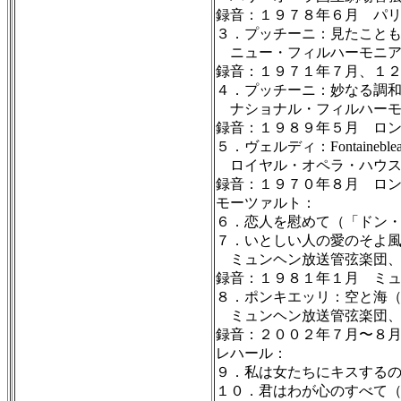
録音：１９７８年６月 パ
３．プッチーニ：見たこと
ニュー・フィルハーモニア
録音：１９７１年７月、１
４．プッチーニ：妙なる調
ナショナル・フィルハーモ
録音：１９８９年５月 ロ
５．ヴェルディ：Fontainebleau!
ロイヤル・オペラ・ハウス
録音：１９７０年８月 ロ
モーツァルト：
６．恋人を慰めて（「ドン
７．いとしい人の愛のそよ
ミュンヘン放送管弦楽団、
録音：１９８１年１月 ミ
８．ポンキエッリ：空と海
ミュンヘン放送管弦楽団、
録音：２００２年７月〜８
レハール：
９．私は女たちにキスする
１０．君はわが心のすべて