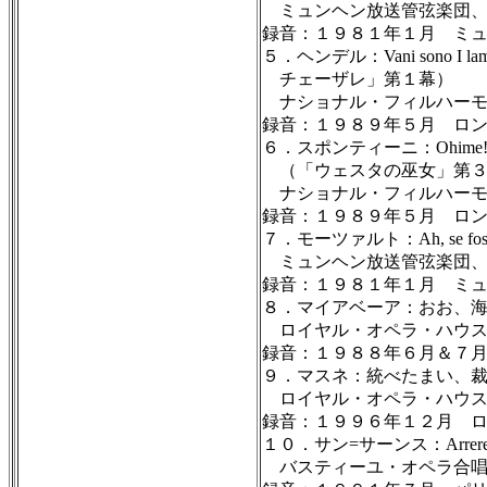
ミュンヘン放送管弦楽団、
録音：１９８１年１月 ミ
５．ヘンデル：Vani sono I la
チェーザレ」第１幕）
ナショナル・フィルハーモ
録音：１９８９年５月 ロ
６．スポンティーニ：Ohime! Che vegg
（「ウェスタの巫女」第３
ナショナル・フィルハーモ
録音：１９８９年５月 ロ
７．モーツァルト：Ah, se fos
ミュンヘン放送管弦楽団、
録音：１９８１年１月 ミ
８．マイアベーア：おお、
ロイヤル・オペラ・ハウス
録音：１９８８年６月＆７
９．マスネ：統べたまい、
ロイヤル・オペラ・ハウス
録音：１９９６年１２月 
１０．サン=サーンス：Arrerez
バスティーユ・オペラ合唱