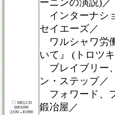
ーニンの演説)／
インターナショ
セイエーズ／
ワルシャワ労働
いて』 (トロツ
ブレイブリー、
ン・ステップ／
フォワード、フ
MELCD
鍛冶屋／
6001690
\2100→¥1890