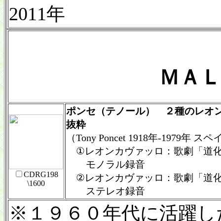
2011年
ＭＡＬ
ポンセ（テノール） ２種のレオ
抜粋
（Tony Poncet 1918年-1979年
①レオンカヴァッロ：歌劇「道化
モノラル録音
CDRG198
②レオンカヴァッロ：歌劇「道化
\1600
ステレオ録音
※１９６０年代に活躍し