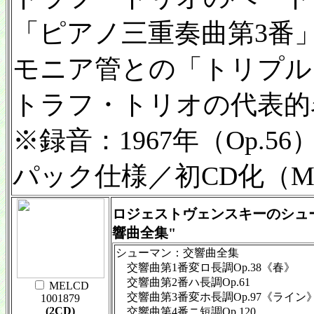
「ピアノ三重奏曲第3番
モニア管との「トリプル
トラフ・トリオの代表的
※録音：1967年（Op.56
パック仕様／初CD化（Me
ロジェストヴェンスキーのシュー
響曲全集"
シューマン：交響曲全集
交響曲第1番変ロ長調Op.38《春》
交響曲第2番ハ長調Op.61
MELCD
交響曲第3番変ホ長調Op.97《ライン
1001879
(2CD)
交響曲第4番ニ短調Op.120