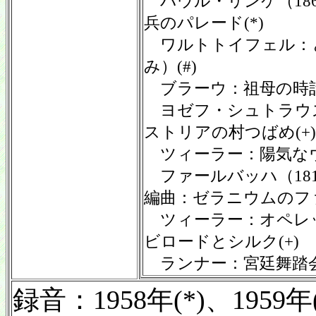
パウル・リンケ（1866
兵のパレード(*)
ワルトトイフェル：
み）(#)
ブラーウ：祖母の時計(
ヨゼフ・シュトラウス（1
ストリアの村つばめ(+)
ツィーラー：陽気なウ
ファールバッハ（1815
編曲：ゼラニウムのファ
ツィーラー：オペレ
ビロードとシルク(+)
ランナー：宮廷舞踏会(
録音：1958年(*)、195