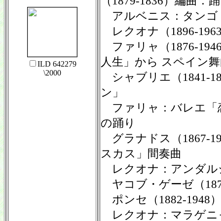
（1879-1836）編曲：
アルベニス：タンゴ 
レクオナ（1896-19
ファリャ（1876-19
人生」から スペイン舞
ILD 642279
\2000
シャブリエ（1841-1
ン」
ファリャ：バレエ「恋
の踊り
グラナドス（1867-1
スカス」間奏曲
レクオナ：アンダル
ヤコブ・ゲーゼ（1879
ポンセ（1882-194
レクオナ：マラゲニ