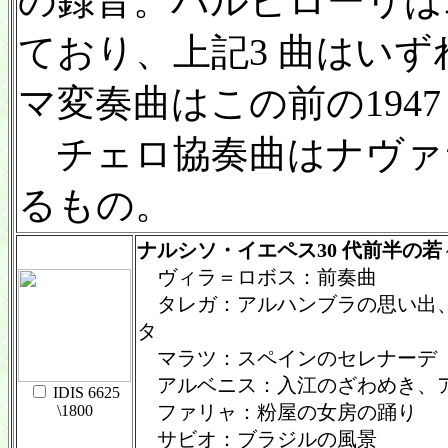
の録音。バルビローリは
ており、上記3 曲はいず
マ変奏曲はこの前の194
チェロ協奏曲はナヴァ
るもの。
ナルシソ・イエペス30 代前半の
ヴィラ＝ロボス：前奏曲
タレガ：アルハンブラの思い出、
タ
マラツ：スペインのセレナーデ
アルベニス：入江のざわめき、
IDIS 6625
ファリャ：粉屋の女房の踊り
\1800
サビオ：ブラジルの風景