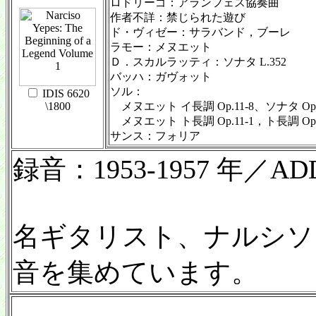
ロドリーゴ：アランフェス協奏曲
作者不詳：禁じられた遊び
ド・ヴィゼー：サラバンド，ブーレ
ラモー：メヌエット
Ｄ．スカルラッティ：ソナタ L.352
バッハ：ガヴォット
ソル：
IDIS 6620
\1800
メヌエット イ長調 Op.11-8、ソナタ O
メヌエット ト長調 Op.11-1，ト長調 Op.1
サンス：フォリア
録音：1953-1957 年／ADD
名ギタリスト、ナルシソ
音を集めています。