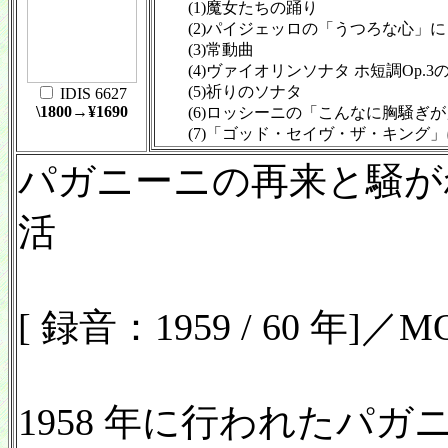
(1)魔女たちの踊り
(2)パイジェッロの「うつろな心」に
(3)常動曲
(4)ヴァイオリンソナタ ホ短調Op.3の
(5)祈りのソナタ
IDIS 6627
\1800→¥1690
(6)ロッシーニの「こんなに胸騒ぎが
(7)「ゴッド・セイヴ・ザ・キング」
パガニーニの再来と騒が
活
[ 録音：1959 / 60 年]／
1958 年に行われたパガ