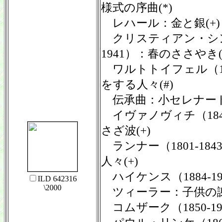
様式の序曲(*)
レハール：金と銀(+)
クリスティアン・シンデ
1941）：春のささやき(
ワルトトイフェル（183
をする人々(#)
伝承曲：小セレナード(
イヴァノヴィチ（1845
さざ波(+)
ランナー（1801-18
人々(+)
ハイケンス（1884-19
ILD 642316
\2000
ツィーラー：子供の謝肉
コムザーク（1850-19