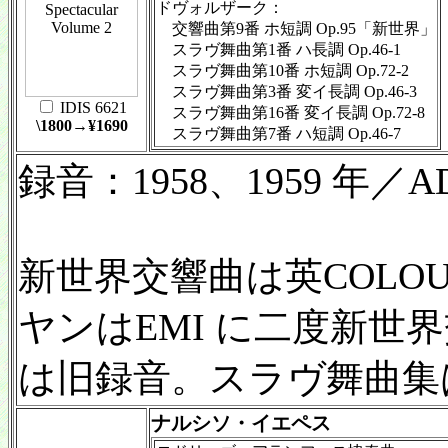
ドヴォルザーク：
交響曲第9番 ホ短調 Op.95「新世界」
スラヴ舞曲第1番 ハ長調 Op.46-1
スラヴ舞曲第10番 ホ短調 Op.72-2
スラヴ舞曲第3番 変イ長調 Op.46-3
IDIS 6621
スラヴ舞曲第16番 変イ長調 Op.72-8
\1800→¥1690
スラヴ舞曲第7番 ハ短調 Op.46-7
録音：1958、1959 年／AD
新世界交響曲は英COLOU
ヤンはEMI に二度新世
は旧録音。スラヴ舞曲集は
ナルシソ・イエペス