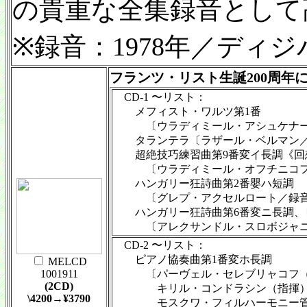
の貴重な全集録音として
※録音：1978年／ディ
フランツ・リスト生誕200周年
CD-1 〜リスト：
メフィスト・ワルツ第1番
〔ウラディミール・アシュケナージ／
タランテラ〔ラザール・ベルマン／録
超絶技巧練習曲第9番変イ長調《回
〔ウラディミール・オフチニコフ／録
ハンガリー狂詩曲第2番嬰ハ短調
〔グレプ・アクセルロート／録音：
ハンガリー狂詩曲第6番変ニ長調、ピ
〔アレクサンドル・スロボジャニク／
CD-2 〜リスト：
ピアノ協奏曲第1番変ホ長調
MELCD
1001911
〔パーヴェル・セレブリャコフ（
(2CD)
キリル・コンドラシン（指揮
\4200→¥3790
モスクワ・フィルハーモニー管弦楽