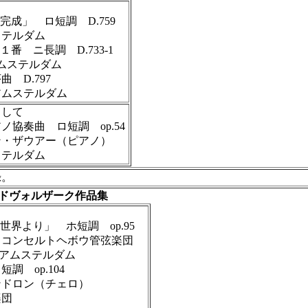
成」 ロ短調 D.759
ステルダム
 ニ長調 D.733-1
アムステルダム
 D.797
アムステルダム
として
協奏曲 ロ短調 op.54
・ザウアー（ピアノ）
ムステルダム
録。
ドヴォルザーク作品集
界より」 ホ短調 op.95
コンセルトヘボウ管弦楽団
4日アムステルダム
 op.104
ドロン（チェロ）
団