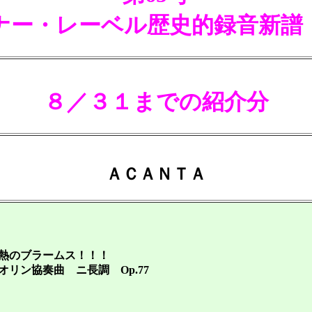
ナー・レーベル歴史的録音新譜
８／３１までの紹介分
ＡＣＡＮＴＡ
熱のブラームス！！！
リン協奏曲 ニ長調 Op.77