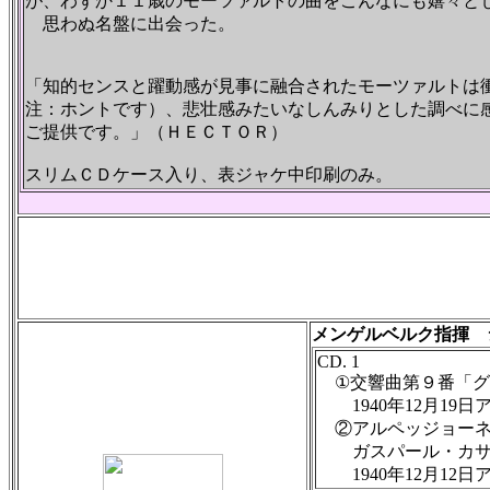
が、わずか１１歳のモーツァルトの曲をこんなにも嬉々と
思わぬ名盤に出会った。
「知的センスと躍動感が見事に融合されたモーツァルトは衝撃
注：ホントです）、悲壮感みたいなしんみりとした調べに
ご提供です。」（ＨＥＣＴＯＲ）
スリムＣＤケース入り、表ジャケ中印刷のみ。
メンゲルベルク指揮 
CD. 1
①交響曲第９番「グレ
1940年12月19日
②アルペッジョーネ・
ガスパール・カサ
1940年12月12日