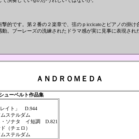
して演奏しているのがうれしいではないか。
的です。第２番の２楽章で、弦のｐiccicatoとピアノの
感動。ブーレーズの洗練されたドラマ感が実に見事に表現された
ＡＮＤＲＯＭＥＤＡ
シューベルト作品集
イト」 D.944
アムステルダム
ソナタ イ短調 D.821
ド（チェロ）
アムステルダム