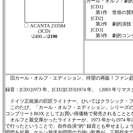
カール・オルフ：劇
[CD1]
第1作 世俗の賛歌
[CD2]
第2作 劇的演技「
ACANTA 233584
[CD3]
(3CD)
第3作 劇的コンチ
\2400
→
\2190
旧カール・オルフ・エディション、待望の再販！ファン必
録音：[CD1]1973 年、[CD2][CD3]1974 年、（2003 年リ
ドイツ正統派の巨匠ライトナー、ひいてはクラシック・フ
このたび、「カール・オルフ・エディション」シリーズの第
コンプリートBOX としてお買い得価格で発売されることと
オルフと親交厚かったライトナーが、1973 年から197
で行ったということで、自作自演“的” 録音とも申せまし
唱団を起用。ケルン放送合唱団の力強い歌声が、三部作全