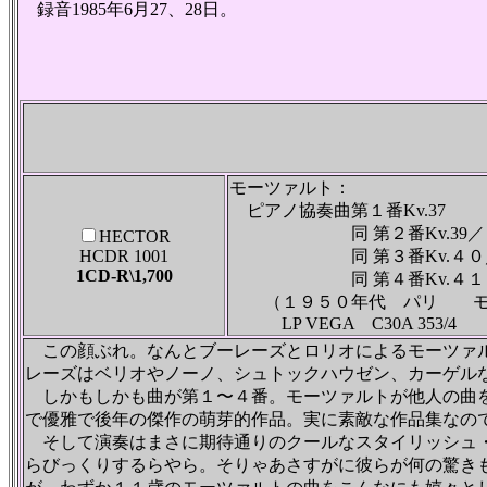
録音1985年6月27、28日。
モーツァルト：
ピアノ協奏曲第１番Kv.37
同 第２番Kv.39／
HECTOR
HCDR 1001
同 第３番Kv.４０
1CD-R\1,700
同 第４番Kv.４１
（１９５０年代 パリ モ
LP VEGA C30A 353/4
この顔ぶれ。なんとブーレーズとロリオによるモーツァル
レーズはベリオやノーノ、シュトックハウゼン、カーゲル
しかもしかも曲が第１〜４番。モーツァルトが他人の曲を
で優雅で後年の傑作の萌芽的作品。実に素敵な作品集なの
そして演奏はまさに期待通りのクールなスタイリッシュ・
らびっくりするらやら。そりゃあさすがに彼らが何の驚き