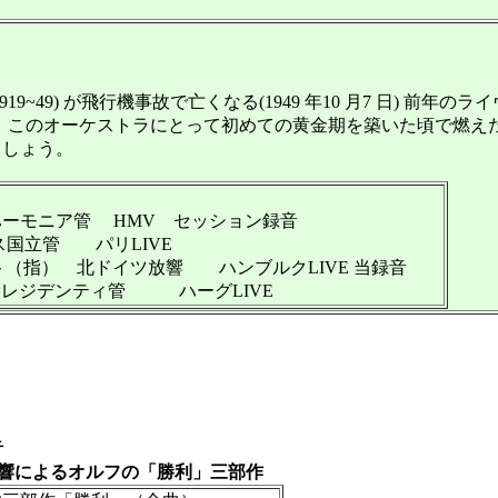
49) が飛行機事故で亡くなる(1949 年10 月7 日) 前年
）に就任し、このオーケストラにとって初めての黄金期を築いた頃で
ましょう。
フィルハーモニア管 HMV セッション録音
ンス国立管 パリLIVE
ュテト（指） 北ドイツ放響 ハンブルクLIVE 当録音
ーグ・レジデンティ管 ハーグLIVE
音
響によるオルフの「勝利」三部作