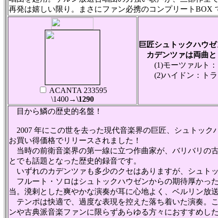
再発は嬉しい限り。まさにファン必携のコンプリートBOX 
巨匠シュトックハウゼ
カデンツァは両曲と
(1)モーツァルト：フ
(2)ハイドン：トランペ
ACANTA 233595
\1400
→\1290
目から鱗の歴史的名盤！
2007 年にこの世を去った現代音楽界の巨匠、シュトック
お買い得価格でリリースされました！
当時の前衛音楽界の第一線に立つ作曲家が、バリバリの古
とでも話題となった歴史的録音です。
いずれのカデンツァも多少のクセはありますが、シュトッ
フルート・ソロはシュトックハウゼンからの期待厚かった
当。溌剌とした爽やかな演奏が耳に心地よく、ベルリン放
テンポは快適で、過度な表現を控えた落ち着いた演奏。こ
ンや古典派音楽ファンに限らずあらゆる方々におすすめし