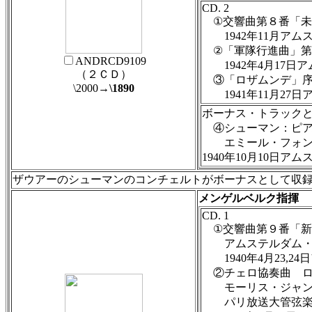
CD. 2
①交響曲第８番「未完
1942年11月アム
②「軍隊行進曲」第１番
ANDRCD9109
1942年4月17日
（２ＣＤ）
③「ロザムンデ」序曲
\2000
→\1890
1941年11月27日
ボーナス・トラック
④シューマン：ピアノ
エミール・フォン
1940年10月10日ア
ザウアーのシューマンのコンチェルトがボーナスとして収
メンゲルベルク指揮 
CD. 1
①交響曲第９番「新世
アムステルダム・
1940年4月23,2
②チェロ協奏曲 ロ短調
モーリス・ジャン
パリ放送大管弦楽