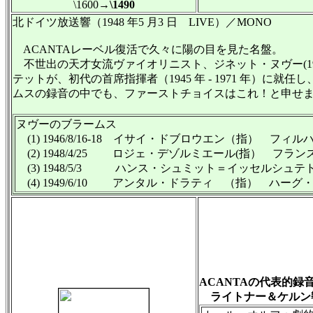
\1600
→\1490
北ドイツ放送響（1948 年5 月3 日 LIVE）／MONO
ACANTAレーベル復活で久々に陽の目を見た名盤。
不世出の天才女流ヴァイオリニスト、ジネット・ヌヴー(1919~
テットが、初代の首席指揮者（1945 年 - 1971 年
ムスの録音の中でも、ファーストチョイスはこれ！と申せ
ヌヴーのブラームス
(1) 1946/8/16-18 イサイ・ドブロウエン（指） 
(2) 1948/4/25 ロジェ・デゾルミエール(指） フラ
(3) 1948/5/3 ハンス・シュミット＝イッセルシ
(4) 1949/6/10 アンタル・ドラティ （指） ハ
ACANTAの代表的録
ライトナー＆ケルン