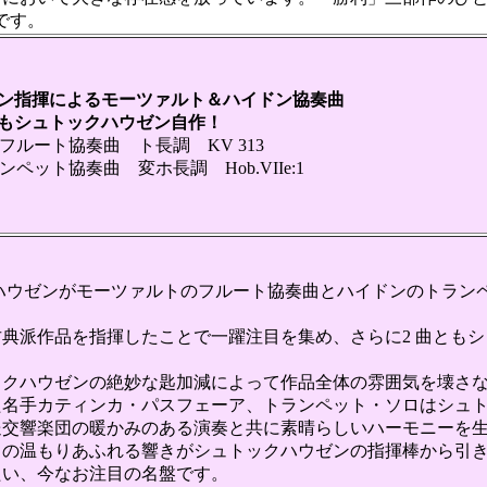
です。
ン指揮によるモーツァルト＆ハイドン協奏曲
もシュトックハウゼン自作！
ルート協奏曲 ト長調 KV 313
ット協奏曲 変ホ長調 Hob.VIIe:1
ハウゼンがモーツァルトのフルート協奏曲とハイドンのトランペ
典派作品を指揮したことで一躍注目を集め、さらに2 曲ともシ
クハウゼンの絶妙な匙加減によって作品全体の雰囲気を壊さな
名手カティンカ・パスフェーア、トランペット・ソロはシュト
送交響楽団の暖かみのある演奏と共に素晴らしいハーモニーを
の温もりあふれる響きがシュトックハウゼンの指揮棒から引き
たい、今なお注目の名盤です。