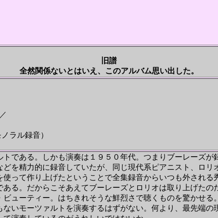
旧譜
全然関係ないとはいえ、このアルバム思い出した。
／
ノラル録音）
トである。しかも演奏は１９５０年代。つまりブーレーズが
などを精力的に録音していたが、同じ現代系ピアニスト、ロリ
使って作り上げたということで全集録音からいつも外される
である。だからこそあえてブーレーズとロリオは取り上げたの
ビューティー。はちきれそうな鮮烈さで聴くものを驚かせる
もないモーツァルトを演奏するはずがない。何より、最先端の