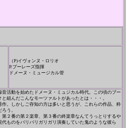
（P)イヴォンヌ・ロリオ
P.ブーレーズ指揮
ドメーヌ・ミュージカル管
録音活動を始めたドメーヌ・ミュジカル時代。この頃のブー
オと組んだこんなモーツァルトがあったとは・・・。
秀作。しかしご存知の方は多いと思うが、これらの作品、粋
だろう。
。第２番の第２楽章、第３番の終楽章なんてうっとりするや
現代ものをバリバリガリガリ演奏していた鬼のような彼ら