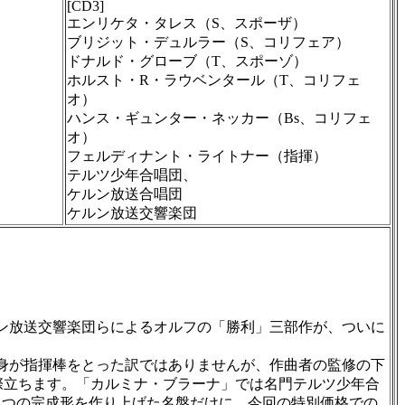
[CD3]
エンリケタ・タレス（S、スポーザ）
ブリジット・デュルラー（S、コリフェア）
ドナルド・グローブ（T、スポーゾ）
ホルスト・R・ラウベンタール（T、コリフェ
オ）
ハンス・ギュンター・ネッカー（Bs、コリフェ
オ）
フェルディナント・ライトナー（指揮）
テルツ少年合唱団、
ケルン放送合唱団
ケルン放送交響楽団
ルン放送交響楽団らによるオルフの「勝利」三部作が、ついに
フ自身が指揮棒をとった訳ではありませんが、作曲者の監修の下
際立ちます。「カルミナ・ブラーナ」では名門テルツ少年合
とつの完成形を作り上げた名盤だけに、今回の特別価格での