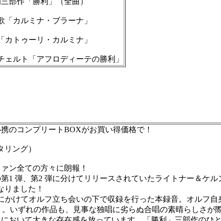
的三部作「勝利」（全曲）
「カルミナ・ブラーナ」
カトゥーリ・カルミナ」
ェルト「アフロディーテの勝利」
携のコンプリートBOXがお買い得価格で！
マスタリング）
ァン全ての方々に朗報！
1 弾、第2 弾に分けてリリースされていたライトナー＆ケ
なりました！
4 年にかけてオルフ立ち会いの下で収録を行った本録音。オル
ょう。いずれの作品も、見事な独唱に劣らぬ合唱の素晴らしさが
てにおいて大きな存在感を放っています。「勝利」三部作のひ