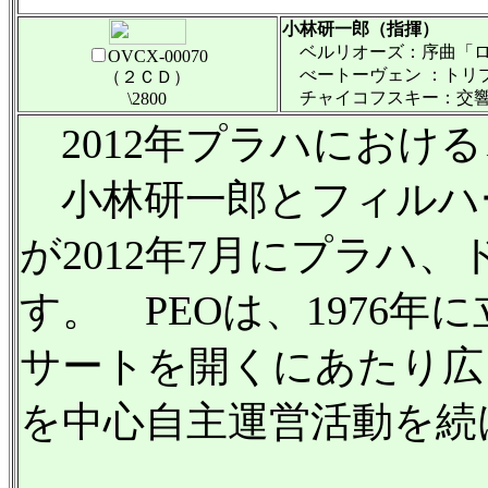
小林研一郎（指揮）
ベルリオーズ：序曲「ロ
OVCX-00070
べートーヴェン ：トリプ
（２ＣＤ）
チャイコフスキー：交響曲
\2800
2012年プラハにおけ
小林研一郎とフィルハー
が2012年7月にプラ
す。 PEOは、1976
サートを開くにあたり広
を中心自主運営活動を続