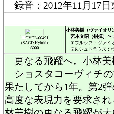
録音：2012年11月1
小林美樹（ヴァイオリ
宮本文昭（指揮）〜ブ
OVCL-00491
①ブルッフ：ヴァイオリ
（SACD Hybrid）
\3000
②R.シュトラウス：ヴ
更なる飛躍へ。小林美
ショスタコーヴィチの
果たしてから1年。第2
高度な表現力を要求され
林美樹の更なる飛躍が大