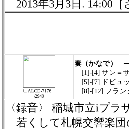
2013年3月3日. 14:
奏（かなで） 
[1]-[4] サ
[5]-[7] ド
[8]-[12] 
ALCD-7176
\2940
〈録音〉 稲城市立iプラザ 2
若くして札幌交響楽団