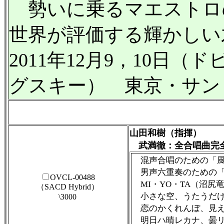
勢いに乗るマエストロ
世界が評価する輝かしい
2011年12月9，10日（
グスキー） 東京・サン
山田和樹（指揮）
武満徹：
全合唱曲完
混声合唱のための「風
男声六重奏のための「手
OVCL-00488
MI・YO・TA（沼尻
（SACD Hybrid）
小さな空、うたうだけ
\3000
恋のかくれんぼ、見え
明日ハ晴レカナ、曇リ