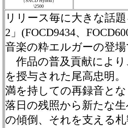
（SACD Hybrid）
\2500
リリース毎に大きな話題
2」(FOCD9434、FOC
音楽の粋エルガーの登場
作品の普及貢献により
を授与された尾高忠明。「
満を持しての再録音とな
落日の残照から新たな生
の傾倒、それを支える札