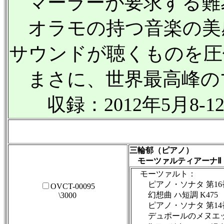
マーラーが要求する難
オラモの持つ音楽の美
サウンドが聴くものを圧
まさに、世界最高峰の
収録：2012年5月8-
三輪郁（ピアノ）
モーツァルティアーナⅡ
モーツァルト：
ピアノ・ソナタ 第16番 
OVCT-00095
幻想曲 ハ短調 K475
\3000
ピアノ・ソナタ 第14番 
デュポールのメヌエット