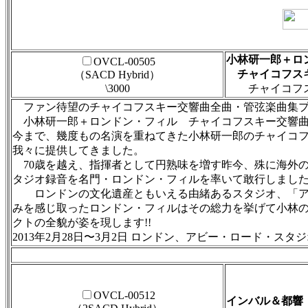
小林研一郎＋ロ
OVCL-00505
チャイコフスキ
（SACD Hybrid）
\3000
チャイコフス
ファン待望のチャイコフスキー交響曲全曲・管弦楽曲集プロ
小林研一郎＋ロンドン・フィル チャイコフスキー交響曲全集
今まで、幾度もの名演を重ねてきた小林研一郎のチャイコ
我々に提供してきました。
70歳を越え、指揮者として円熟味を増す昨今、殊に海外
タジオ録音を名門・ロンドン・フィルを率いて敢行しまし
ロンドンの文化遺産ともいえる由緒あるスタジオ、「アビ
みを感じ取ったロンドン・フィルはその総力を挙げて小林の
クトの全貌が姿を現します!!
2013年2月28日〜3月2日 ロンドン、アビー・ロード・スタ
OVCL-00512
インバル＆都響