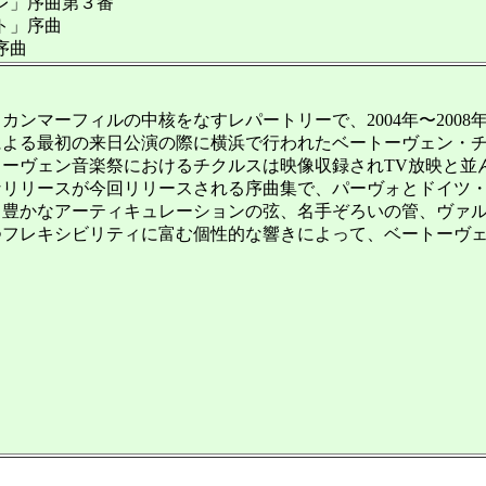
」序曲第３番
」序曲
序曲
ンマーフィルの中核をなすレパートリーで、2004年〜200
による最初の来日公演の際に横浜で行われたベートーヴェン・
トーヴェン音楽祭におけるチクルスは映像収録されTV放映と並
リリースが今回リリースされる序曲集で、パーヴォとドイツ・
し豊かなアーティキュレーションの弦、名手ぞろいの管、ヴァ
つフレキシビリティに富む個性的な響きによって、ベートーヴ