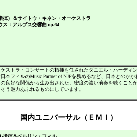
指揮）＆サイトウ・キネン・オーケストラ
：アルプス交響曲 op.64
ーケストラ・コンサートの指揮を任されたダニエル・ハーディ
ルのMusic Partner of NJPを務めるなど、日本との
の良好な関係から生み出された、密度の濃い演奏を聴くこと
そう魅力あふれるものにしています。
国内ユニバーサル（ＥＭＩ）
ル指揮＆ベルリン・フィル