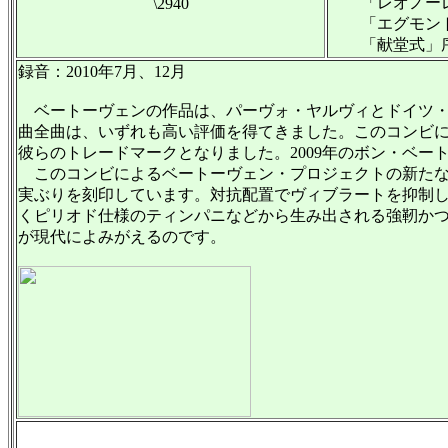
「レオノーレ
\2940
「エグモント
「献堂式」
録音：2010年7月、12月
ベートーヴェンの作品は、パーヴォ・ヤルヴィとドイツ・カ
曲全曲は、いずれも高い評価を得てきました。このコンビ
彼らのトレードマークとなりました。2009年のボン・ベー
このコンビによるベートーヴェン・プロジェクトの新たな
実ぶりを刻印しています。対抗配置でヴィブラートを抑制
くピリオド仕様のティンパニなどから生み出される強靭か
が現代によみがえるのです。