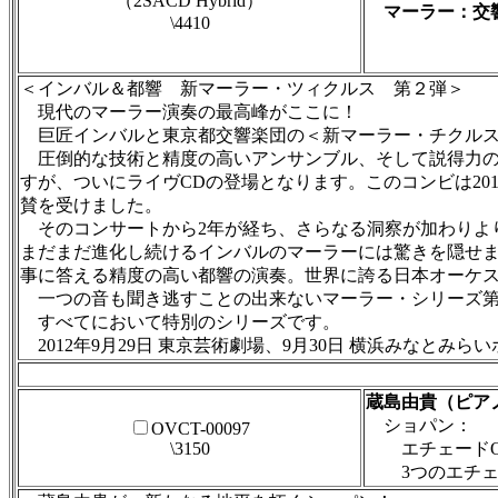
（2SACD Hybrid）
マーラー：交響
\4410
＜インバル＆都響 新マーラー・ツィクルス 第２弾＞
現代のマーラー演奏の最高峰がここに！
巨匠インバルと東京都交響楽団の＜新マーラー・チクルス
圧倒的な技術と精度の高いアンサンブル、そして説得力の
すが、ついにライヴCDの登場となります。このコンビは2
賛を受けました。
そのコンサートから2年が経ち、さらなる洞察が加わりよ
まだまだ進化し続けるインバルのマーラーには驚きを隠せ
事に答える精度の高い都響の演奏。世界に誇る日本オーケ
一つの音も聞き逃すことの出来ないマーラー・シリーズ第
すべてにおいて特別のシリーズです。
2012年9月29日 東京芸術劇場、9月30日 横浜みなとみら
蔵島由貴（ピア
ショパン：
OVCT-00097
\3150
エチェードOp.1
3つのエチェ