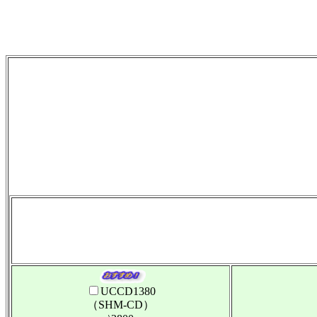
UCCD1380
（SHM-CD）