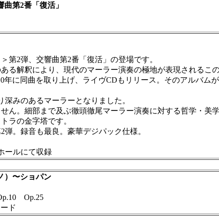
曲第2番「復活」
＞第2弾、交響曲第2番「復活」の登場です。
ある解釈により、現代のマーラー演奏の極地が表現されるこの
010年に同曲を取り上げ、ライヴCDもリリース。そのアルバ
り深みのあるマーラーとなりました。
ません。細部まで及ぶ徹頭徹尾マーラー演奏に対する哲学・美
ストラの金字塔です。
2弾。録音も最良。豪華デジパック仕様。
いホールにて収録
ノ）〜ショパン
0 Op.25
ード