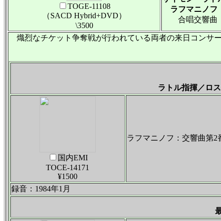
TOGE-11108
ラフマニノフ
（SACD Hybrid+DVD）
合唱交響曲「
\3500
熾烈なチケット争奪戦が行われている両者の来日コンサー
ラトル指揮／ロス
ラフマニノフ：交響曲第2
国内EMI
TOCE-14171
¥1500
録音：1984年1月