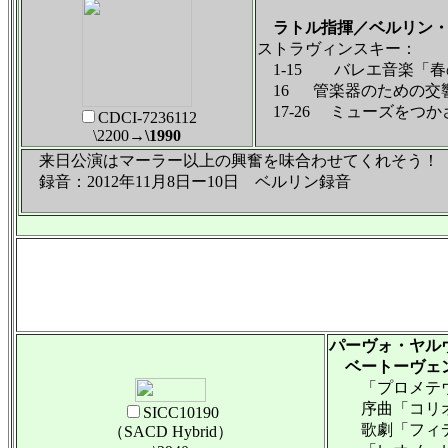
ラトル指揮／ベルリン・
ストラヴィンスキー：
1-15 バレエ音楽「春
16 管楽器のための交
17-26 ミューズをつ
CDCI-7236112
\2200
→\1990
来日公演はマーラー以上の興奮を味合わせてくれそう！
録音：2012年11月8日ー10日 ベルリン録音
パーヴォ・ヤル
ベートーヴェ
「プロメテウ
序曲「コリオ
SICC10190
歌劇「フィデ
（SACD Hybrid）