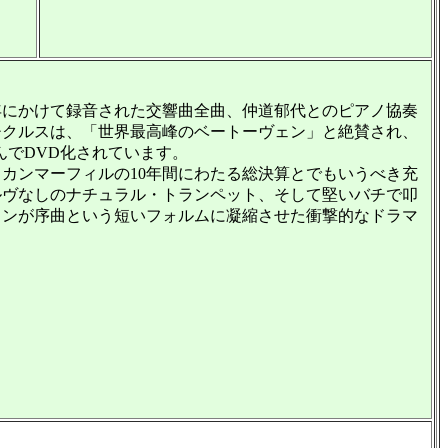
8年にかけて録音された交響曲全曲、仲道郁代とのピアノ協奏
チクルスは、「世界最高峰のベートーヴェン」と絶賛され、
んでDVD化されています。
カンマーフィルの10年間にわたる総決算とでもいうべき充
ルヴなしのナチュラル・トランペット、そして堅いバチで叩
ェンが序曲という短いフォルムに凝縮させた衝撃的なドラマ