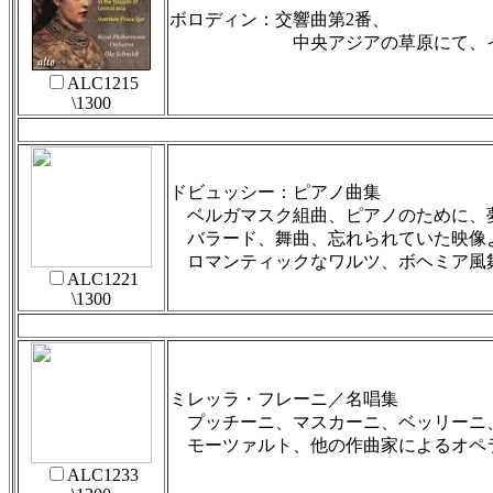
ボロディン：交響曲第2番、
中央アジアの草原にて、イー
ALC1215
\1300
ドビュッシー：ピアノ曲集
ベルガマスク組曲、ピアノのために、夢
バラード、舞曲、忘れられていた映像
ロマンティックなワルツ、ボヘミア風
ALC1221
\1300
ミレッラ・フレーニ／名唱集
プッチーニ、マスカーニ、ベッリーニ
モーツァルト、他の作曲家によるオペ
ALC1233