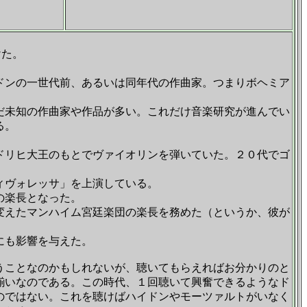
けた。
ドンの一世代前、あるいは同年代の作曲家。つまりボヘミア
だ未知の作曲家や作品が多い。これだけ音楽研究が進んでい
る。
ドリヒ大王のもとでヴァイオリンを弾いていた。２０代でゴ
ィヴォレッサ」を上演している。
の楽長となった。
変えたマンハイム宮廷楽団の楽長を務めた（というか、彼が
にも影響を与えた。
うことなのかもしれないが、聴いてもらえればお分かりのと
揃いなのである。この時代、１回聴いて興奮できるようなド
のではない。これを聴けばハイドンやモーツァルトがいなく