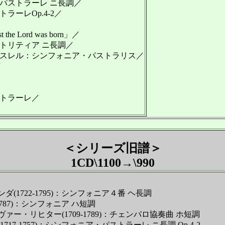
パストラーレ ニ長調／
ーレOp.4-2／
the Lord was born」／
トリティア ニ長調／
スレル：シンフォニア・パストラリス／
／
トラーレ／
＜シリーズ旧譜＞
1CD\1100→\990
1722-1795)：シンフォニア４番 ヘ長調
787)：シンフォニア ハ短調
・リヒター(1709-1789)：チェンバロ協奏曲 ホ短調
7-1757)：シンフォニア・パストラーレ ニ長調 Op.4-2