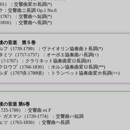
01）：交響曲変ホ長調(*)
響曲ニ長調 Op.1 No.6
787）：交響曲ヘ短調(*)
816）：交響曲ヘ長調(*)
後の音楽 第５巻
1739-1799）：ヴァイオリン協奏曲ト長調(*)
（1717-1757）：オーボエ協奏曲ハ長調(+)
-1767）：クラリネット協奏曲変ロ長調(#)
プ（1766-1830）：ホルン協奏曲変ロ長調(**)
1707頃-1780頃）：トランペット協奏曲変ホ長調(++)
の音楽 第6巻
-1789）：交響曲 ex F
スマン（1729-1774）：交響曲ハ短調
（1763-1850）：交響曲ヘ長調