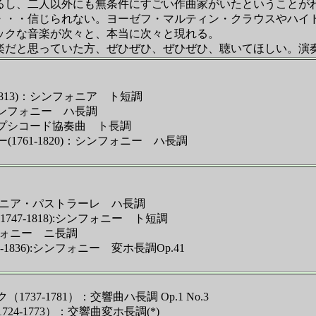
るし、二人以外にも無条件にすごい作曲家がいたということが
・・信じられない。ヨーゼフ・マルティン・クラウスやハイ
ックな音楽が次々と、本当に次々と現れる。
だと思っていた方、ぜひぜひ、ぜひぜひ、聴いてほしい。演
1813)：シンフォニア ト短調
：シンフォニー ハ長調
ハープシコード協奏曲 ト長調
761-1820)：シンフォニー ハ長調
ンフォニア・パストラーレ ハ長調
47-1818):シンフォニー ト短調
ンフォニー ニ長調
1836):シンフォニー 変ホ長調Op.41
37-1781）：交響曲ハ長調 Op.1 No.3
4-1773）：交響曲変ホ長調(*)