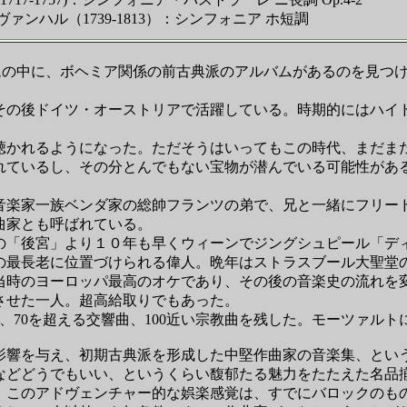
ンハル（1739-1813）：シンフォニア ホ短調
ムの中に、ボヘミア関係の前古典派のアルバムがあるのを見つ
の後ドイツ・オーストリアで活躍している。時期的にはハイ
かれるようになった。ただそうはいってもこの時代、まだま
れているし、その分とんでもない宝物が潜んでいる可能性があ
楽家一族ベンダ家の総帥フランツの弟で、兄と一緒にフリー
曲家とも呼ばれている。
「後宮」より１０年も早くウィーンでジングシュピール「デ
最長老に位置づけられる偉人。晩年はストラスブール大聖堂
時のヨーロッパ最高のオケであり、その後の音楽史の流れを
させた一人。超高給取りでもあった。
、70を超える交響曲、100近い宗教曲を残した。モーツァルト
響を与え、初期古典派を形成した中堅作曲家の音楽集、とい
などどうでもいい、というくらい馥郁たる魅力をたたえた名品
。このアドヴェンチャー的な娯楽感覚は、すでにバロックのも