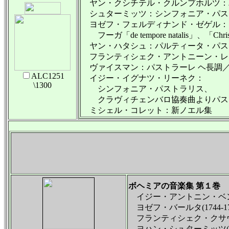
ヤン・クシチテル・クルンプホルツ：
シュターミッツ：シンフォニア・パストラ
ヨゼフ・フェルディナンド・ゼゲル：
フーガ「de tempore natalis」、「Christ 
ヤン・ハタシュ：パルティータ・パス
フランティシェク・アントニーン・レ
ヴァイスマン：パストラーレ ヘ長調
ALC1251
イジー・イグナツ・リーネク：
\1300
シンフォニア・パストラリス、
クラヴィチェンバロ協奏曲よりパス
ミシェル・コレット：新ノエル集
ボヘミアの音楽集 第１巻
イジー・アントニン・ベンダ(
ヨゼフ・バールタ(1744-1
フランティシェク・クサヴァー
ヨハン・シュターミッツ(171