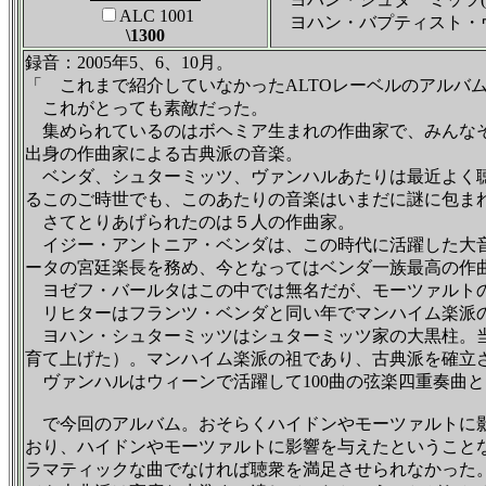
ALC 1001
ヨハン・バプティスト・ヴァ
\1300
録音：2005年5、6、10月。
「 これまで紹介していなかったALTOレーベルのアルバ
これがとっても素敵だった。
集められているのはボヘミア生まれの作曲家で、みんなそ
出身の作曲家による古典派の音楽。
ベンダ、シュターミッツ、ヴァンハルあたりは最近よく聴
るこのご時世でも、このあたりの音楽はいまだに謎に包ま
さてとりあげられたのは５人の作曲家。
イジー・アントニア・ベンダは、この時代に活躍した大音
ータの宮廷楽長を務め、今となってはベンダ一族最高の作
ヨゼフ・バールタはこの中では無名だが、モーツァルトの
リヒターはフランツ・ベンダと同い年でマンハイム楽派の
ヨハン・シュターミッツはシュターミッツ家の大黒柱。当
育て上げた）。マンハイム楽派の祖であり、古典派を確立
ヴァンハルはウィーンで活躍して100曲の弦楽四重奏曲と
で今回のアルバム。おそらくハイドンやモーツァルトに影
おり、ハイドンやモーツァルトに影響を与えたということ
ラマティックな曲でなければ聴衆を満足させられなかった