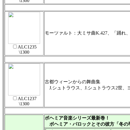
\1300
モーツァルト：大ミサ曲K.427、「踊れ
ALC1235
\1300
古都ウィーンからの舞曲集
J.シュトラウス、J.シュトラウス2世
ALC1237
\1300
ボヘミア音楽シリーズ最新巻！
ボヘミア・バロックとその彼方「冬の