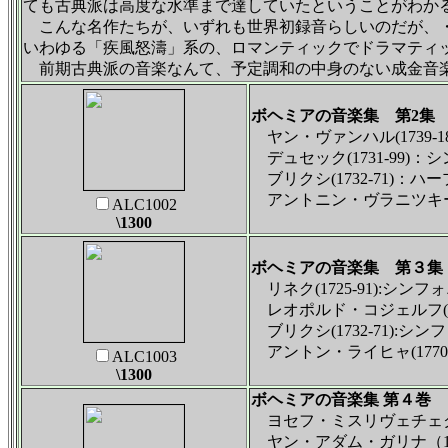
ても古典派は高度な水準まで達していたということがわか
こんな名作たちが、いずれも世界初録音らしいのだが、・
いわゆる「疾風怒濤」系の、ロマンティックでドラマティ
前期古典派の音楽なんて、予定調和の中身のない成金音楽
ボヘミアの音楽集 第2集
ヤン・ヴァンハル(1739-
デュセック(1731-99)
ブリクシ(1732-71)：
アントニン・ヴラニツキー(1
ALC1002
\1300
ボヘミアの音楽集 第３集
リネク(1725-91):シ
レオポルド・コジェルフ(17
ブリクシ(1732-71):シ
アントン・ライヒャ(1770-
ALC1003
\1300
ボヘミアの音楽集 第４巻
ヨセフ・ミスリヴェチェク（17
ヤン・アダム・ガリナ（172