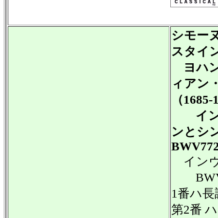
シモー
スタイ
ヨハン
ィアン
（1685-
イン
ンとシ
BWV772
インヴ
BWV 7
1番ハ長調
第2番 