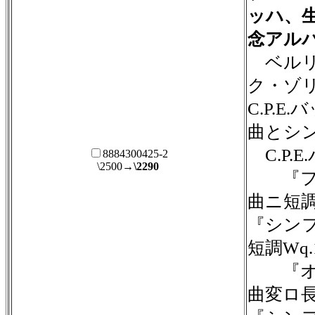
ッハ、生
念アル
ベルリ
ク・ゾ
C.P.E
曲とシ
C.P.E
8884300425-2
\2500
→\2290
『フ
曲ニ短調
『シンフ
短調Wq.
『オ
曲変ロ長