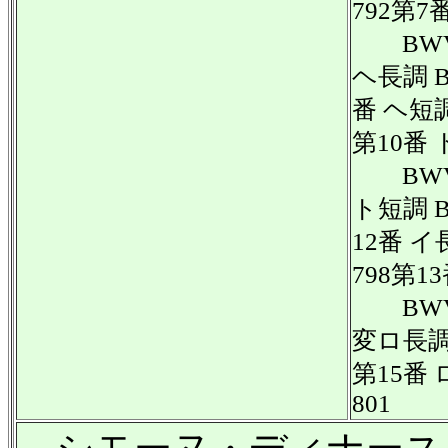
792第7
BWV 
ヘ長調 B
番 ヘ短調
第10番
BWV 
ト短調 B
12番 イ
798第1
BWV 
変ロ長調 
第15番 
801