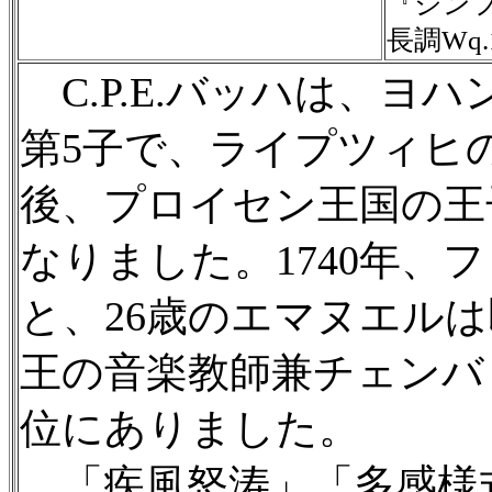
『シンフ
長調Wq.
C.P.E.バッハは、ヨ
第5子で、ライプツィヒ
後、プロイセン王国の王
なりました。1740年、
と、26歳のエマヌエル
王の音楽教師兼チェンバ
位にありました。
「疾風怒涛」「多感様