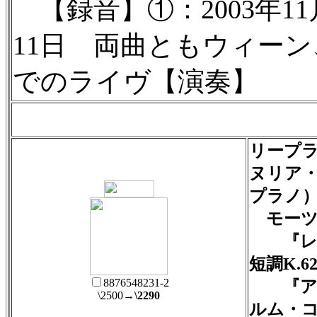
【録音】①：2003年11月2
11日 両曲ともウィー
でのライヴ【演奏】
リープ
ヌリア
プラノ
モーツ
『レク
短調K.6
8876548231-2
『アヴ
\2500
→\2290
ルム・