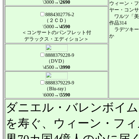
\3000
→\2690
ウィーン・フ
ヤー・コンサ
8884302776-2
ワルツ「美
（２ＣＤ）
作品314
\5000
→\4590
ラデツキー行
＜コンサートのパンフレット付
か
デラックス・エディション＞
8888379228-9
（DVD）
\4500
→\3990
8888379229-9
（Blu-ray）
\6000
→\5590
ダニエル・バレンボイム
を寿ぐ、ウィーン・フィ
界70カ国4億人の心に