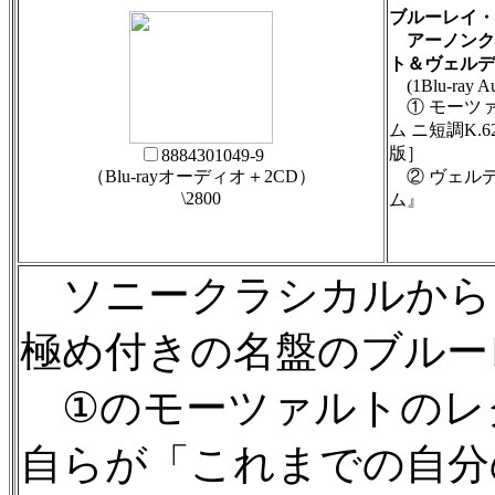
ブルーレイ・
アーノンク
ト＆ヴェルデ
(1Blu-ray Au
① モーツ
ム ニ短調K.
版］
8884301049-9
（Blu-rayオーディオ＋2CD）
② ヴェル
\2800
ム』
ソニークラシカルから
極め付きの名盤のブルー
①のモーツァルトのレ
自らが「これまでの自分