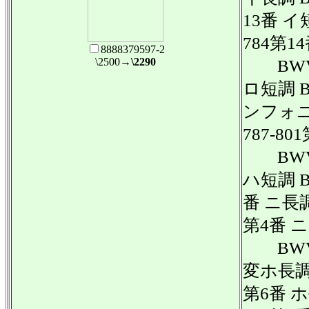
13番 イ
784第1
8888379597-2
\2500
→\2290
BWV 
ロ短調 B
ンフォニ
787-8
BWV 
ハ短調 B
番 ニ長調
第4番 
BWV 
変ホ長調 
第6番 ホ