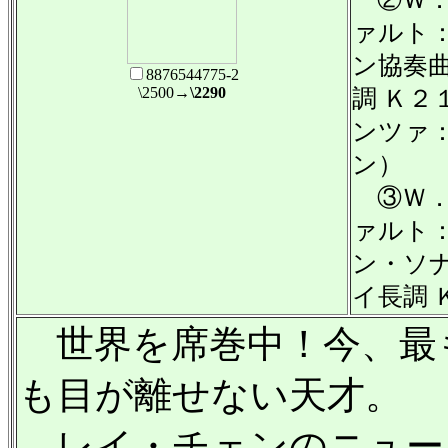
ァルト
ン協奏曲
8876544775-2
\2500
→\2290
調 Ｋ２
ンツァ
ン）
③Ｗ．
ァルト
ン・ソ
イ長調 
世界を席巻中！今、最
も目が離せない天才。
レイ・チェンのニュー・