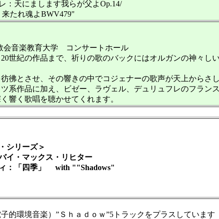
：天にまします我らが父よOp.14/
：来たれ魂よBWV479"
ック教会音楽教育大学 コンサートホール
20世紀の作品まで、祈りの歌のバックにはオルガンの神々し
彷彿とさせ、その響きの中でコジェナーの歌声が天上からさし
ツ系作品に加え、ビゼー、ラヴェル、デュリュフレのフランス
深く響く歌唱を聴かせてくれます。
・シリーズ＞
バイ・マックス・リヒター
四季」 with ""Shadows"
的環境音楽）”Ｓｈａｄｏｗ”5トラックをプラスしています