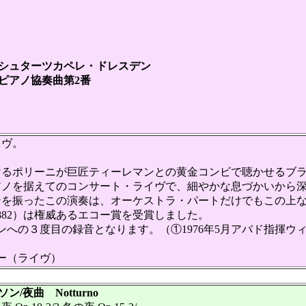
シュターツカペレ・ドレスデン
アノ協奏曲第2番
イヴ。
るポリーニが巨匠ティーレマンとの黄金コンビで聴かせるブラ
ノを据えてのコンサート・ライヴで、細やかな息づかいから深
を振ったこの演奏は、オーケストラ・パートだけでもこの上な
882）は権威あるエコー賞を受賞しました。
の３度目の録音となります。（①1976年5月アバド指揮ウィー
ー（ライヴ）
/夜曲 Notturno