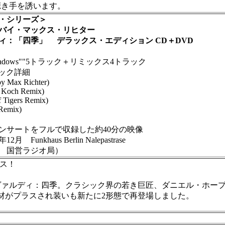
聴き手を誘います。
・シリーズ＞
バイ・マックス・リヒター
：「四季」 デラックス・エディション CD＋DVD
adows""5トラック＋リミックス4トラック
ラック詳細
y Max Richter)
Koch Remix)
 Tigers Remix)
Remix)
サートをフルで収録した約40分の映像
Funkhaus Berlin Nalepastrase
国営ラジオ局）
ラス！
ヴァルディ：四季。クラシック界の若き巨匠、ダニエル・ホー
材がプラスされ装いも新たに2形態で再登場しました。