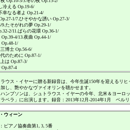
夜 Op.10-3/3.冬の夜 Op.15-2/
る Op.19-6/
なる者よ Op.21-4/
27-1/7.ひそやかな誘い Op.27-3/
/9.たそがれの夢 Op.29-1/
2-2/11.ばらの花環 Op.36-1/
39-4/13.夜曲 Op.44-1/
.48-1/
士 Op.56-6/
ために Op.87-1/
 Op.87-3/
p.87-4
ウス・イヤーに贈る新録音は、今年生誕150年を迎えるリヒ
参加し、艶やかなヴァイオリンを聴かせます。
ハンプソンは、シュトラウス・イヤーの今年、北米＆ヨーロッ
ラ」に出演します。録音：2013年12月-2014年1月 ベ
・ウィーン
アノ協奏曲第1, 3, 5番