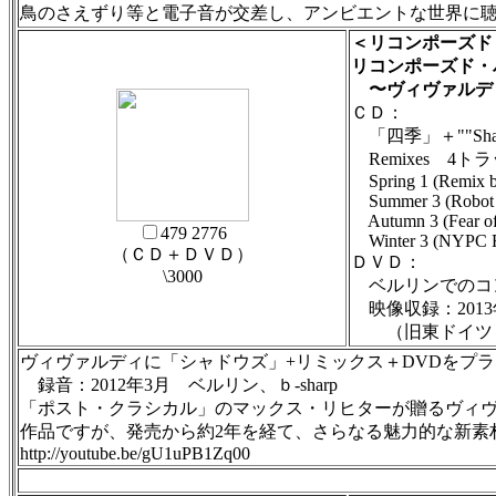
鳥のさえずり等と電子音が交差し、アンビエントな世界に
＜リコンポーズド
リコンポーズド・
〜ヴィヴァルディ
ＣＤ：
「四季」＋""Sh
Remixes 4ト
Spring 1 (Remix b
Summer 3 (Robot 
Autumn 3 (Fear of
479 2776
Winter 3 (NYPC 
（ＣＤ＋ＤＶＤ）
ＤＶＤ：
\3000
ベルリンでのコン
映像収録：2013年12月 
（旧東ドイツ 
ヴィヴァルディに「シャドウズ」+リミックス＋DVDをプ
録音：2012年3月 ベルリン、ｂ-sharp
「ポスト・クラシカル」のマックス・リヒターが贈るヴィ
作品ですが、発売から約2年を経て、さらなる魅力的な新素
http://youtube.be/gU1uPB1Zq00