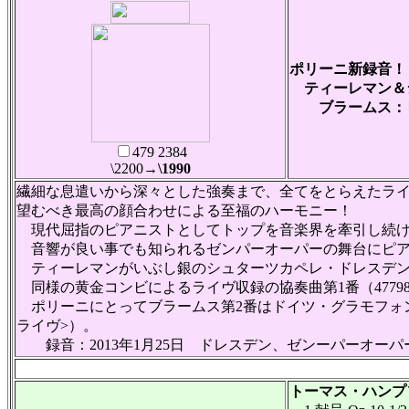
ポリーニ新録音！
ティーレマン＆
ブラームス：ピ
479 2384
\2200
→\1990
繊細な息遣いから深々とした強奏まで、全てをとらえたラ
望むべき最高の顔合わせによる至福のハーモニー！
現代屈指のピアニストとしてトップを音楽界を牽引し続け
音響が良い事でも知られるゼンパーオーパーの舞台にピア
ティーレマンがいぶし銀のシュターツカペレ・ドレスデン
同様の黄金コンビによるライヴ収録の協奏曲第1番（4779
ポリーニにとってブラームス第2番はドイツ・グラモフォンへ
ライヴ>）。
録音：2013年1月25日 ドレスデン、ゼンーパーオーパ
トーマス・ハンプソン