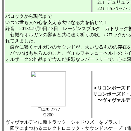
21）デュリュフレ
22）J.S.バッハ
バロックから現代まで
いつの世も人の心を支える大いなる力を信じて！
録音：2013年9月9日-13日 レーゲンスブルク カトリ
荘厳なオルガンの響きと共に聴く祈りの歌。バロックから
れてきました。
厳かに響くオルガンのサウンドが、大いなるものの存在を
バッハはもちろんのこと、ヴォルフやシューベルトのドイ
ォルザークの作品まで含んだ多彩なレパートリーで、心に
＜リコンポーズド
リコンポーズド・
〜ヴィヴァルディ：「
479 2777
\2200
ヴィヴァルディに新トラック「シャドウズ」をプラス！
四季にまつわるエレクトロニック・サウンドスケープ（電子