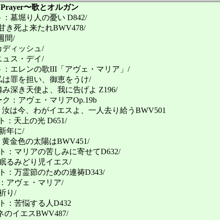
Prayer〜歌とオルガン
墓堀り人の憂い D842/
甘き死よ来たれBWV478/
週間/
ディッシュ/
ニュス・デイ/
：エレンの歌III「アヴェ・マリア」/
は罪を担い、御恵をうけ/
深き天使よ、我に告げよ Z196/
：アヴェ・マリアOp.19b
ハ：汝は今、わがイエスよ、一人去り給うBWV501
：天上の光 D651/
新年に/
：黄金色の太陽はBWV451/
：マリアの苦しみに寄せてD632/
眠るみどり児イエス/
：万霊節のための連祷D343/
：アヴェ・マリア/
祈り/
：苦悩する人D432
ネのイエスBWV487/