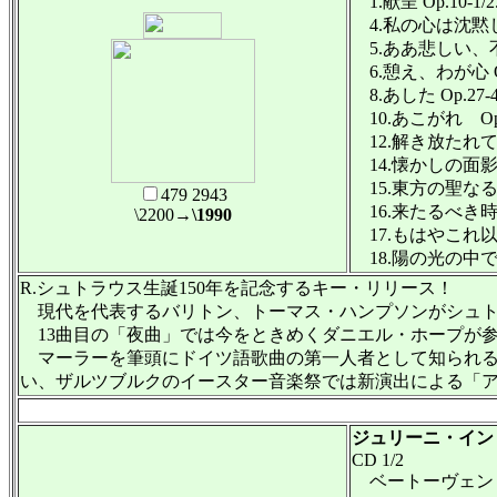
1.献呈 Op.10-1/2.
4.私の心は沈黙し冷え
5.ああ悲しい、不幸
6.憩え、わが心 Op.
8.あした Op.27-4
10.あこがれ Op.3
12.解き放たれて Op.
14.懐かしの面影 Op
15.東方の聖なる三博
479 2943
16.来たるべき時代の
\2200
→\1990
17.もはやこれ以上は
18.陽の光の中で O
R.シュトラウス生誕150年を記念するキー・リリース！
現代を代表するバリトン、トーマス・ハンプソンがシュトラ
13曲目の「夜曲」では今をときめくダニエル・ホープが
マーラーを筆頭にドイツ語歌曲の第一人者として知られる
い、ザルツブルクのイースター音楽祭では新演出による「アラベ
ジュリーニ・イン
CD 1/2
ベートーヴェン：ピ