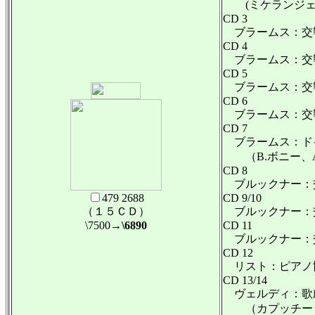
(ミケランジェリ/
CD 3
ブラームス：交響曲
CD 4
ブラームス：交響曲
CD 5
ブラームス：交響
CD 6
ブラームス：交響
CD 7
ブラームス：ド
（B.ボニー、A.
CD 8
ブルックナー：交響
479 2688
CD 9/10
（１５ＣＤ）
ブルックナー：交
\7500
→\6890
CD 11
ブルックナー：交響
CD 12
リスト：ピアノ協奏
CD 13/14
ヴェルディ：歌
（カプッチーッリ