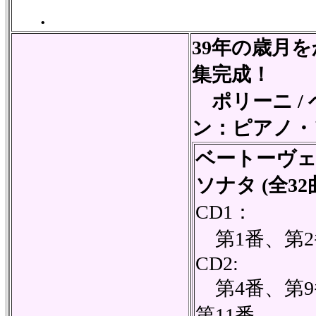
.
39年の歳月
集完成！
ポリーニ /
ン：ピアノ・
ベートーヴ
ソナタ (全3
CD1：
第1番、第2
CD2:
第4番、第9
第11番