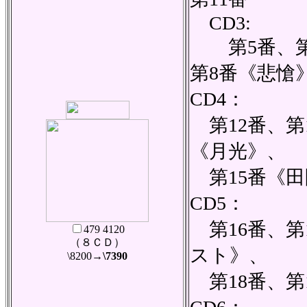
CD3:
第5番、第
第8番《悲愴
CD4：
第12番、第1
《月光》、
第15番《田
CD5：
第16番、第
479 4120
（８ＣＤ）
スト》、
\8200
→\7390
第18番、第1