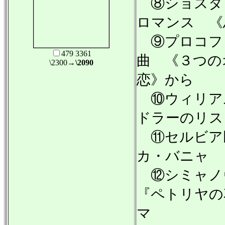
⑧ショスタ
ロマンス 《
⑨プロコフ
479 3361
曲 《３つの
\2300
→\2090
恋》から
⑩ウィリア
ドラーのリス
⑪セルビア
カ・バニャ
⑫シミャノ
『ペトリヤの
マ