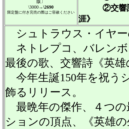
版〕
②交響詩
\3000
→\2690
限定盤に付き完売の際はご容赦ください
涯》
シュトラウス・イヤー
ネトレプコ、バレンボイ
最後の歌、交響詩《英雄
今年生誕150年を祝う
飾るリリース。
最晩年の傑作、４つの
ションの頂点、《英雄の