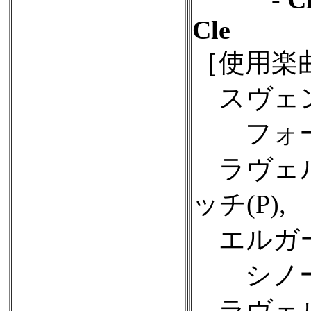
Cle
［使用楽
スヴェン
フォーレ
ラヴェル
ッチ(P),
エルガー
シノーポ
ラヴェル