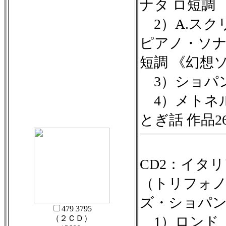
ナタ ロ短調
2）A.スク
ピアノ・ソナ
短調 《幻想
3）ショパン
4）メトネ
とぎ話 作品2
CD2：イタ
（トリフォ
ズ・ショパ
479 3795
（２ＣＤ）
1）ロンド o