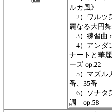
\3600
ルカ風》
2）ワルツ第1
麗なる大円舞
3）練習曲 op.
4）アンダ
ナートと華
ーズ op.22
5）マズルカ
番、35番
6）ソナタ第
調 op.58