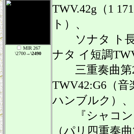
TWV.42g（1 
ト）、
ソナタ ト長調T
MIR 267
ナタ イ短調TWV
\2700
→\2490
三重奏曲第2
TWV42:G6（音
ハンブルク）、
『シャコンヌ
（パリ四重奏曲第