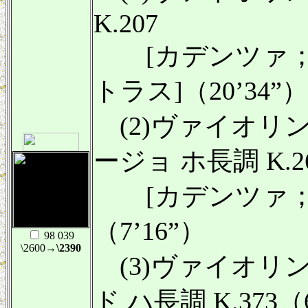
K.207
[カデンツァ；
トラス]（20’34”）
(2)ヴァイオリ
ージョ ホ長調 K.2
[カデンツァ；
（7’16”）
98 039
\2600
→\2390
(3)ヴァイオリ
ド ハ長調 K.373（6