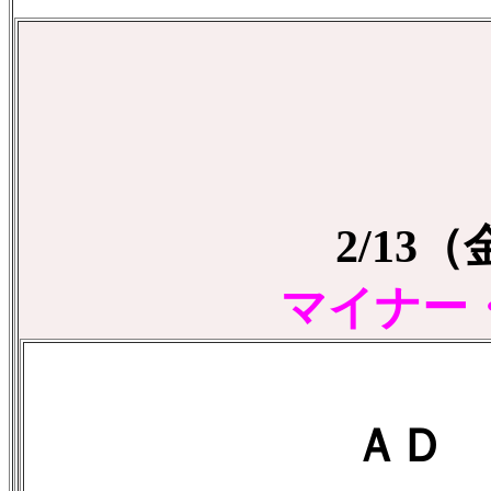
2/13
マイナー
ＡＤ 