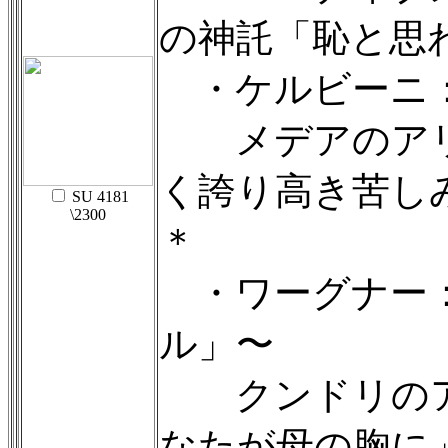
の神託「恥と思
・ケルビーニ
メデアのアリ
く誇り高き苦し
SU 4181
\2300
＊
・ワーグナー
ル」〜
クンドリのア
なたが母の胸に