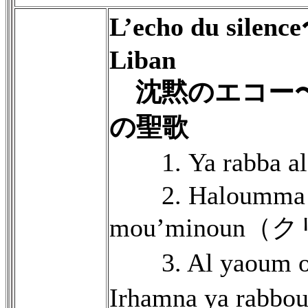
L’echo du silenc
Liban
沈黙のエコー〜
の聖歌
1. Ya rabba 
2. Haloumma a
mou’minoun
3. Al yaoum
Irhamna ya ra