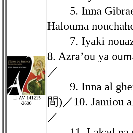
5. Inna Gib
Halouma nou
7. Iyaki n
8. Azra’ou ya 
／
9. Inna al ghei
AV 141215
間)／10. Jamio
\2600
／
11. Lakad 