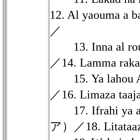
12. Al yaouma
／
13. Inna al 
／14. Lamma r
15. Ya laho
／16. Limaza 
17. Ifrahi ya
ア）／18. Lita