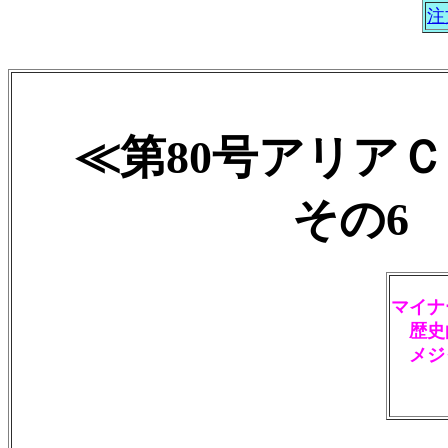
注
≪第80号アリア
その6 2
マイナ
歴史
メジ