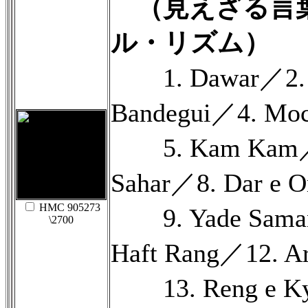
（見えざる言
ル・リズム）
1. Dawar／2. A
Bandegui／4. Mo
5. Kam Kam／6
Sahar／8. Dar e 
HMC 905273
9. Yade Saman
\2700
Haft Rang／12. Ar
13. Reng e Ky