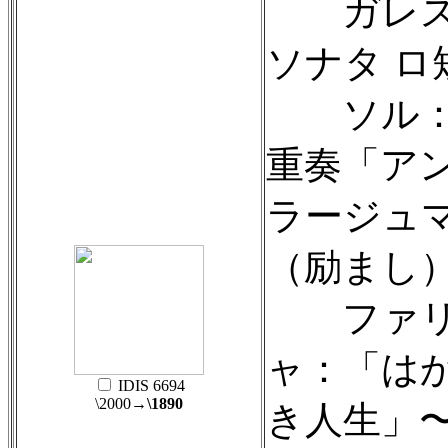
ガレス
ソナタ ロ
ソル：
重奏「ア
ラージュ
（励まし
ファ
ャ：「は
IDIS 6694
\2000
→\1890
き人生」