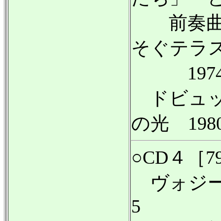
前奏曲集
そぐテラ
1974
ドビュッ
の光 19
○CD４［7
ヴォジーシ
5