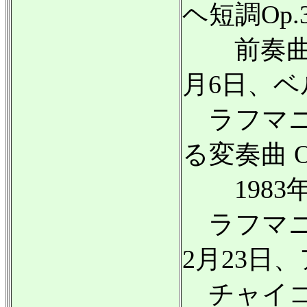
ヘ短調Op.
前奏曲 嬰ト
月6日、ベ
ラフマニ
る変奏曲 Op
1983年
ラフマニノ
2月23日
チャイコ