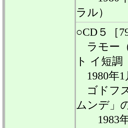
ラル）
○CD５［7
ラモー（
ト イ短
1980年
ゴドフス
ムンデ」
1983年