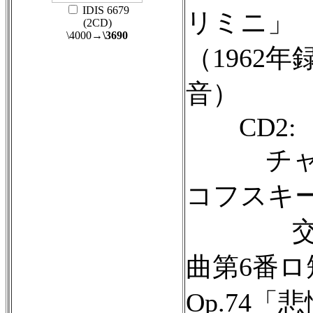
IDIS 6679
リミニ」
(2CD)
\4000
→\3690
（1962年
音）
CD2:
チャ
コフスキ
交
曲第6番ロ
Op.74「