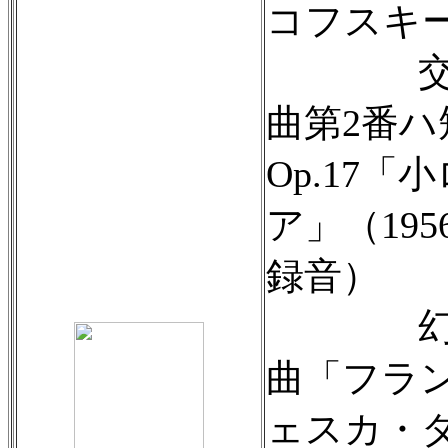
コフスキ
交
曲第2番ハ
Op.17「
ア」（195
録音）
幻
曲「フラ
ェスカ・