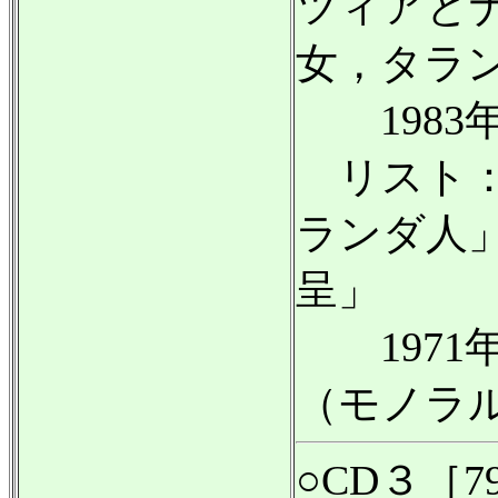
ツィアと
女，タラ
1983年
リスト：
ランダ人
呈」
1971年
（モノラ
○CD３［7