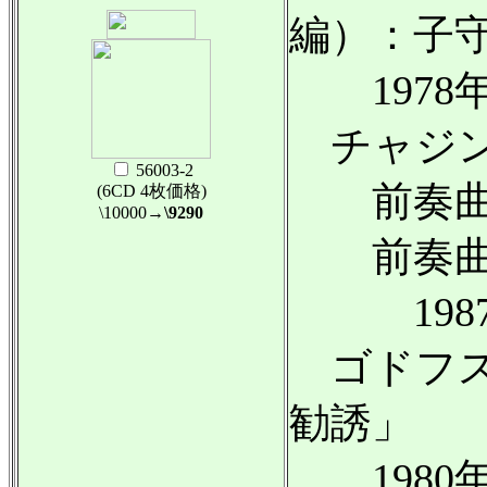
編）：子
1978年
チャジン
56003-2
前奏曲第1
(6CD 4枚価格)
\10000
→\9290
前奏曲第1
1987
ゴドフス
勧誘」
1980年