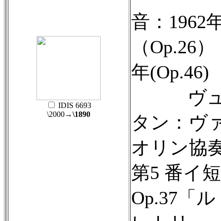
音：1962
（Op.26） 
年(Op.46)
ヴュ
IDIS 6693
\2000
→\1890
タン：ヴ
オリン協
第5 番イ
Op.37「