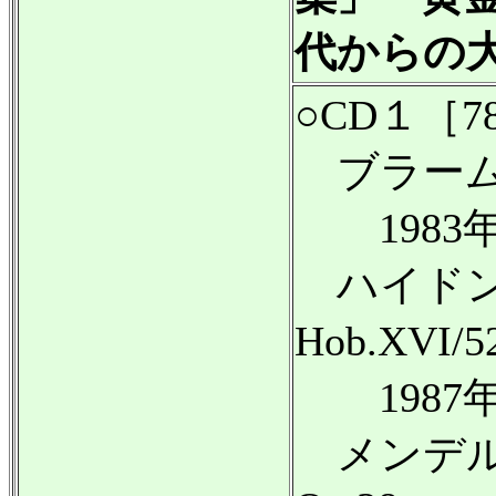
代からの
○CD１［7
ブラームス
1983年
ハイドン
Hob.XVI
1987年
メンデル