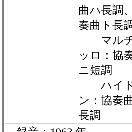
曲ハ長調
奏曲ト長
マルチ
ッロ：協
ニ短調
ハイ
ン：協奏
長調
録音：1963 年