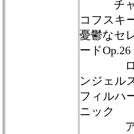
チャ
コフスキ
憂鬱なセ
ードOp.26
ロ
ンジェル
フィルハ
ニック
ア