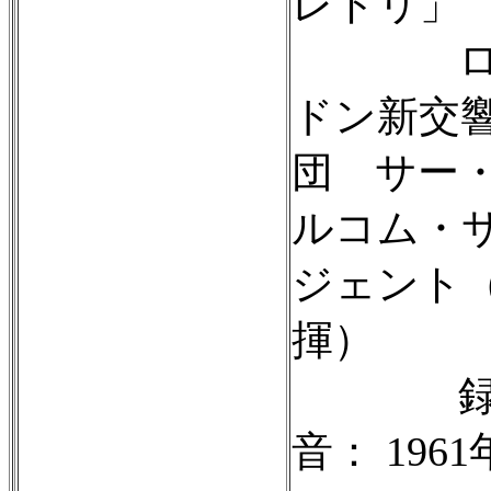
レトリ」
ロ
ドン新交
団 サー
ルコム・
ジェント
揮）
音： 1961