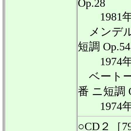
Op.28
1981年
メンデル
短調 Op.54
1974年
ベートー
番 ニ短調 
1974年
○CD２［7