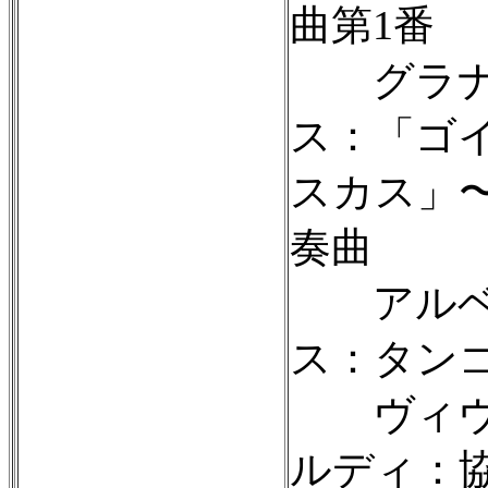
曲第1番
グラナ
ス：「ゴ
スカス」
奏曲
アルベ
ス：タン
ヴィヴ
ルディ：