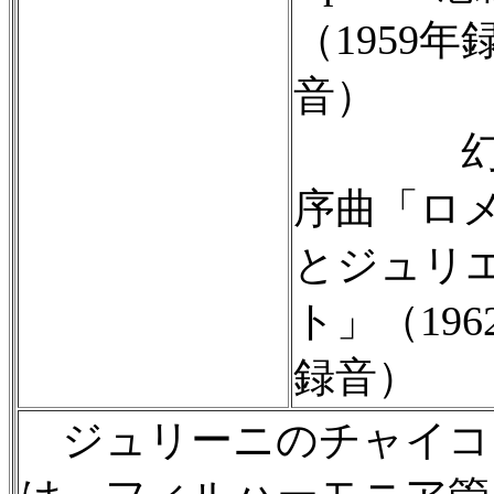
（1959年
音）
幻
序曲「ロ
とジュリ
ト」（196
録音）
ジュリーニのチャイコ