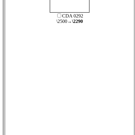
CDA 0292
\2500
→\2290