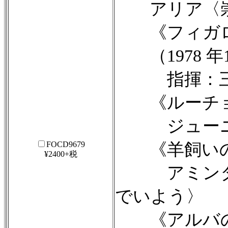
アリア〈崇高
《フィガロの
（1978 年1
指揮：三瓶十
《ルーチョ・
ジューニア
FOCD9679
《羊飼いの王
¥2400+税
アミンタの
でいよう〉
《アルバのア