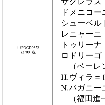
サグレラス
ドメニコー
シューベルト：
レニャーニ：36
トゥリーナ：
FOCD9672
¥2700+税
ロドリーゴ：
（ベーレン
H.ヴィラ＝ロ
N.パガニーニ：
（福田進一