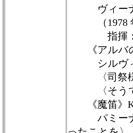
ヴィーナス
（1978 年6
指揮：三瓶
《アルバのア
シルヴィア
〈司祭様そ
〈そうです
《魔笛》KV
パミーナの
ったことを〉