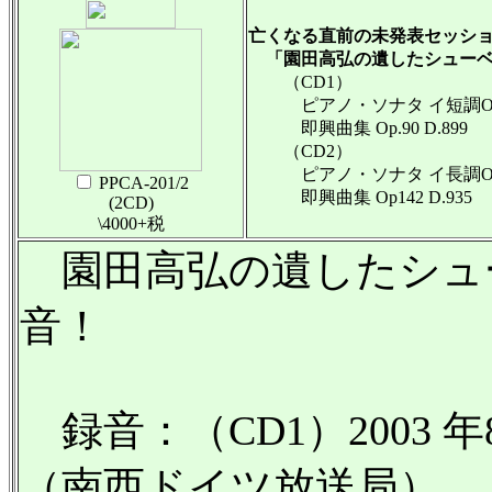
亡くなる直前の未発表セッシ
「園田高弘の遺したシューベ
（CD1）
ピアノ・ソナタ イ短調Op.42
即興曲集 Op.90 D.899
（CD2）
ピアノ・ソナタ イ長調Op.pos
PPCA-201/2
即興曲集 Op142 D.935
(2CD)
\4000+税
園田高弘の遺したシュ
音！
録音：（CD1）2003 
（南西ドイツ放送局） （CD