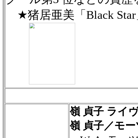
★猪居亜美「Black Star」PV
嶺 貞子 ライ
嶺 貞子／モー