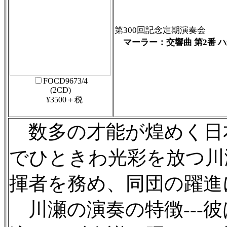
第300回記念定期演奏会
マーラー：交響曲 第2番 
FOCD9673/4
(2CD)
¥3500＋税
数多の才能が煌めく日
でひときわ光彩を放つ川瀬
揮者を務め、同団の躍進
川瀬の演奏の特徴---