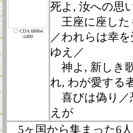
死よ, 汝への思
王座に座した
CDA 68064
／われらは幸を
\2400
ゆえ／
神よ, 新しき
れ, わが愛する
喜びは偽り／
えが
5ヶ国から集まった6