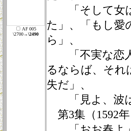
「そして女は
た」、「もし愛
AF 005
\2700
→\2490
ら」、
「不実な恋人
るならば、それ
失だ」、
「見よ、波は
第3集（1592
「おお春よ」