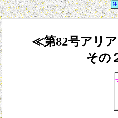
注
≪第82号アリ
その２ 