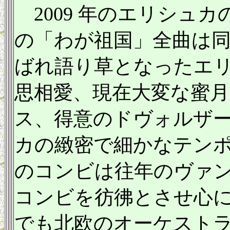
2009 年のエリシュカ
の「わが祖国」全曲は同
ばれ語り草となったエ
思相愛、現在大変な蜜
ス、得意のドヴォルザ
カの緻密で細かなテン
のコンビは往年のヴァ
コンビを彷彿とさせ心
でも北欧のオーケスト