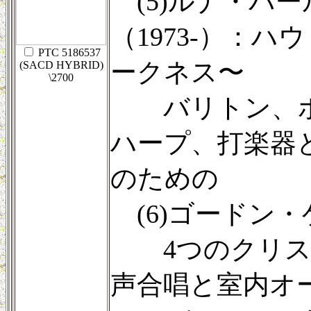
(5)ルナ・パ
（1973-）：
PTC 5186537
ークネス〜
(SACD HYBRID)
\2700
バリトン、ボ
ハープ、打楽器
のための
(6)ゴードン・ゲ
4つのクリス
声合唱と室内オ