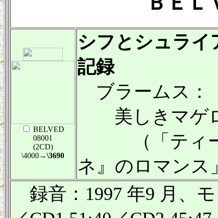
ＢＥＬ
シフとシュライ
記録
ブラームス：
美しきマゲ
BELVED
（「ティーク
08001
(2CD)
\4000
→\3690
ネ』のロマンス」
録音：1997 年9 月