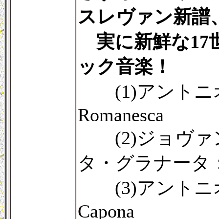
スレヴァン新譜
実に新鮮な17
ック音楽！
(1)アントニ
Romanesca
(2)ジョヴァ
タ・グラナータ：Capr
(3)アントニ
Capona