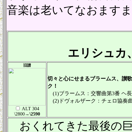
音楽は老いてなおます
エリシュカ、
旧譜
切々と心にせまるブラームス、讃
ク！
(1)ブラームス：交響曲第3番 ヘ長調 
(2)ドヴォルザーク：チェロ協奏曲 ロ
ALT 304
\2800
→\2590
おくれてきた最後の巨