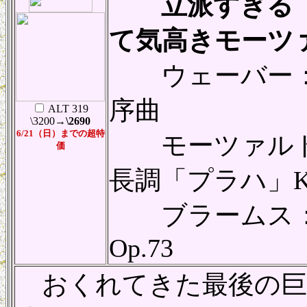
立派すぎる「
て気高きモーツ
ウェーバー：
序曲
ALT 319
\3200
→\2690
6/21（日）までの
超特
モーツァルト：
価
長調「プラハ」K.
ブラームス：交
Op.73
おくれてきた最後の巨匠