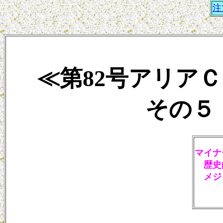
注
≪第82号アリア
その５ 2
マイナ
歴史
メジ