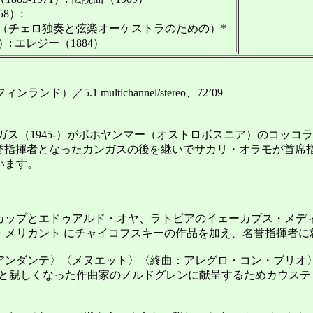
8）:
（チェロ独奏と弦楽オーケストラのための）*
）: エレジー（1884）
5.1 multichannel/stereo、72’09
ス（1945-）がポホヤンマー（オストロボスニア）のコッコラに
には名誉指揮者となったカンガスの後を継いでサカリ・オラモが首
います。
ップとエドゥアルド・オヤ、ラトビアのイェーカブス・メデ
・メリカント にチャイコフスキーの作品を加え、名誉指揮者に
ダンテ〉〈メヌエット〉〈終曲：アレグロ・コン・ブリオ〉の4
団と親しくなった作曲家のノルドグレンに献呈するためカウスティ