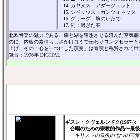
14. カヤヌス：アダージェット
15. シベリウス：カンツォネッタ
16. グリーグ：胸のいたで
17. 同：過ぎた春
北欧音楽の魅力である、森と湖を連想させる澄んだ空気感
のに、内容の素晴らしさが口コミで伝わりロングセラーと
上げ、その「心を一つにした演奏」は奇蹟と称賛されて世
録音：1996年 DIGITAL
ギスレ・クヴェルンドク(1967-):
合唱のための宗教的作品〜最後
キリストの最後の七つの言葉（2