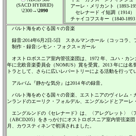
(SACD HYBRID)
アーレ・メリカント（1893-195
\2300
→\2090
セレナード イ短調（1914）
チャイコフスキー（1840-1893
バルト海をめぐる国々の音楽
録音:2014年6月2日-5日 スネルマンホール（コッコラ、フィンランド）／
制作・録音:シモン・フォクス＝ガール
オストロボスニア室内管弦楽団は、1972 年、ユハ・カンガ
年に北欧音楽委員会（NOMUS）賞を受賞。2013 年
トラとして、さらに広いレパートリーによる活動を行って
アルバム『静かな気分』は2014 年の録音。
バルト海をめぐる国々の音楽、エストニアのヴィレム・カ
ンランドのエーリク・フォルデル、エングルンドとアーレ
エングルンドの《セレナード》は、〈アレグレット〉〈アン
（ABCD205）をきっかけにオストロボスニア室内管弦楽
月、カウスティネンで初演されました。