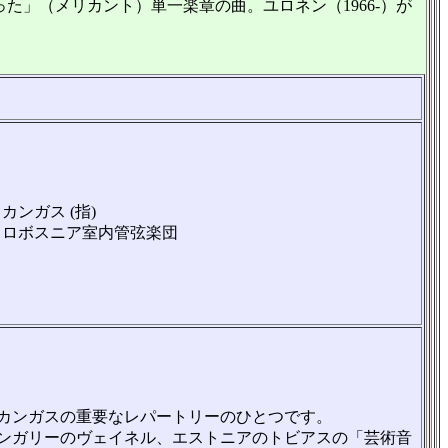
」（メリカント）単一楽章の曲。ユロネン（1966-）が
カンガス (指)
トロボスニア室内管弦楽団
カンガスの重要なレパートリーのひとつです。
ンガリーのヴェイネル、エストニアのトビアスの「芸術音