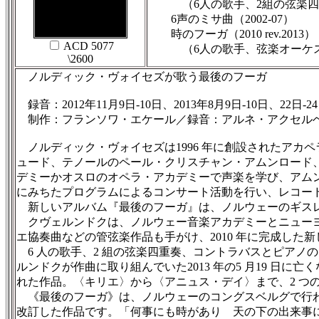
（6人の歌手、2組の弦楽四重
6声のミサ曲（2002-07）
時のフーガ（2010 rev.2013）
ACD 5077
（6人の歌手、弦楽オーケス
\2600
ノルディック・ヴォイセズが歌う最後のフーガ
録音：2012年11月9日-10日、2013年8月9日-10日、22日
制作：フランソワ・エケール／録音：アルネ・アクセルベ
ノルディック・ヴォイセズは1996 年に創設されたアカ
ュード、テノールのペール・クリスチャン・アムンロード
デミーかオスロのオペラ・アカデミーで声楽を学び、アムン
にみちたプログラムによるコンサート活動を行い、レコー
新しいアルバム『最後のフーガ』は、ノルウェーのギスレ
クヴェルンドクは、ノルウェー音楽アカデミーとニューヨ
エ協奏曲などの管弦楽作品も手がけ、2010 年に完成した
6 人の歌手、2 組の弦楽四重奏、コントラバスとピアノ
ルンドクが作曲に取り組んでいた2013 年の5 月19 日に
れた作品。〈キリエ〉から〈アニュス・デイ〉まで、2 つ
《最後のフーガ》は、ノルウェーのコングスベルグで行われ
改訂した作品です。「何事にも時があり 天の下の出来事