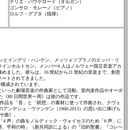
テリエ・バウゲロード（オルガン）
ゴンサロ・モレーノ（ピアノ）
ロルフ・グプタ（指揮）
テンとイングリ・ハンケン、メッツォソプラノのエッバ・リ
インホルトセン。メンバー6 人はノルウェー国立音楽アカ
ました。彼らは、16 世紀から21 世紀の音楽まで、創意
ネートされてきました。
で構成されています。
といった劇場音楽の作曲家として活動。室内楽作品やオーボ
た《80 日間世界一周》は彼の作品です。
の作品を「音」と「瞑想」の素材に使って作曲され、クヴェ
アンデシュ・ヴァンゲン（1960-2013）の思い出に捧げら
ミサ曲》。
4 声」の曲をノルディック・ヴォイセズのため「6 声」に
時、平和の時」（新共同訳による）の『旧約聖書』『コレヘ