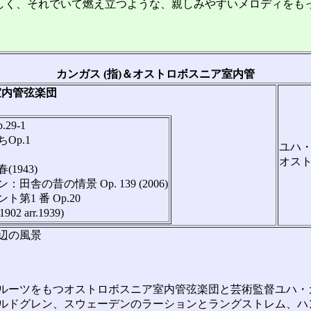
、それでいて燃え立つような、親しみやすいメロディをもった
カンガス (指)＆オストロボスニア室内管
室内管弦楽団
9-1
Op.1
ユハ・
オス
1943)
の昔の情景 Op. 139 (2006)
1 番 Op.20
arr.1939)
辺の風景
ルーツをもつオストロボスニア室内管弦楽団と芸術監督ユハ・
ルドグレン、スウェーデンのラーションとラングストレム、ハ