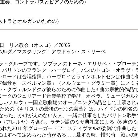
奏、コントラバスとピアノのための）
トラとオルガンのための）
-24日 リス教会（オスロ）／70’05
ルグ／マスタリング：アウドゥン・ストリーペ
ペラ・グループです。ソプラノのトーネ・エリサベト・ブロー
、バリトンのフランク・ハーヴロイ、バスのトロン・オラヴ・ラ
ロードは合唱指揮、ハーヴロイとラインホルトセンは作曲も修め
ド録音も「スペルマン賞」（ノルウェー・グラミー賞）にノミ
・クヴェルンドクが彼らのために作曲した3 曲の宗教的作品
ークのジュリアード音楽学校で学び、オペラ、ミュージカル
新しいノルウェー国立歌劇場のオープニング作品として上演され
のための《キリストの最後の七つの言葉》は、ハイドンの同名
亡くなった、かけがえのない友人、一緒に仕事もしたバリトン歌手の
の〈アレルヤ〉を含む、ラテン語のミサ典礼文による《6 声の
た2011 年グローガー・フェスティヴァルの委嘱で作曲した「
にはすべて定められた時がある……愛する時、憎む時 戦いの