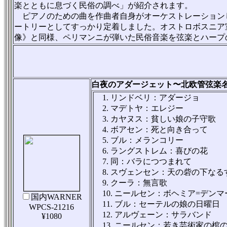
楽とともに息づく民俗の調べ」が紹介されます。
ピアノのための曲を作曲者自身がオーケストレーションし
ートリーとしてすっかり定着しました。オストロボスニア
像》と同様、ペリマンニが弾いた民俗音楽を弦楽とハープ
白夜のアダージェット〜北欧管弦楽
1. リンドベリ：アダージョ
2. マデトヤ：エレジー
3. カヤヌス：貧しい娘の子守歌
4. ボアセン：死と向き合って
5. ブル：メランコリー
6. ラングストレム：喜びの花
7. 同：バラにつつまれて
8. スヴェンセン：天の砦の下なる
9. クーラ：無言歌
10. ニールセン：ボヘミア=デン
国内WARNER
11. ブル：セーテルの娘の日曜日
WPCS-21216
12. アルヴェーン：サラバンド
¥1080
13. ニールセン：若き芸術家の棺