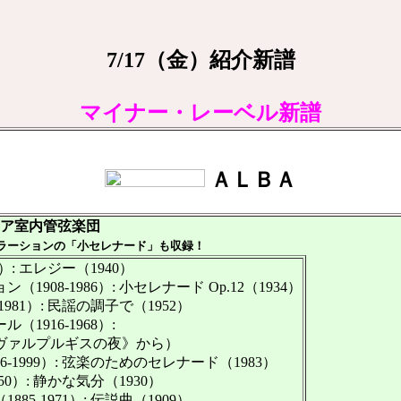
7/17（金）紹介新譜
マイナー・レーベル新譜
ＡＬＢＡ
ニア室内管弦楽団
ラーションの「小セレナード」も収録！
）: エレジー（1940）
08-1986）: 小セレナード Op.12（1934）
81）: 民謡の調子で（1952）
916-1968）:
ァルプルギスの夜》から）
1999）: 弦楽のためのセレナード（1983）
0）: 静かな気分（1930）
-1971）: 伝説曲（1909）