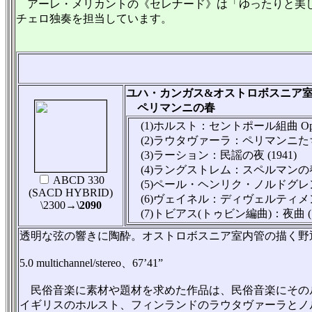
アーレ・メリカントの《セレナード》は「ゆったりと美しく
チェロ独奏を担当しています。
ユハ・カンガス&オストロボスニア
ペリマンニの春
(1)ホルスト：セントポール組曲 Op.2
(2)ラウタヴァーラ：ペリマンニたち
(3)ラーション：民謡の夜 (1941)
(4)ラングストレム：スペルマンの春(
ABCD 330
(5)ペール・ヘンリク・ノルドグレン：田舎
(SACD HYBRID)
(6)ヴェイネル：ディヴェルティメント第
\2300
→\2090
(7)トビアス(トゥビン編曲)：夜曲 (1902 
透明な弦の響きに陶酔。オストロボスニア室内管の描く野
5.0 multichannel/stereo、67’41”
民俗音楽に素材や題材を求めた作品は、民俗音楽にその
イギリスのホルスト、フィンランドのラウタヴァーラとノ