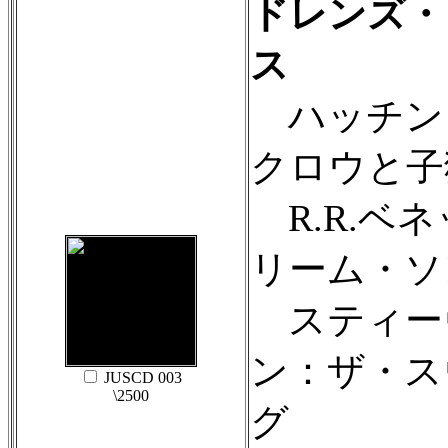
ドレンズ・
ス
ハッチン
クロウと子
R.R.ベ
リーム・ソ
スティー
ン：ザ・ス
JUSCD 003
\2500
グ