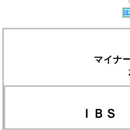
注
マイナ
ＩＢＳ 