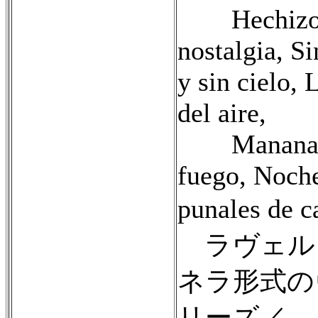
Hechizo
nostalgia, Si
y sin cielo, 
del aire,
Manana d
fuego, Noch
punales de 
ラヴェル
ネラ形式の
リーズ／