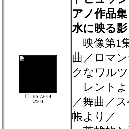
アノ作品集 V
水に映る影
映像第1
曲／ロマン
クなワルツ
レントよ
IBS-72014
／舞曲／ス
\2500
帳より／