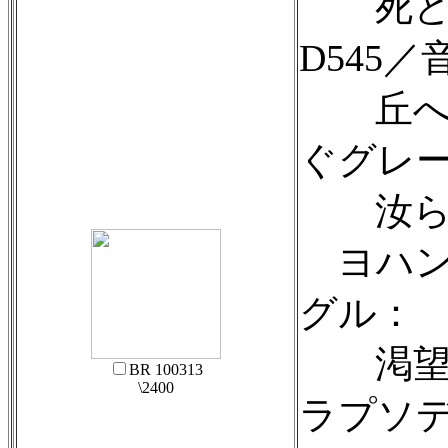
死と乙
D545／
丘へ登
ぐグレー
汝らに
ヨハン
グル：
渇望／
BR 100313
\2400
ラプソ