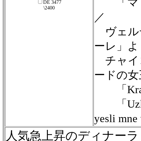
「マリオ
DE 3477
\2400
／
ヴェル
ーレ」よ
チャイ
ードの女
「Krasav
「Uzh po
yesli mne
人気急上昇のディナーラ