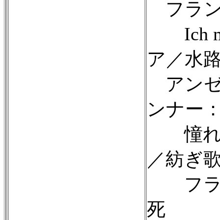
フラン
Ich m
ア／水路／
アンゼ
ンナー
憧れ／
／紡ぎ
フラン
死