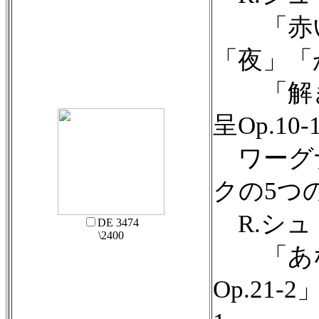
「赤い
「夜」「か
「解き放
呈Op.10
ワーグ
クの5つ
R.シュ
DE 3474
\2400
「あな
Op.21-