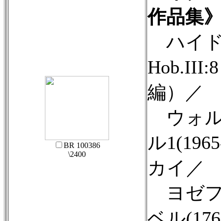
作品集
ハイド
Hob.I
編）／
ウォル
ル1(19
BR 100386
\2400
カイ／
ヨゼフ
ベル(17