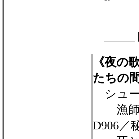
《夜の
たちの
シュー
漁師の
D906／