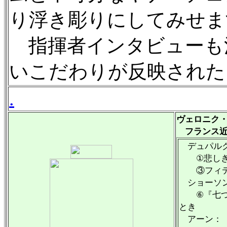
り浮き彫りにしてみせま
指揮者インタビューも注
いこだわりが反映された
.
ヴェロニク
フランス近
デュパル
①悲しき小
③フィディ
ショーソ
⑥『七つの
とき
アーン：