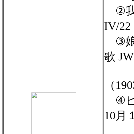
②我
IV/2
③娘
歌 JW 
（190
④ピ
10月
JW 