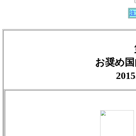
注
お奨め国
2015