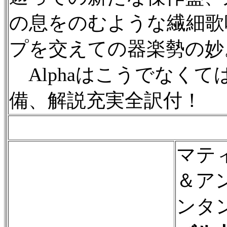
の息をのむような繊細歌
プを交えての器楽勢の妙
Alphaはこうでなく
備、解説充実全訳付！
マテ
＆ア
ンタ