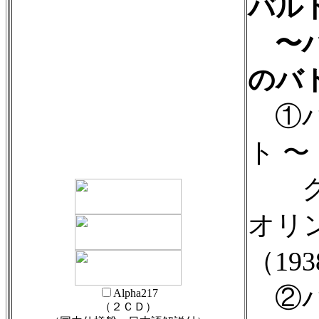
バル
〜ハ
のバ
①バ
ト 〜
クラ
オリ
（19
②バ
Alpha217
（２ＣＤ）