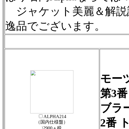
ジャケット美麗＆解説
逸品でございます。
モー
第3番
ブラ
ALPHA214
2番 
（国内仕様盤）
\2900＋税