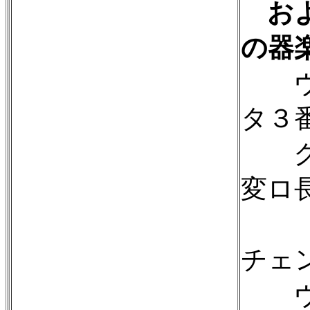
およ
の器
ヴァ
タ３
クー
変ロ
チャ
チェ
ヴァ