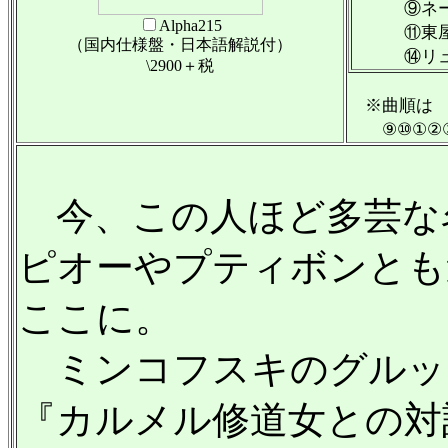
⑨ネール
Alpha215
⑪東屋で憩
（国内仕様盤・日本語解説付）
⑭リュデ 
\2900＋税
※曲順は
⑨⑩①②③
今、この人ほど多芸な
ピオーやプティボンとも
ここに。
ミンコフスキのグルック
『カルメル修道女との対