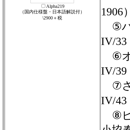
Alpha219
190
（国内仕様盤・日本語解説付）
\2900＋税
⑤ハ
IV/3
⑥オ
IV/3
⑦さ
IV/4
⑧ピ
小協奏曲