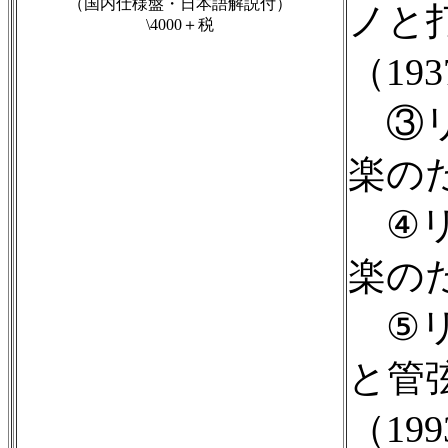
（国内仕様盤・日本語解説付）
ノと
\4000＋税
（19
③リ
楽のた
④リ
楽のた
⑤リ
と管
（19