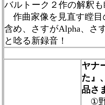
バルトーク２作の解釈も
作曲家像を見直す瞠目
含め、さすがAlpha、さ
と唸る新録音！
ヤナ
た』
品さ
①野鴨