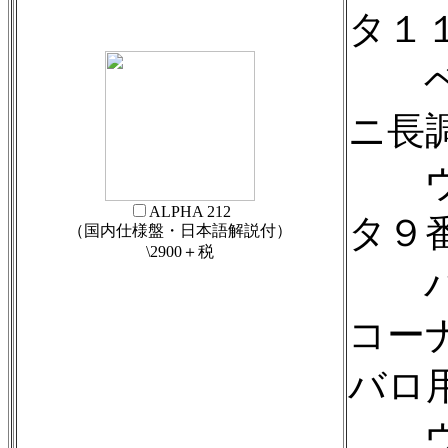
タ１
ベー
ニ長
ヴァ
ALPHA 212
タ９
（国内仕様盤・日本語解説付）
\2900＋税
バッ
コー
バロ
ヴァ