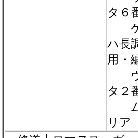
タ６
ケル
ハ長
用・
ヴァ
タ２
ムフ
リア