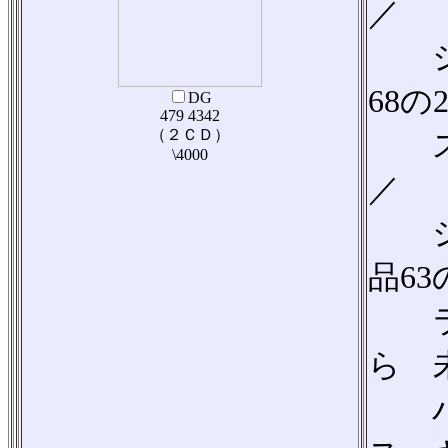
／
ショ
68の
DG
479 4342
（２ＣＤ）
スク
\4000
／
ショ
品63
ラモ
ら 
バッ