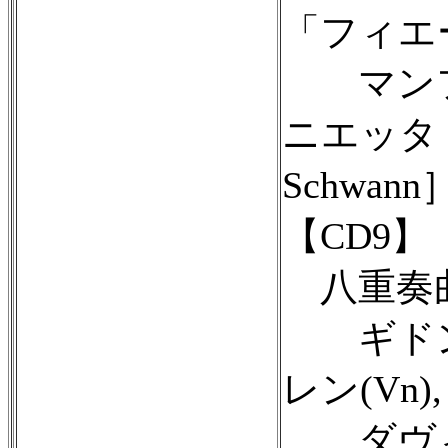
「フィエ
マンフ
ニエッタ・
Schwan
【CD9】
八重奏曲
ギドン・
レン(Vn
ダヴィド