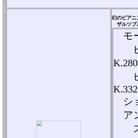
幻のピアニ
ザルツブル
モー
ピア
K.28
ピア
K.332
ショ
アン
スク