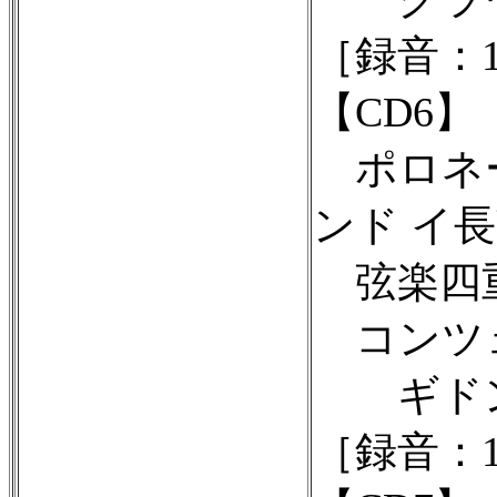
［録音：1
【CD6】
ポロネーズ
ンド イ長調
弦楽四重
コンツェ
ギドン・
［録音：1