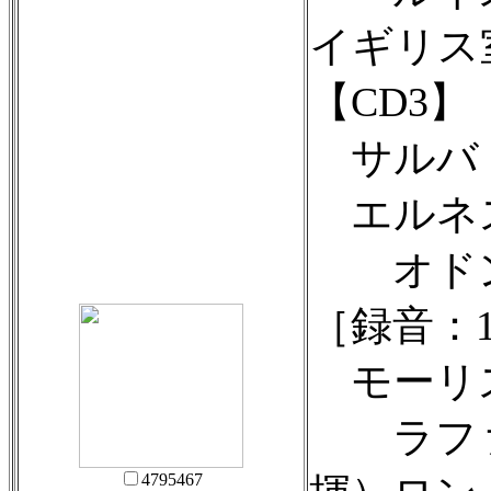
イギリス
【CD3】
サルバド
エルネス
オドン
［録音：1
モーリス
ラファ
4795467