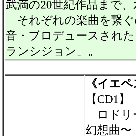
武満の20世紀作品まで
それぞれの楽曲を繋ぐ
音・プロデュースされた
ランシジョン」。
《イエペ
【CD1】
ロドリー
幻想曲〜