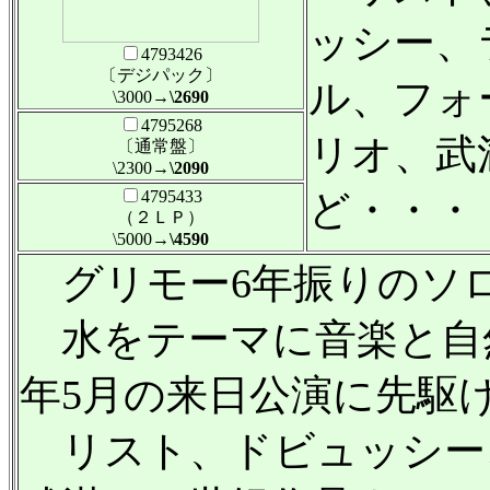
ッシー、
4793426
〔デジパック〕
ル、フォ
\3000
→\2690
4795268
リオ、武
〔通常盤〕
\2300
→\2090
4795433
ど・・・
（２ＬＰ）
\5000
→\4590
グリモー6年振りのソ
水をテーマに音楽と自然
年5月の来日公演に先駆
リスト、ドビュッシー