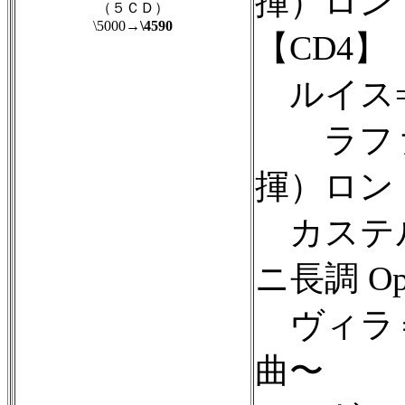
揮）ロン
（５ＣＤ）
\5000
→\4590
【CD4】
ルイス=ピ
ラファ
揮）ロン
カステル
ニ長調 Op.
ヴィラ＝
曲〜