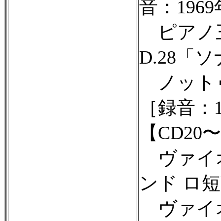
音：1969
ピアノ三
D.28「
ノットゥ
［録音：1
【CD20〜
ヴァイオ
ンド ロ短調
ヴァイオ