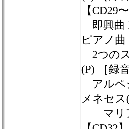
【CD29〜
即興曲 D.
ピアノ曲 D
2つのス
(P) ［録音
アルペジ
メネセス(V
マリア・
【CD32】