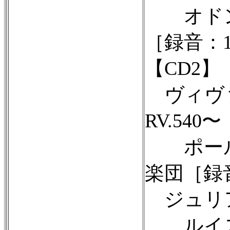
オドン
［録音：1
【CD2】
ヴィヴァ
RV.540〜
ポール
楽団［録音
ジュリア
ルイス