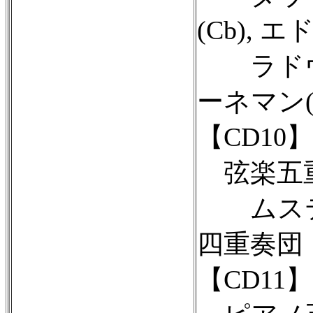
(Cb), 
ラドヴァ
ーネマン(
【CD10】
弦楽五重奏
ムスティ
四重奏団［
【CD11】