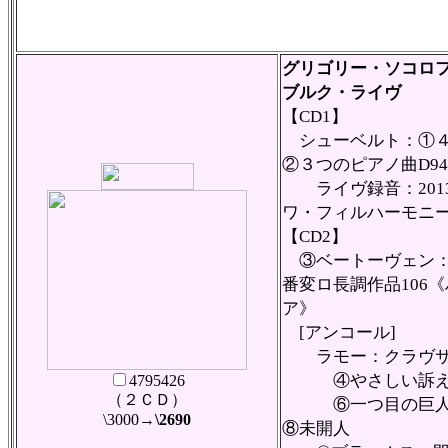
グリゴリー・ソコロフ
ブルク・ライヴ
【CD1】
シューベルト：①４
②３つのピアノ曲D94
ライヴ録音：2013
ワ・フィルハーモニ
【CD2】
③ベートーヴェン：
番変ロ長調作品106
ア》
[アンコール]
ラモー：クラヴサ
④やさしい訴え、
4795426
（２ＣＤ）
⑥一つ目の巨人、
\3000
→\2690
⑧未開人