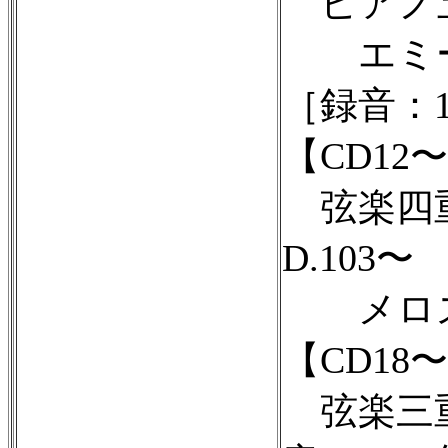
ピアノ五
エミール
［録音：1
【CD12〜
弦楽四重
D.103〜
メロス四
【CD18〜
弦楽三重