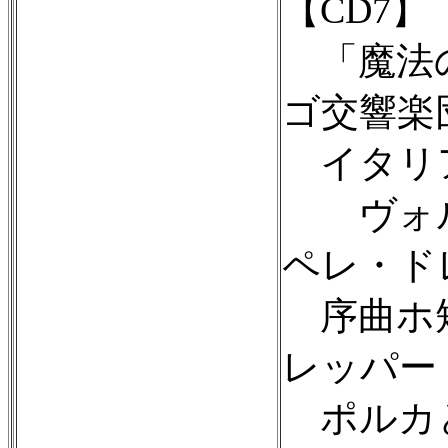
【CD7】
「魔法の
ゴ交響楽団
イタリア
ヴォル
ペレ・ドレ
序曲ホ短調
レッパー
ポルカと