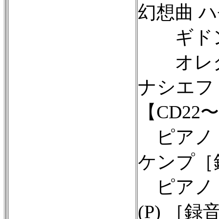
幻想曲 ハ長
ギドン・
オレグ・
ナシエフ ［
【CD22〜
ピアノ・ソ
ケンプ［録
ピアノ・
(P) ［録