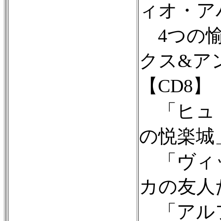
ィオ・ア
4つの愉
クス&ア
【CD8】
「ヒュド
の悦楽城
「ヴィッ
カの友人
「アルフ