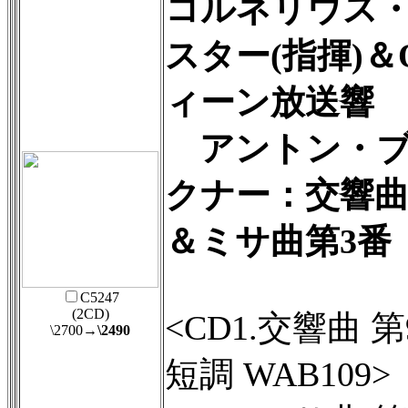
コルネリウス
スター(指揮)＆
ィーン放送響
アントン・ブ
クナー：交響曲
＆ミサ曲第3番
C5247
(2CD)
<CD1.交響曲 第
\2700
→\2490
短調 WAB109>