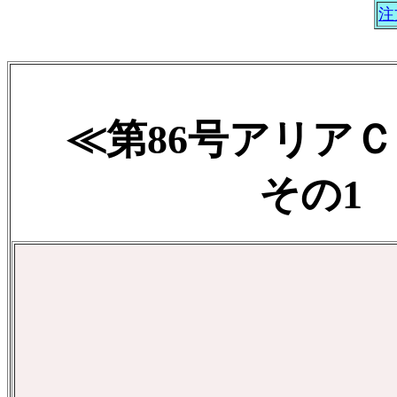
注
≪第86号アリア
その1 2