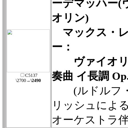
ーデマッハー(
オリン)
マックス・レ
ー：
ヴァイオリ
奏曲 イ長調 Op.
C5137
\2700
→\2490
(ルドルフ
リッシュによ
オーケストラ伴