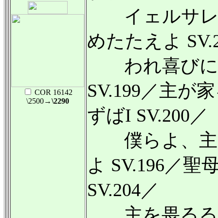
イェルサレ
めたたえよ SV.
われ喜びに満
SV.199／主
COR 16142
\2500
→\2290
ずばI SV.200／
僕らよ、主
よ SV.196／
SV.204／
主を畏るる