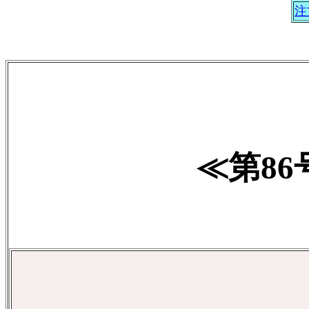
注
≪第8