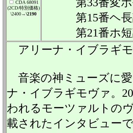
第33番変ホ長調 
CDA 68091
(2CD/特別価格)
\2400
→\2190
第15番ヘ長調 K
第21番ホ短調 
アリーナ・イブラギモ
音楽の神ミューズに愛さ
ナ・イブラギモヴァ。20
われるモーツァルトのヴ
載されたインタビュー