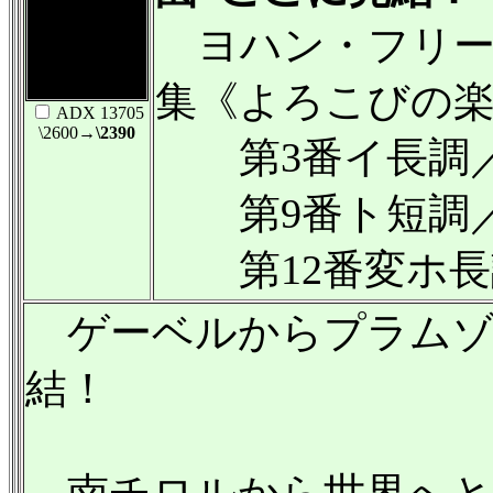
ヨハン・フリー
集《よろこびの
ADX 13705
\2600
→\2390
第3番イ長調／
第9番ト短調／
第12番変ホ長
ゲーベルからプラムゾー
結！
南チロルから世界へと羽