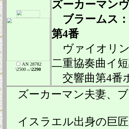
ズーカーマン
ブラームス：
第4番
ヴァイオリン
二重協奏曲イ短調 
AN 28782
\2500
→\2290
交響曲第4番ホ短
ズーカーマン夫妻、ブ
イスラエル出身の巨匠