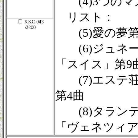
(4)3つのマズ
リスト：
KKC 043
\2200
(5)愛の夢第
(6)ジュネー
「スイス」第9
(7)エステ荘
第4曲
(8)タランテラ
「ヴェネツィ