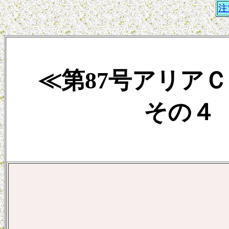
注
≪第87号アリア
その４ 2