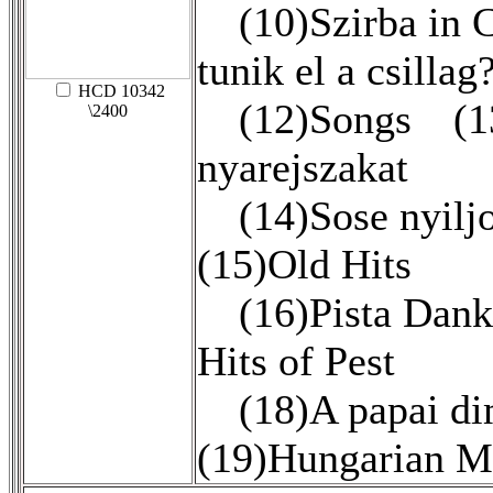
(10)Szirba in 
tunik el a csillag
HCD 10342
(12)Songs (13)
\2400
nyarejszakat
(14)Sose nyilj
(15)Old Hits
(16)Pista Dank
Hits of Pest
(18)A papai d
(19)Hungarian M