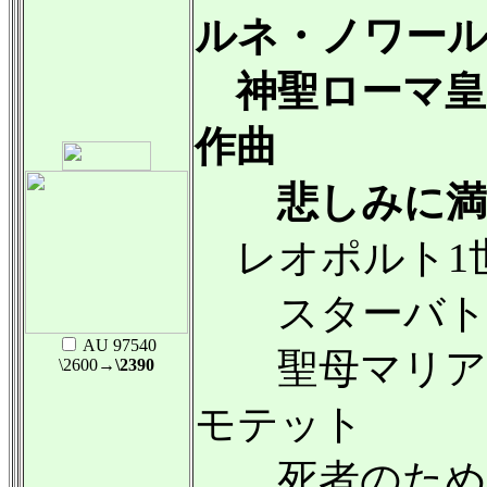
ルネ・ノワー
神聖ローマ皇
作曲
悲しみに満
レオポルト1世（
スターバト
AU 97540
聖母マリアの
\2600
→\2390
モテット
死者のため