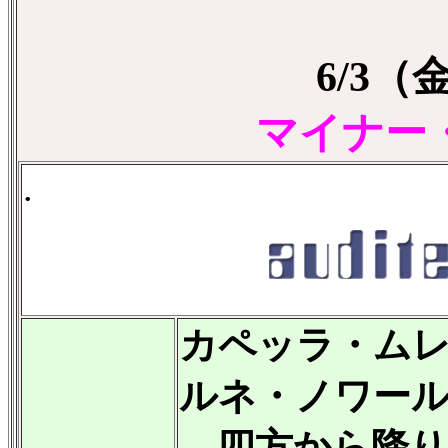
6/3
マイナー
.
カペッラ・ム
ルネ・ノワー
四方から降り