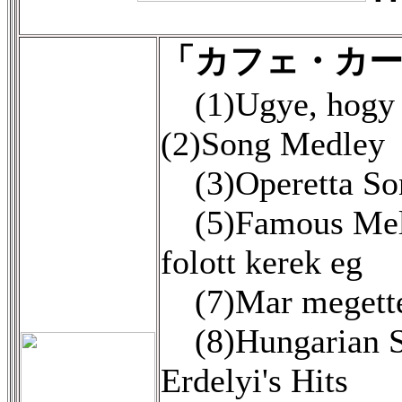
「カフェ・カ
(1)Ugye, hogy 
(2)Song Medley
(3)Operetta So
(5)Famous Mel
folott kerek eg
(7)Mar megette
(8)Hungarian 
Erdelyi's Hits