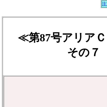
注
≪第87号アリア
その７ 2