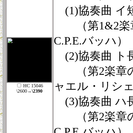
(1)協奏曲 イ短
（第1&2楽
C.P.E.バッハ）
(2)協奏曲 ト長
（第2楽章の
ャエル・リシ
HC 15046
\2600
→\2390
(3)協奏曲 ハ長
（第2楽章の
C.P.E.バッハ）