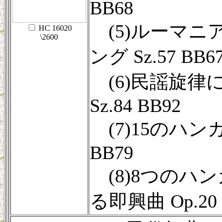
BB68
(5)ルーマニ
HC 16020
\2600
ング Sz.57 BB6
(6)民謡旋律
Sz.84 BB92
(7)15のハンガ
BB79
(8)8つのハ
る即興曲 Op.20 S