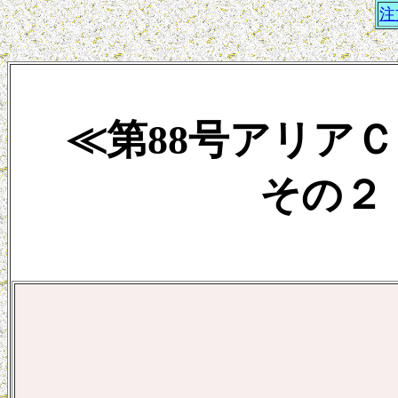
注
≪第88号アリア
その２ 2