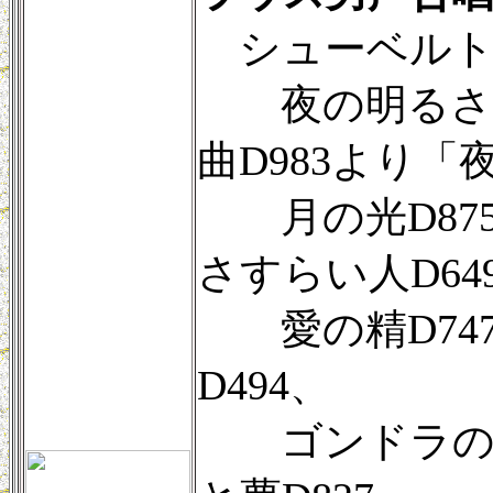
シューベルト
夜の明るさD8
曲D983より「
月の光D875
さすらい人D64
愛の精D74
D494、
ゴンドラの乗