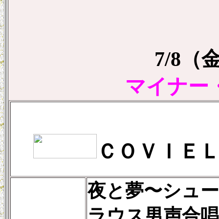
7/8
マイナー
ＣＯＶＩＥ
夜と夢〜シュー
ラウス男声合唱