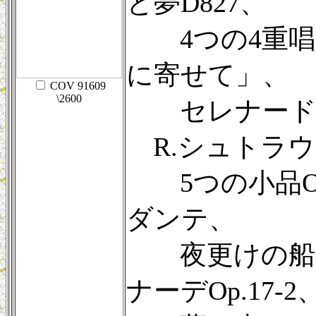
と夢D827、
4つの4重唱曲
に寄せて」、
COV 91609
\2600
セレナードD
R.シュトラウ
5つの小品Op
ダンテ、
夜更けの船でO
ナーデOp.17-2