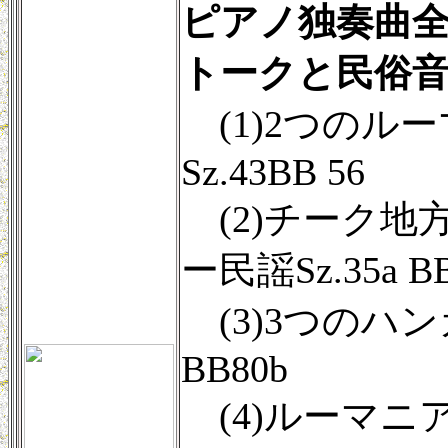
ピアノ独奏曲全曲
トークと民俗
(1)2つのルーマ
Sz.43BB 56
(2)チーク地
ー民謡Sz.35a BB
(3)3つのハンガ
BB80b
(4)ルーマニア民