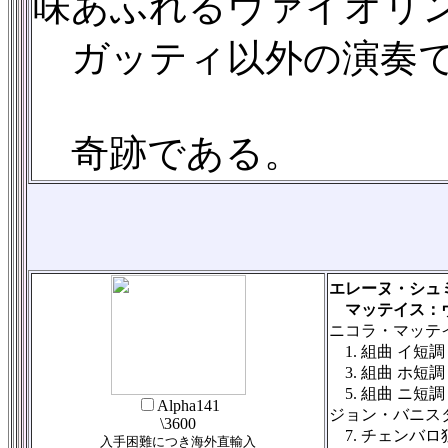
味あふれるヴァイオリ
ガッティ以外の演奏で
奇跡である。
エレーヌ・シュ
マッテイス：ヴ
ニコラ・マッテイス
1. 組曲 イ短調 
3. 組曲 ホ短調 
5. 組曲 ニ短調 
Alpha141
ジョン・バニスタ
\3600
7. チェンバ
入手困難につき海外直輸入