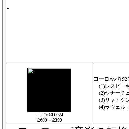
.
ヨーロッパ192
(1)レスピー
(2)ヤナーチェ
(3)リャトシン
(4)ラヴェル：
EVCD 024
\2600
→\2390