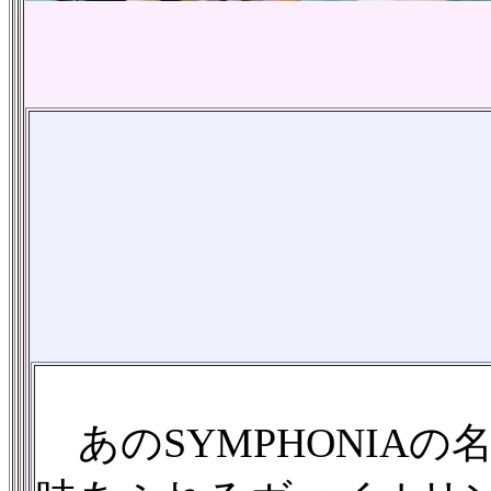
あのSYMPHONIA