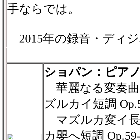
手ならでは。
2015年の録音・ディ
ショパン：ピア
華麗なる変奏曲変ロ
ズルカイ短調 Op.5
マズルカ変イ長調 
カ嬰へ短調 Op.59