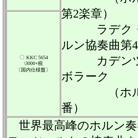
第2楽章）
ラデク・バ
ルン協奏曲第
カデンツァ
KKC 5654
\3000+税
〔国内仕様盤〕
ボラーク
（ホルン協
番）
世界最高峰のホルン奏