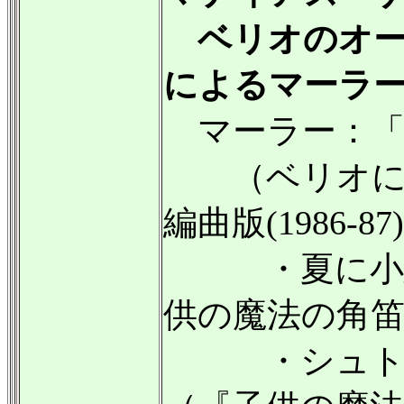
ベリオのオー
によるマーラ
マーラー：「
（ベリオに
編曲版(1986-8
・夏に小鳥
供の魔法の角
・シュトラ