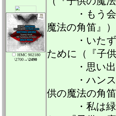
（『子供の魔
・もう会え
魔法の角笛』）
・いたずら
ために（『子
HMC 902180
\2700
→\2490
・思い出
・ハンスと
供の魔法の角
・私は緑の