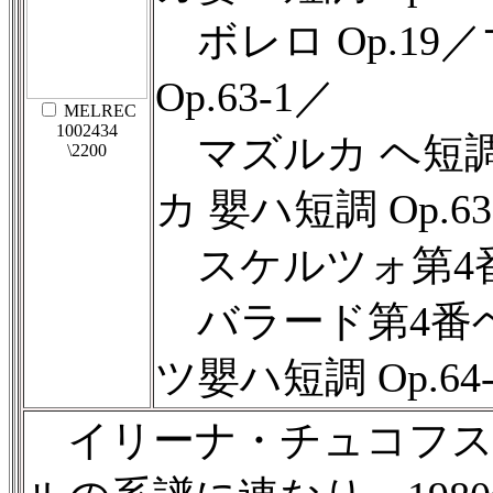
ボレロ Op.19
Op.63-1／
MELREC
1002434
マズルカ ヘ短調 O
\2200
カ 嬰ハ短調 Op.63
スケルツォ第4番ホ
バラード第4番ヘ短
ツ嬰ハ短調 Op.64-
イリーナ・チュコフス