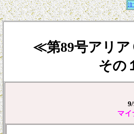
注
≪第89号アリ
その１
9
マイ
.