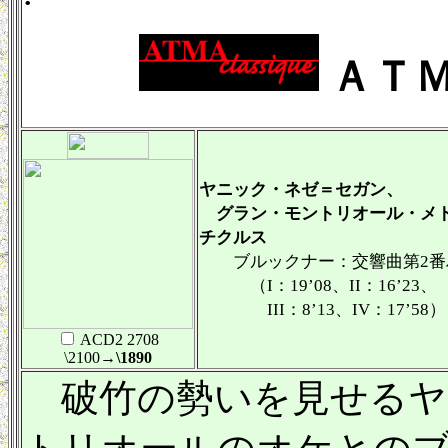
ＡＴＭ
ヤニック・ネゼ＝セガン、
グラン・モントリオール・メト
チクルス
ブルックナー：交響曲第2番ハ短
（I：19’08、II：16’23、
III：8’13、IV：17’58）
ACD2 2708
\2100
→\1890
破竹の勢いを見せるヤ