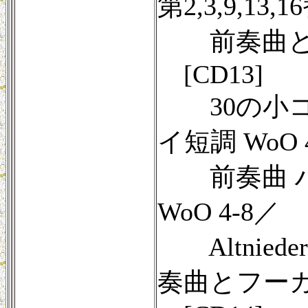
第2,3,9,13,
前奏曲とフー
[CD13]
30の小コラ
イ短調 WoO 
前奏曲 ハ短
WoO 4-8／
Altniederl
奏曲とフーガ 