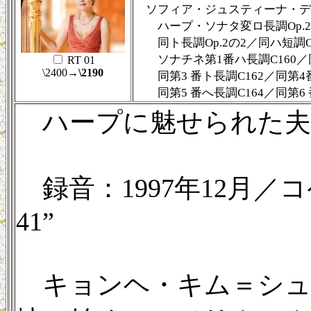
ソフィア・ジュスティーナ・デ
ハープ・ソナタ変ロ長調Op.2
同ト長調Op.2の2／同ハ短調Op
ソナチネ第1番ハ長調C160／同
RT 01
\2400
→\2190
同第3 番ト長調C162／同第4番
同第5 番へ長調C164／同第6 
ハープに魅せられた夫
録音：1997年12月／コ
41”
キョンヘ・キム＝シュト