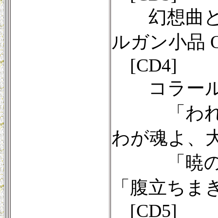
幻想曲とフー
ルガン小品 Op
[CD4]
コラール
「われらが
わが魂よ、大
「暁の星のい
「腹立ちまぎれ
[CD5]