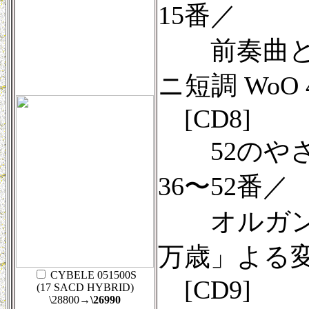
15番／
前奏曲とフー
ニ短調 WoO 4
[CD8]
52のやさし
36〜52番／
オルガン組曲
万歳」よる変奏
CYBELE 051500S
[CD9]
(17 SACD HYBRID)
\28800
→\26990