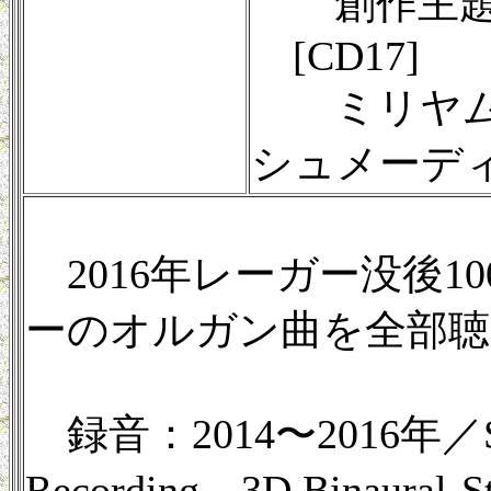
創作主題によ
[CD17]
ミリヤム・
シュメーデ
2016年レーガー没後10
ーのオルガン曲を全部聴
録音：2014〜2016年／Stereo
Recording、3D Binaural-S