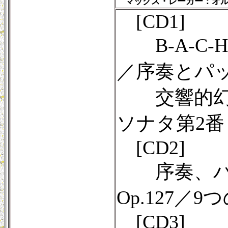
マックス・レーガー：オル
[CD1]
B-A-C-
／序奏とパッサ
交響的幻想曲
ソナタ第2番 
[CD2]
序奏、パッ
Op.127／9
[CD3]