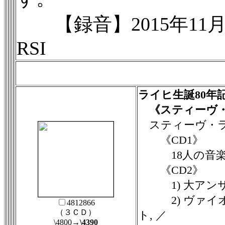
【録音】2015年11月, ルガー
RSI
ライヒ生誕80年
《スティーヴ・
スティーヴ・
《CD1》
18人の音楽
《CD2》
1) 大アンサ
2) ヴァイオリ
4812866
（３ＣＤ）
ト, ／
\4800
→\4390