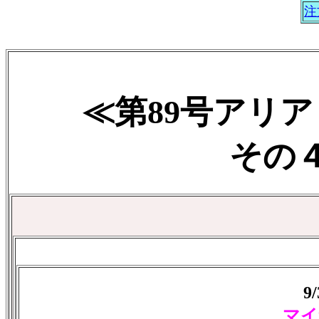
注
≪第89号アリ
その４ 
9
マイ