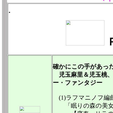
.
確かにこの手があっ
児玉麻里＆児玉桃、
ー・ファンタジー
(1)ラフマニノフ編
「眠りの森の美女」組