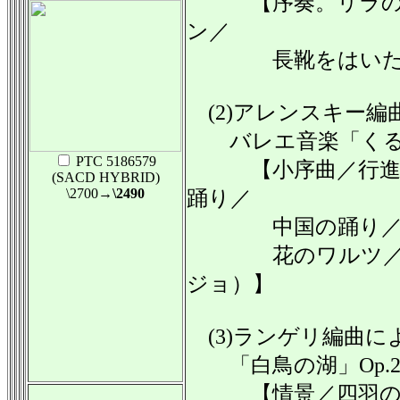
【序奏。リラの精
ン／
長靴をはいた猫
(2)アレンスキー編
バレエ音楽「くるみ割
PTC 5186579
【小序曲／行進曲
(SACD HYBRID)
\2700
→\2490
踊り／
中国の踊り／トレ
花のワルツ／パ・
ジョ）】
(3)ランゲリ編曲に
「白鳥の湖」Op.2
【情景／四羽の白