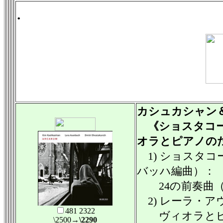
.
カシュカシャン
《ショスタコー
オラとピアノの
1) ショスタ
バッハ編曲）：
24の前奏曲（
2) レーラ・ア
481 2322
ヴィオラとピ
\2500
→\2290