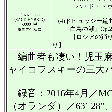
パ・ド・ドゥ（
KKC 5666
(SACD HYBRID)
(4)ドビュッシー編
\3000+税
「白鳥の湖」Op.2
※国内仕様盤
【ロシアの踊り／
り】
編曲者も凄い！児玉麻里
ャイコフスキーの三大
録音：2016年4月／M
（オランダ）／63’ 2