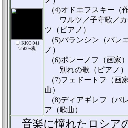
(4)オドエフスキー（
ワルツ／子守歌／カノ
ツ（ピアノ）
(5)バランシン（バレ
KKC 041
ノ）
\2500+税
(6)ポレーノフ（画家
別れの歌（ピアノ）／
(7)フェドートフ（画
曲）
(8)ディアギレフ（バ
ア（歌曲）
音楽に憧れたロシア