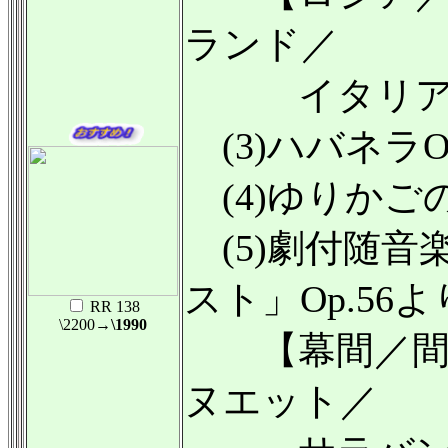
ランド／
イタリア／
(3)ハバネラOp
(4)ゆりかごの
(5)劇付随音
スト」Op.56よ
RR 138
\2200
→\1990
【幕間／間奏
ヌエット／