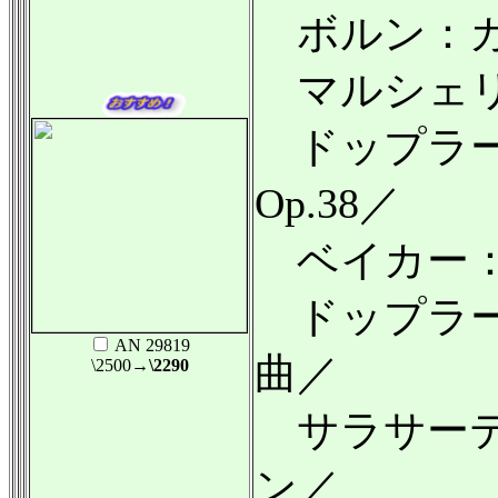
ボルン：カ
マルシェリ
ドップラー
Op.38／
ベイカー：
ドップラー
AN 29819
曲／
\2500
→\2290
サラサーテ
ン／