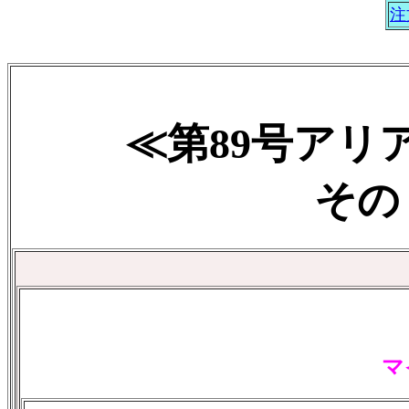
注
≪第89号アリ
その５
マ