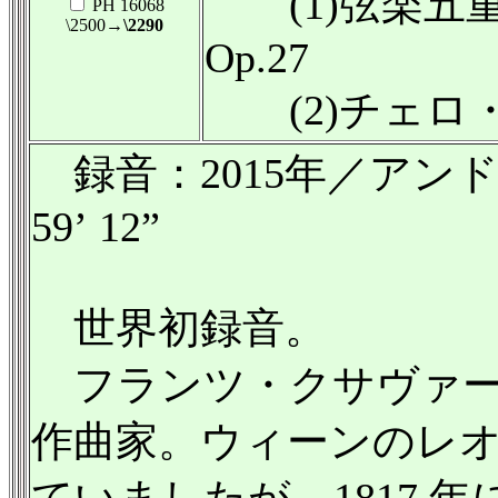
(1)弦楽五重
PH 16068
\2500
→\2290
Op.27
(2)チェロ
録音：2015年／アン
59’ 12”
世界初録音。
フランツ・クサヴァー・ゲー
作曲家。ウィーンのレ