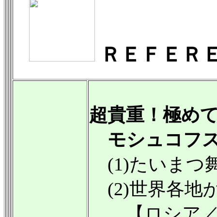
ＲＥＦＥＲ
超貴重！極め
モシュコフス
(1)たいまつ舞曲
(2)世界各地から
【ロシア／ド