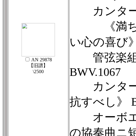
カンタータ
《満ち足
い心の喜び》B
管弦楽組曲
AN 29878
【旧譜】
BWV.1067
\2500
カンタータ
抗すべし》 B
オーボエ
の協奏曲ニ短調 