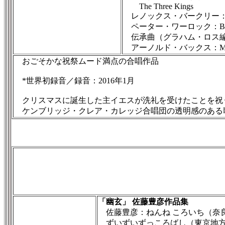
The Three Kings
レノックス・バークリー：I sing
ペーター・ワーロック：Benedi
伝承曲（グラハム・ロス編）：As wi
アーノルド・バックス：Mater o
おごそかな祝祭ムード満点の合唱作品
*世界初録音／録音：2016年1月
クリスマスに誕生した主イエスが洗礼を受けたことを祝う公
ケンブリッジ・クレア・カレッジ合唱団の透明感のある
「幽玄」 佐藤豊彦作品集
佐藤豊彦：ねんね ころいち（奈
ずいずいずっころばし（東京地方