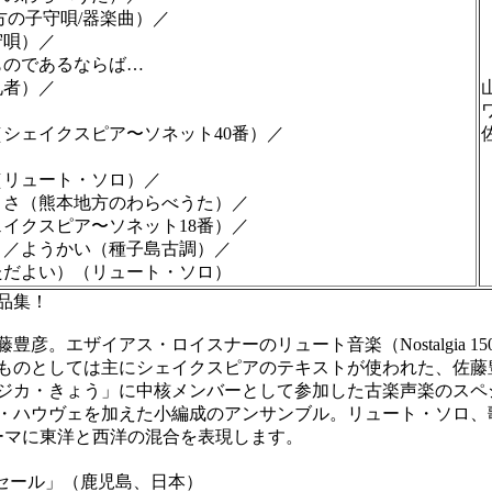
の子守唄/器楽曲）／
守唄）／
のであるならば…
者）／
シェイクスピア〜ソネット40番）／
リュート・ソロ）／
さ（熊本地方のわらべうた）／
イクスピア〜ソネット18番）／
／ようかい（種子島古調）／
だよい）（リュート・ソロ）
品集！
。エザイアス・ロイスナーのリュート音楽（Nostalgia 
ものとしては主にシェイクスピアのテキストが使われた、佐藤
ジカ・きょう」に中核メンバーとして参加した古楽声楽のスペ
・ハウヴェを加えた小編成のアンサンブル。リュート・ソロ、
ーマに東洋と西洋の混合を表現します。
ンセール」（鹿児島、日本）