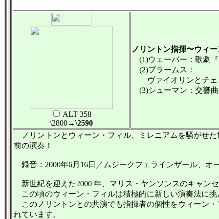
ノリントン指揮〜ウィー
(1)ウェーバー：歌劇
(2)ブラームス：
ヴァイオリンとチェロの
(3)シューマン：交響曲第
ALT 358
\2800
→\2590
ノリントンとウィーン・フィル、ミレニアムを騒がせた世
前の演奏！
録音：2000年6月16日／ムジークフェラインザール、オ
新世紀を迎えた2000 年、マリス・ヤンソンスのキャン
この頃のウィーン・フィルは積極的に新しい演奏法に挑
このノリントンとの共演でも指揮者の個性をウィーン・
れています。