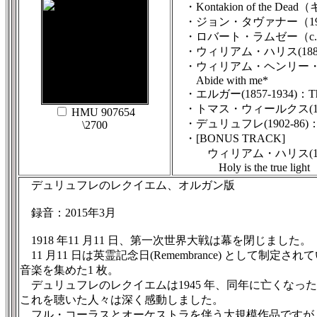
・Kontakion of the D
・ジョン・タヴァナー（1944-20
・ロバート・ラムゼー（c.1590-164
・ウィリアム・ハリス(1883-1973
・ウィリアム・ヘンリー・モン
Abide with me*
・エルガー(1857-1934)：They a
・トマス・ウィールクス(1576-16
HMU 907654
・デュリュフレ(1902-86)：
\2700
・[BONUS TRACK]
ウィリアム・ハリス(1883
Holy is the true light
デュリュフレのレクイエム、オルガン版
録音：2015年3月
1918 年11 月11 日、第一次世界大戦は幕を閉じました。
11 月11 日は英霊記念日(Remembrance) とし
音楽を集めた1 枚。
デュリュフレのレクイエムは1945 年、同年に亡くなった
これを聴いた人々は深く感動しました。
フル・コーラスとオーケストラを伴う大規模作品ですが