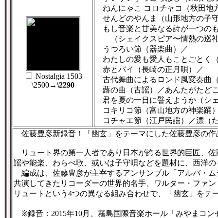
ねんにゃこ コロチャコ（秋田地方
せんどのやんま（山形地方の子
もし音楽と甘美なる詩が一つのも
（シェイクスピア〜情熱の巡礼
うつろい節（器楽曲）／
わたしの愛も愛人もことごとく（
赤とバイ（長崎の正月唄）／
Nostalgia 1503
古代舞曲によるロンド風変奏曲（
\2500
→\2290
蕗の曲（古謡）／あんたがたどこ
君を夏の一日に譬えようか（シェ
コキリコ節（富山地方の神楽踊）
コチャエ節（江戸民謡）／漂（た
佐藤豊彦新録音！「幽玄」をテーマにした佐藤豊彦の作
リュート界の第一人者であり日本が誇る世界的巨匠、佐藤豊彦
謡や能楽、わらべ歌、或いは子守唄などを題材に、西洋の
編成は、佐藤豊彦が主宰するアンサンブル「アルバ・ム
共演してきたリコーダーの世界的名手、ワルター・ファン
リュートという4つの異なる組み合わせで、「幽玄」をテ
※録音：2015年10月、霧島国際音楽ホール「みやまコ