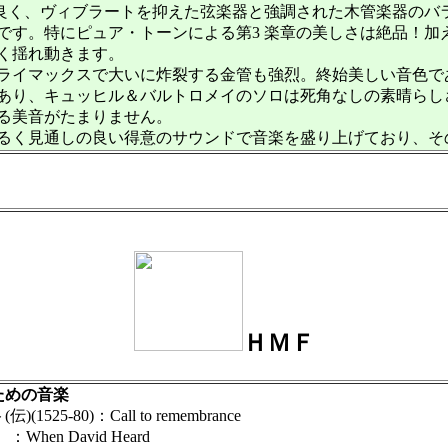
良く、ヴィブラートを抑えた弦楽器と強調された木管楽器のバ
す。特にピュア・トーンによる第3 楽章の美しさは絶品！加
く揺れ動きます。
ライマックスで大いに炸裂する金管も強烈。終始美しい音色で
あり、キュッヒル＆バルトロメイのソロは死角なしの素晴らし
る美音がたまりません。
るく見通しの良い得意のサウンドで音楽を盛り上げており、そ
ＨＭＦ
ための音楽
-80)：Call to remembrance
hen David Heard