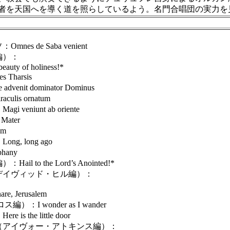
者を天国へを導く道を照らしているよう。名門合唱団の実力を
 de Saba venient
編）：
auty of holiness!*
harsis
it dominator Dominus
lis ornatum
niunt ab oriente
ater
am
 long ago
any
o the Lord’s Anointed!*
イヴィッド・ヒル編）：
 Jerusalem
I wonder as I wander
the little door
アイヴォー・アトキンス編）：