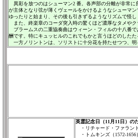
異彩を放つのはシューマン2 番。各声部の分離が非常に
が主体となり弦が薄くヴェールをかけるようなシューマンで
ゆったりと始まり、その後も引きずるようなリズムで怪し
また、終楽章のコーダ突入時の驚くほど濃厚なタメやク
ブラームスの二重協奏曲はウィーン・フィルの十八番で
酬です。特にキュッヒルのこれでもかと言うほどのしたた
一方ノリントンは、ソリストに十分花を持たせつつ、明
英霊記念日（11月11日）の
・リチャード・ファラント(伝)(1525
・トムキンズ（1572-1656）：W