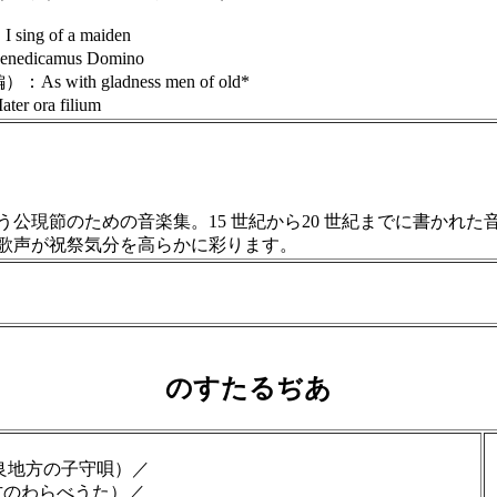
 of a maiden
camus Domino
th gladness men of old*
ra filium
現節のための音楽集。15 世紀から20 世紀までに書かれた
歌声が祝祭気分を高らかに彩ります。
のすたるぢあ
良地方の子守唄）／
のわらべうた）／