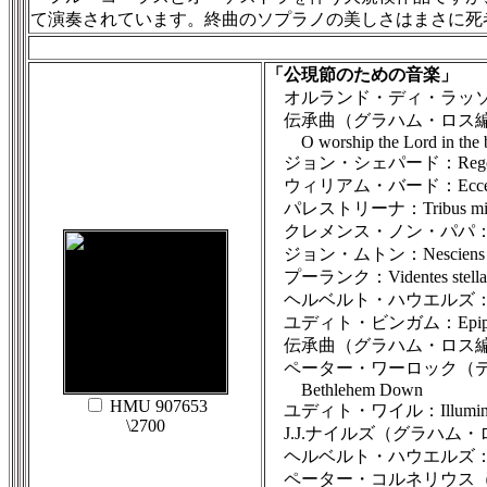
て演奏されています。終曲のソプラノの美しさはまさに死
「公現節のための音楽」
オルランド・ディ・ラッソ：Omnes
伝承曲（グラハム・ロス
O worship the Lord in the be
ジョン・シェパード：Reges T
ウィリアム・バード：Ecce adven
パレストリーナ：Tribus miracu
クレメンス・ノン・パパ：Magi ve
ジョン・ムトン：Nesciens M
プーランク：Videntes stell
ヘルベルト・ハウエルズ：Long,
ユディト・ビンガム：Epiph
伝承曲（グラハム・ロス編）：Hail t
ペーター・ワーロック（デ
Bethlehem Down
HMU 907653
ユディト・ワイル：Illuminare,
\2700
J.J.ナイルズ（グラハム・ロス編）：
ヘルベルト・ハウエルズ：Here is 
ペーター・コルネリウス（