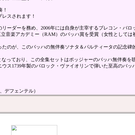
奏！
プレスされます！
トのリーダーを務め、2006年には自身が主宰するブレコン・バ
015年に英国王立音楽アカデミー（RAM）のバッハ賞を受賞（女性
たのが、このバッハの無伴奏ソナタ＆パルティータの記念碑的
入手困難となっており、この全集セットはポッジャーのバッハ無伴奏
ウス1739年製のバロック・ヴァイオリンで弾いた至高のバッ
ダ、デフェンテル）