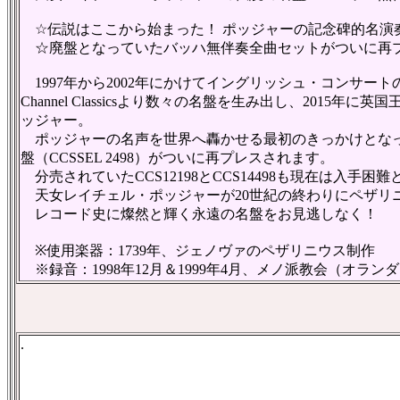
☆伝説はここから始まった！ ポッジャーの記念碑的名演
☆廃盤となっていたバッハ無伴奏全曲セットがついに再
1997年から2002年にかけてイングリッシュ・コンサー
Channel Classicsより数々の名盤を生み出し、2
ッジャー。
ポッジャーの名声を世界へ轟かせる最初のきっかけとなっ
盤（CCSSEL 2498）がついに再プレスされます。
分売されていたCCS12198とCCS14498も現在は
天女レイチェル・ポッジャーが20世紀の終わりにペザリニ
レコード史に燦然と輝く永遠の名盤をお見逃しなく！
※使用楽器：1739年、ジェノヴァのペザリニウス制作
※録音：1998年12月＆1999年4月、メノ派教会（オラン
.