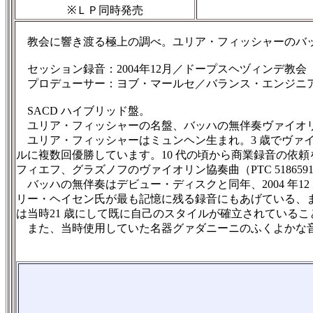
※ＬＰ同時発売
教会に響き渡る極上の調べ。ユリア・フィッシャーのバ
セッション録音：2004年12月／ドープスヘヅィンデ教会（アムステル
プロデューサー：ヨブ・マールセ／バランス・エンジニア
SACD ハイブリッド盤。
ユリア・フィッシャーの名盤、バッハの無伴奏ヴァイオリ
ユリア・フィッシャーはミュンヘン生まれ。3 歳でヴァ
ルに複数回優勝しています。10 代の頃から商業録音の依
フィエフ、グラズノフのヴァイオリン協奏曲（PTC 51865
バッハの無伴奏はデビュー・ディスクと同年、2004 年
リー・ヘイセン氏が最も記憶に残る録音にもあげている、
は当時21 歳にして既に自己のスタイルが確立されている
また、当時使用していた名器グァダニーニのふくよかな音色に