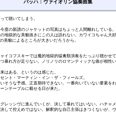
バッハ：ヴァイオリン協奏曲集
って聴いてしまう。
今度の新譜のジャケットの写真はちょっと人間離れしている
地獄的な美貌抜きにこの人は語れない。カワイコちゃん大好き
局その美貌によるところが大きいだろうから。
ャイコフスキーでは魔的地獄的猛禽類演奏をたっぷり聴かせて
とつ暴れ方が足りない。ノリノリのロマンティックな曲が相性
来はある、というのは感じた。
セント・マーティン・イン・ザ・フィールズ。
いそうな予感。正直期待できない。一番向いていない要素をわ
ーンテーブルに載せる日が来た。
グレッシヴに進んでいくが、決して暴れてはいない。ハチャメ
決して控えめではない。解釈的な自己主張はきつくないが、ヴ