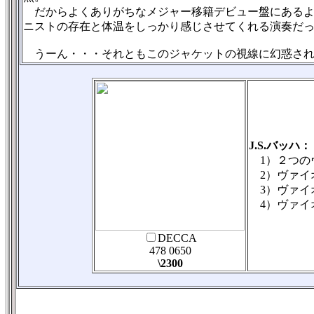
だからよくありがちなメジャー移籍デビュー盤にあるよ
ニストの存在と体温をしっかり感じさせてくれる演奏だ
うーん・・・それともこのジャケットの視線に幻惑され
J.S.バッハ：
1）２つのヴ
2）ヴァイオ
3）ヴァイオ
4）ヴァイオ
DECCA
478 0650
\2300