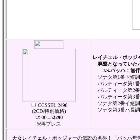
レイチェル・ポッジ
廃盤となっていたバ
J.S.バッハ：無
ソナタ第1番ト短調 BW
パルティータ第1番ロ短
パルティータ第2番ニ短
パルティータ第3番ホ長
ソナタ第2番イ短調 BW
CCSSEL 2498
ソナタ第3番ハ長調 BW
(2CD/特別価格)
\2500
→\2290
※再プレス
天女レイチェル・ポッジャーの伝説の名盤！「バッハ無伴