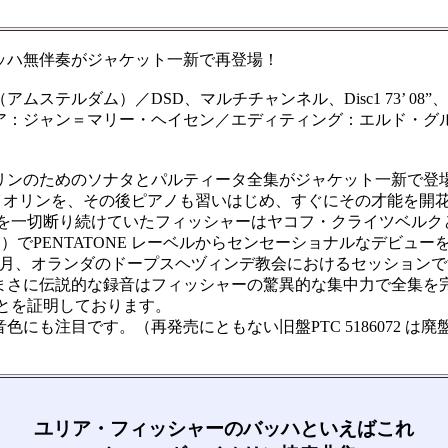
ッハ無伴奏がジャケット一新で再登場！
ダム）／DSD、マルチチャンネル、Disc1 73’ 08”、Disc2
：ジャン＝マリー・ヘイセン／エディティング：エルド・グ
ンのためのソナタとパルティータ全集がジャケット一新で登
イオリンを、その後ピアノも習いはじめ、すぐにその才能を開
頼を一切断り続けていたフィッシャーはヤコフ・クライツベルク
91）でPENTATONE レーベルからセンセーショナルなデビュ
12 月、オランダのドープスヘヅィンデ教会におけるセッショ
まさに伝説的な録音はフィッシャーの驚異的な集中力で全集を
ことを証明しております。
も注目です。（再発売にともない旧盤PTC 5186072 は廃
ユリア・フィッシャーのバッハといえばこれ