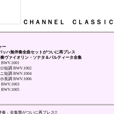
ＣＨＡＮＮＥＬ ＣＬＡＳＳＩＣ
ャー
ッハ無伴奏全曲セットがついに再プレス
伴奏ヴァイオリン・ソナタ＆パルティータ全集
V.1001
調 BWV.1002
調 BWV.1004
調 BWV.1006
V.1003
V.1005
奏」全集盤がついに再プレス!!