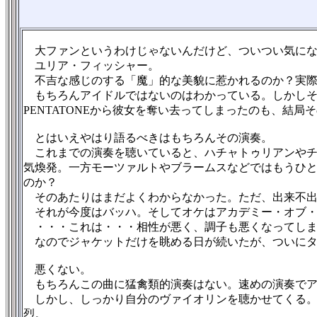
大ファンというわけじゃないんだけど、ついつい気にな
ユリア・フィッシャー。
不吉な感じのする「魔」的な美貌に惹かれるのか？実際
もちろんアイドルではないのはわかっている。しかしその
PENTATONEから彼女を奪い去ってしまったのも、結
とはいえやはり語るべきはもちろんその演奏。
これまでの演奏を聴いていると、ハチャトゥリアンやチ
気煥発。一方モーツァルトやブラームスなどではもうひ
のか？
そのあたりはまだよくわからなかった。ただ、出来不出
それが今度はバッハ。そしてオケはアカデミー・オブ・
・・・これは・・・相性が悪く、調子も悪くなってしま
なのでジャケットだけを眺める日が続いたが、ついにタ
悪くない。
もちろんこの曲に猛禽類的演奏はない。速めの演奏でア
しかし、しっかり自分のヴァイオリンを聴かせてくる。
烈。