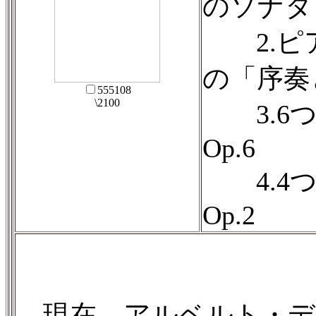
のソナタ O
2.ピ
の「序奏と
555108
\2100
3.6つ
Op.6
4.4つ
Op.2
現在、アルベルト・デ