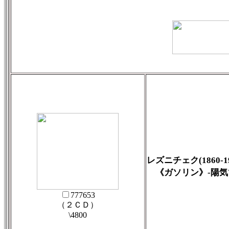
レズニチェク(1860-1
《ガソリン》-陽気
777653
（２ＣＤ）
\4800