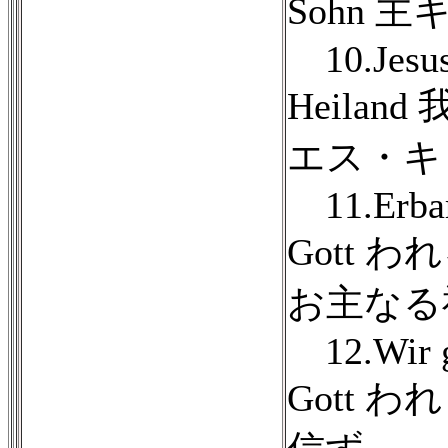
Sohn 
10.Jesus 
Heila
エス・キ
11.Erbarm
Gott 
お主なる
12.Wir gl
Gott 