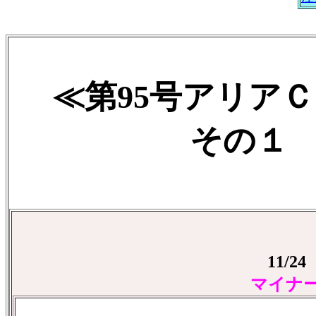
≪第95号アリア
その１ 20
11/
マイナ