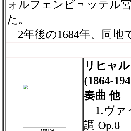
ォルフェンビュッテル
た。
2年後の1684年、同地
リヒャル
(1864-
奏曲 他
1.ヴァ
調 Op.8
555126