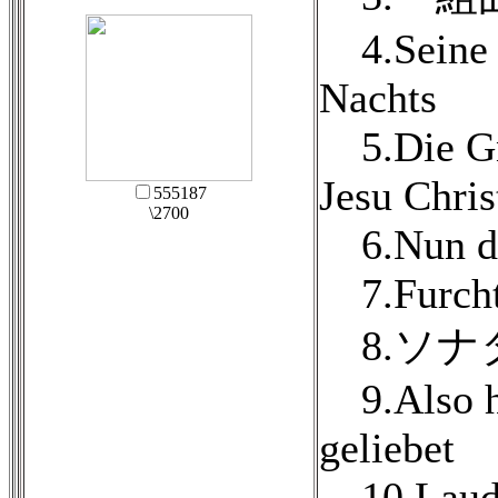
4.Seine 
Nachts
5.Die Gn
Jesu Chris
555187
\2700
6.Nun dan
7.Furchte
8.ソナタ
9.Also ha
geliebet
10.Laud