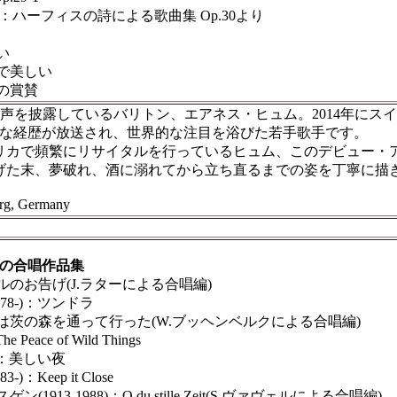
44)：ハーフィスの詩による歌曲集 Op.30より
い
で美しい
の賞賛
しい声を披露しているバリトン、エアネス・ヒュム。2014年に
た」で彼の華麗な経歴が放送され、世界的な注目を浴びた若手歌手です。
カで頻繁にリサイタルを行っているヒュム、このデビュー・
げた末、夢破れ、酒に溺れてから立ち直るまでの姿を丁寧に描
g, Germany
の合唱作品集
のお告げ(J.ラターによる合唱編)
78-)：ツンドラ
は茨の森を通って行った(W.ブッヘンベルクによる合唱編)
eace of Wild Things
5)：美しい夜
)：Keep it Close
913-1988)：O du stille Zeit(S.ヴァヴェルによる合唱編)