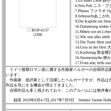
5.Zu stiller Liebe 
6.Niss Puk ニス・プク
7.Pharao ファラオ Op
8.Sehnsuchtあこがれ O
9.Die Kapelle am S
10.Dammrung senkt
ROP-6137
11.Mitten wir im L
\2300
12.Wie nun alles 
13.Die Trane fliest
14.Gros ist der He
15.Karfreitag 聖金曜日
16.Sturmesmythe 静
17.From afar, bel
ドイツ後期ロマン派に属する作曲家ベルガーの合唱作品集
います。
作曲家、批評家として活躍したベルガーですが、作品は没
作品を耳にする機会が増えてきました。
合唱作品も多く残されており、このアルバムには無伴奏の
録音 2016年8月4-7日,2017年7月9日 Steintor Variete Halle,