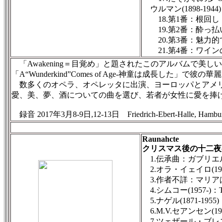
ウルマン(1898-19
18.第1番：根回し
19.第2番：酔っ払
20.第3番：魅力的
21.第4番：ワイン
「Awakening＝目覚め」と題されたこのアルバムで美
「A“Wunderkind”Comes of Age-神童は成長し
数多くのオペラ、オペレッタに出演、ヨーロッパとアメリ
愛、美、夢、酒についての曲を選び、若者が女性に愛を捧
録音 2017年3月8-9日,12-13日 Friedrich-Ebert-Halle, Hambur
Raunahcte
クリスマス後の十二夜
1.伝承曲：ガブリエル
2.オラ・イェイロ(19
3.作者不詳：マリア
4.シムコー(1957-)：The P
5.ナゲル(1871-195
6.M.V.セアンセン(1983-
7.ツェザール・ブレスゲン(1