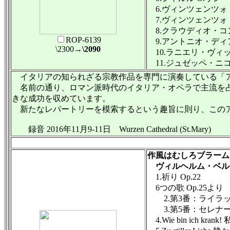
6.ヴィンツェンツォ・ペトラーリ
7.ヴィンツェンツォ・ベ
8.クラウディオ・コンテ
ROP-6139
9.アントニオ・ディアナ
\2300
→\2090
10.ラニエリ・ヴィッラ
11.ジュゼッペ・ニコラ
イタリアの知られざる宗教作品を専門に演奏している「アン
名前の通り、ロマン派時代のイタリア・オペラで主流を占
きな成功を収めています。
新たなレパートリーを模索するという趣旨に則り、このア
録音 2016年11月9-11日 Wurzen Cathedral (St.Mary)
作風はむしろブラーム
ヴィルヘルム・ベルガー(
1.祈り Op.22
6つの歌 Op.25より
2.第3番：ライラ
3.第5番：セレナ
4.Wie bin ich kra