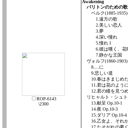
Awakening
バリトンのための歌
ベルク(1885-1935
1.遠方の歌
2.美しい恋人
3.夢
4.深い憧れ
5.憧れ I
6.彼は嘆く、花咲
7.静かな王国
ヴォルフ(1860-1903
8.…に
9.悲しい道
10.春はきまじめ
11.君は花のよう
12.君の瞳を見つ
リヒャルト・シュトラウス
ROP-6143
13.献呈 Op.10-1
\2300
14.夜 Op.10-3
15.ダリア Op.10-4
16.乙女よ、それが何
17.たそがれの夢 Op.