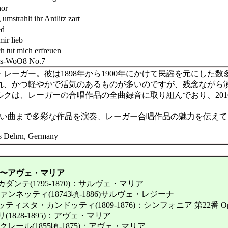
or
ahlt ihr Antlitz zart
d
r lieb
t mich erfreuen
us-WoO8 No.7
ーガー。彼は1898年から1900年にかけて民謡を元にした
、かつ軽やかで活気のあるものが多いのですが、残念ながら
は、レーガーの合唱作品の全曲録音に取り組んでおり、2016年1
い曲まで多彩な作品を演奏、レーガー合唱作品の魅力を伝えて
ehrn, Germany
〜アヴェ・マリア
ンテ(1795-1870)：サルヴェ・マリア
ァンネッティ(18743頃-1886)サルヴェ・レジーナ
スタ・カンドッティ(1809-1876)：シンフォニア 第22番 Op.
1828-1895)：アヴェ・マリア
クレール(1855頃-1875)：アヴェ・マリア