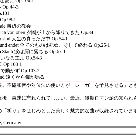
静かな愛に Op.104-1
Op.44-3
.101
p.98-1
trande 海辺の教会
e sich von oben 夕闇が上から降りてきた Op.84-1
eben sind 人生の真っただ中 Op.54-1
stirbt und endet 全てのものは死ぬ、そして終わる Op.25-1
 zum Staub 涙は屑に落ちる Op.67-1
rr 大いなる主よ Op.54-3
 Op.103-1
かで動かず Op.103-2
ls sound 遠くから鐘が鳴る
。不協和音や対位法の使い方が「レーガーを予見させる」と
後、急速に忘れられてしまい、最近、後期ロマン派の知られざ
「祈り」をはじめとした美しく魅力的な曲が収録されていま
 Germany