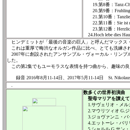
19.第8番：Tanz-Ch
20.第9番：Fruhling umstr
21.第10番：Tanzlie
22.第11番：Sie ist mi
23.第12番：Herzlich tu
24.Hoch lebe dies Ha
ヒンデミットが「最後の音楽の巨人」と呼んだマックス・レ
これは重厚で晦渋なオルガン作品に比べ、とても洗練され
2007年に創設されたアンサンブル・ヴォーカル・リンブルク
した。
この第2集でもユーモラスな表情を持つ曲から、趣味の良
録音 2016年8月11-14日、2017年5月11-14日 St. Nikolaus D
.
数多くの世界初演曲
聖母マリアを讃えて
1.サヴェリオ・メルカダ
2.マウリツィオ G.ジ
3.ジョヴァンニ・バッティ
4.エットーレ・バリリ(
5.シャルル G.サン・