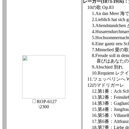
レーガー(1873-191
10の歌 Op.83
1.An das Meer 海
2.Lieblich hat sich
3.Abendstandch
4.Husarendurchm
5.Hochsommernac
6.Eine gantz neu
7.Minnelied 愛の歌
8.Freude soll in deine
喜びはあなたの内
9.Abschied 別れ
10.Requiem レク
11.ツェッペリンへ WoO
12のマドリガーレ
12.第1番：Ach Schatz, 
13.第2番：Feinslieb, du
ROP-6127
14.第3番：Gagliard
\2300
15.第4番：Jungfrau, de
16.第5番：Villanella a
17.第6番：Altfranzosis
18.第7番：Liebe droht 