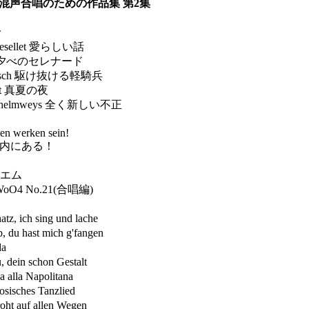
6)：混声合唱のための作品集 第2集
で
 gesellet 愛らしい話
en 夕べのセレナード
arsch 駆け抜ける軽騎兵
ht 真夏の夜
 Schelmweys 全く新しい不正
n werken sein!
にある！
イエム
4 No.21(合唱編)
ich sing und lache
 hast mich g'fangen
a
in schon Gestalt
lla Napolitana
ches Tanzlied
auf allen Wegen