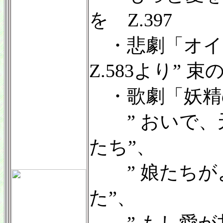
を Z.397
・悲劇「オイ
Z.583より” 
・歌劇「妖精の女
” おいで、
たち”、
” 娘たちが
た”、