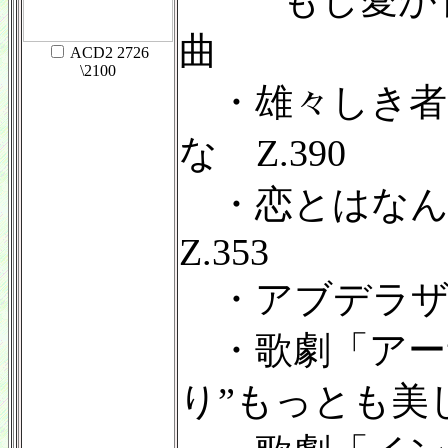
” もし愛が
曲
ACD2 2726
\2100
・雄々しき者
な Z.390
・恋とはなん
Z.353
・アブデラザ
・歌劇「アーサ
り”もっとも美