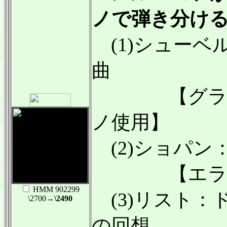
ノで弾き分け
(1)シューベ
曲
【グラーフ
ノ使用】
(2)ショパン：1
【エラー
HMM 902299
(3)リスト：
\2700
→\2490
の回想