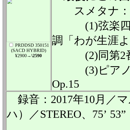
スメタナ
(1)弦楽四
調「わが生涯
PRDDSD 350151
(SACD HYBRID)
(2)同第2
¥2900
→\2590
(3)ピアノ
Op.15
録音：2017年10月
ハ）／STEREO、75’ 53”