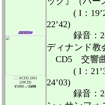
ック』（ハー
( I：19’29/ 
22’42)
録音：201
ディナンド教
CD5 交響曲
( I：21’37/ 
ACD2 2451
24’03)
(10CD)
¥5900
→\5490
録音：201