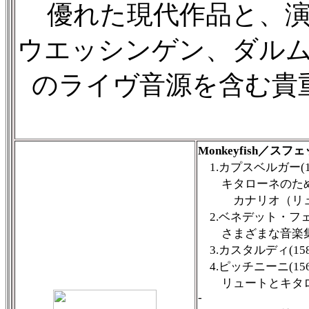
優れた現代作品と、演
ウエッシンゲン、ダル
のライヴ音源を含む貴
Monkeyfish／ス
1.カプスベルガー(158
キタローネのための
カナリオ（リュ
2.ベネデット・フェラー
さまざまな音楽集 第
3.カスタルディ(15
4.ピッチニーニ(1566
リュートとキタロー
-