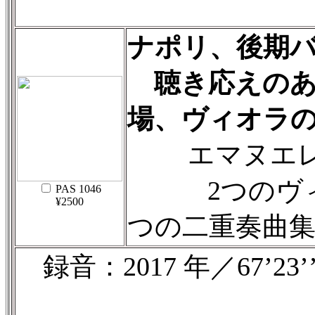
ナポリ、後期
聴き応えのあ
場、ヴィオラ
エマヌエレ
2つのヴィ
PAS 1046
¥2500
つの二重奏曲
録音：2017 年／67’23’