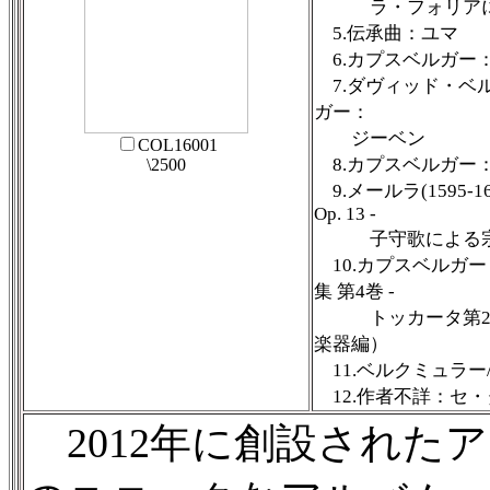
ラ・フォリアによ
5.伝承曲：ユマ
6.カプスベルガー：
7.ダヴィッド・ベ
ガー：
ジーベン
COL16001
8.カプスベルガー：
\2500
9.メールラ(1595
Op. 13 -
子守歌による宗
10.カプスベルガ
集 第4巻 -
トッカータ第2曲
楽器編）
11.ベルクミュラー
12.作者不詳：セ
2012年に創設された