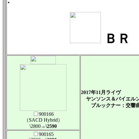
ＢＲ
2017年11月ライヴ
ヤンソンス＆バイエル
ブルックナー：交響曲 第８
900166
（SACD Hybrid）
\2800
→\2590
900165