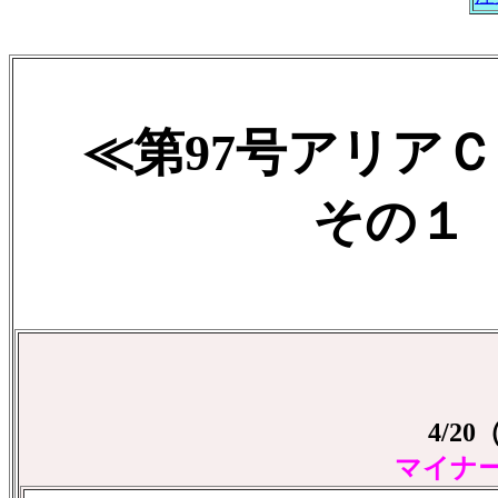
≪第97号アリア
その１ 2
4/2
マイナ