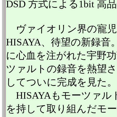
DSD 方式による1bit 高
ヴァイオリン界の寵児
HISAYA、待望の新録音
に心血を注がれた宇野功芳
ツァルトの録音を熱望
してついに完成を見た。
HISAYAもモーツァ
を持して取り組んだモ