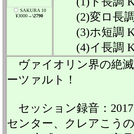
(1)ト長調 K.3
SAKURA 10
(2)変ロ長調 K.
¥3000
→\2790
(3)ホ短調 K.3
(4)イ長調 K.5
ヴァイオリン界の絶滅
ーツァルト！
セッション録音：2017 年
センター、クレアこうのす