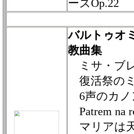
ーズOp.22
バルトゥオミ
教曲集
ミサ・ブレ
復活祭のミサ曲、
6声のカノ
Patrem na
マリアは天