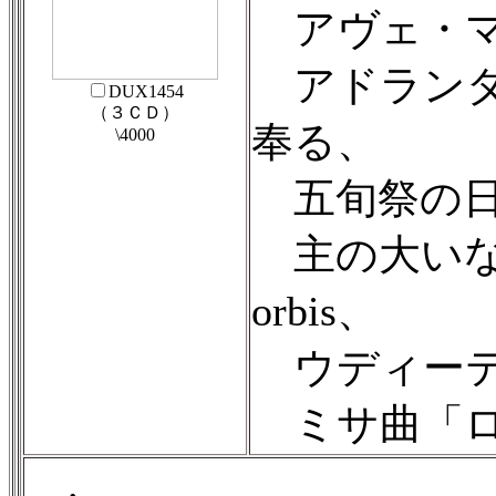
アヴェ・マ
アドランダ
DUX1454
（３ＣＤ）
奉る、
\4000
五旬祭の日
主の大いなる
orbis、
ウディーテ
ミサ曲「ロ
.