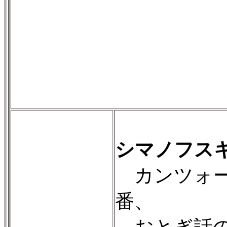
シマノフス
カンツォーネ
番、