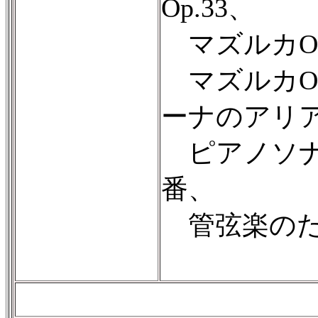
Op.33、
マズルカOp.
マズルカOp
ーナのアリ
ピアノソナ
番、
管弦楽のため