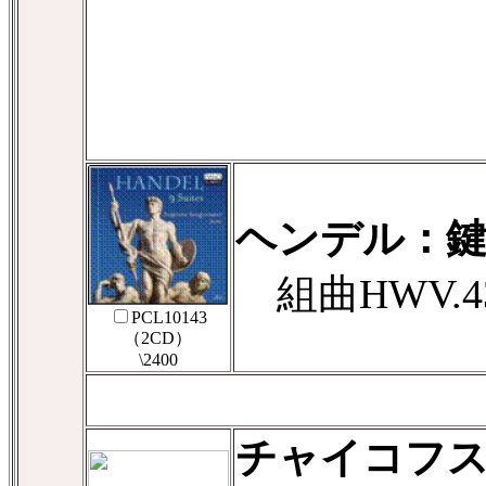
ヘンデル：鍵
組曲HWV.43
PCL10143
（2CD）
\2400
チャイコフ