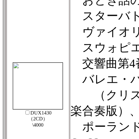
おとぎ話の王
スターバト
ヴァイオリン
スウォピエフニ
交響曲第4番
バレエ・パ
（クリステ
楽合奏版）
DUX1430
（2CD）
ポーランド舞
\4000