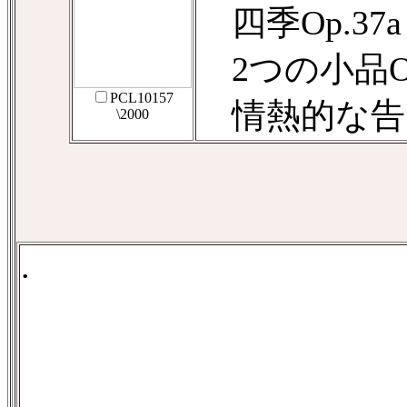
四季Op.37a
2つの小品Op
PCL10157
情熱的な告白
\2000
.