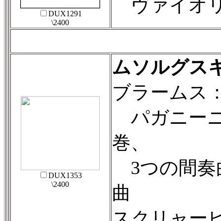
ヴァイオリン
DUX1291
\2400
ムソルグス
ブラームス
パガニーニの
巻、
3つの間奏曲O
DUX1353
\2400
曲
スクリャー