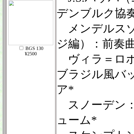
デンブルク協奏曲
メンデルスゾ
ジ編）：前奏曲
BGS 130
¥2500
ヴィラ＝ロボ
ブラジル風バッ
ア*
スノーデン：
ューム*