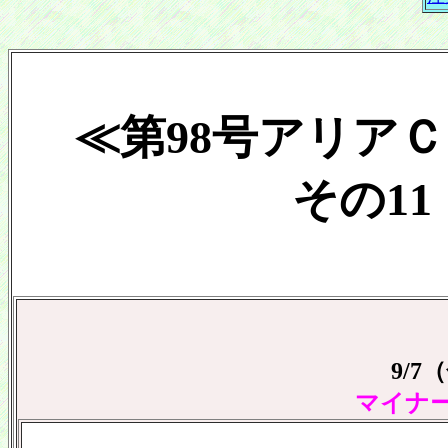
≪第98号アリア
その11 
9/
マイナ
.