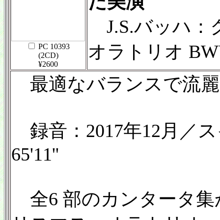
た美演
J.S.バッハ
オラトリオ BWV
PC 10393
(2CD)
¥2600
最適なバランスで流麗
録音：2017年12月／スイ
65'11''
全6 部のカンタータ集