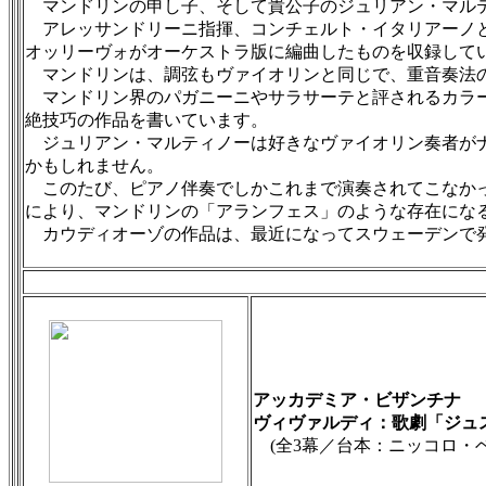
マンドリンの申し子、そして貴公子のジュリアン・マル
アレッサンドリーニ指揮、コンチェルト・イタリアーノと
オッリーヴォがオーケストラ版に編曲したものを収録して
マンドリンは、調弦もヴァイオリンと同じで、重音奏法の
マンドリン界のパガニーニやサラサーテと評されるカラー
絶技巧の作品を書いています。
ジュリアン・マルティノーは好きなヴァイオリン奏者がナ
かもしれません。
このたび、ピアノ伴奏でしかこれまで演奏されてこなかっ
により、マンドリンの「アランフェス」のような存在にな
カウディオーゾの作品は、最近になってスウェーデンで発
アッカデミア・ビザンチナ
ヴィヴァルディ：歌劇「ジュステ
(全3幕／台本：ニッコロ・ベレ