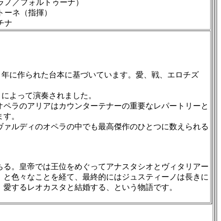
ラノ／フォルトゥーナ）
トーネ（指揮）
チナ
3 年に作られた台本に基づいています。愛、戦、エロチズ
トによって演奏されました。
のオペラのアリアはカウンターテナーの重要なレパートリーと
ます。
ヴァルディのオペラの中でも最高傑作のひとつに数えられる
ちる。皇帝では王位をめぐってアナスタシオとヴィタリアー
、と色々なことを経て、最終的にはジュスティーノは長きに
、愛するレオカスタと結婚する、という物語です。