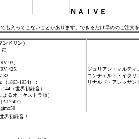
ＮＡＩＶＥ
譜でも入ってこないことがあります。できるだけ早めのご注文
マンドリン）
うに
V 93、
 425、
ジュリアン・マルティ
82
コンチェルト・イタリ
863-1934）：
リナルド・アレッサン
.144（世界初録音）
よるオーケストラ版）
1750?）：
mo58
世界初録音！