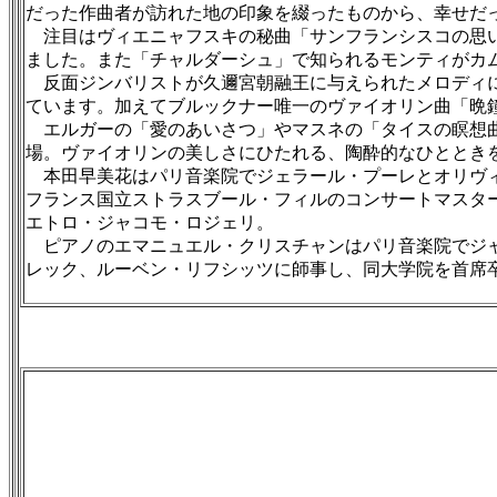
だった作曲者が訪れた地の印象を綴ったものから、幸せだ
注目はヴィエニャフスキの秘曲「サンフランシスコの思い
ました。また「チャルダーシュ」で知られるモンティがカ
反面ジンバリストが久邇宮朝融王に与えられたメロディに
ています。加えてブルックナー唯一のヴァイオリン曲「晩
エルガーの「愛のあいさつ」やマスネの「タイスの瞑想曲
場。ヴァイオリンの美しさにひたれる、陶酔的なひととき
本田早美花はパリ音楽院でジェラール・プーレとオリヴィエ
フランス国立ストラスブール・フィルのコンサートマスター
エトロ・ジャコモ・ロジェリ。
ピアノのエマニュエル・クリスチャンはパリ音楽院でジャ
レック、ルーベン・リフシッツに師事し、同大学院を首席