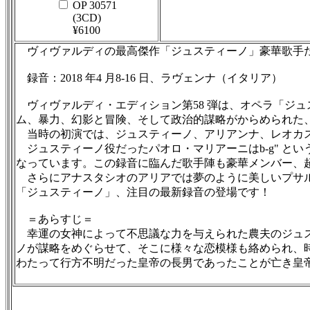
OP 30571
(3CD)
¥6100
ヴィヴァルディの最高傑作「ジュスティーノ」豪華歌手
録音：2018 年4 月8-16 日、ラヴェンナ（イタリア）
ヴィヴァルディ・エディション第58 弾は、オペラ「ジュス
ム、暴力、幻影と冒険、そして政治的謀略がからめられた
当時の初演では、ジュスティーノ、アリアンナ、レオカス
ジュスティーノ役だったパオロ・マリアーニはb-g" と
なっています。この録音に臨んだ歌手陣も豪華メンバー、
さらにアナスタシオのアリアでは夢のように美しいプサル
「ジュスティーノ」、注目の最新録音の登場です！
＝あらすじ＝
幸運の女神によって不思議な力を与えられた農夫のジュス
ノが謀略をめぐらせて、そこに様々な恋模様も絡められ、
わたって行方不明だった皇帝の長男であったことが亡き皇