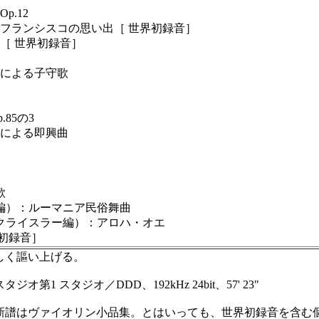
p.12
ンフランシスコの思い出［ 世界初録音］
［ 世界初録音］
名による子守歌
85の3
謡による即興曲
歌
イ編）：ルーマニア民俗舞曲
（クライスラー編）：アロハ・オエ
界初録音］
しく謳い上げる。
ジオ第1 スタジオ／DDD、192kHz 24bit、57' 23"
譜はヴァイオリン小品集。とはいっても、世界初録音を含む