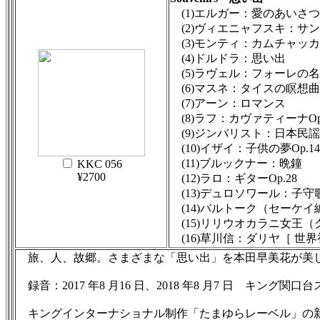
(1)エルガー：愛のあいさつO
(2)ヴィエニャフスキ：サ
(3)モンティ：カムチャッカ
(4)ドルドラ：思い出
(5)ラヴェル：フォーレの
(6)マスネ：タイスの瞑想曲
(7)アーン：ロマンス
(8)ラフ：カヴァティーナOp.
(9)ジンバリスト：日本民
(10)イザイ：子供の夢Op.14
(11)ブルックナー：晩鐘
KKC 056
¥2700
(12)ラロ：ギターOp.28
(13)デュロソワール：子守
(14)バルトーク（セーケ
(15)リリウオカラニ女王
(16)草川信：ダリヤ［ 世
旅、人、故郷。さまざまな「思い出」を本田早美花が美
録音：2017 年8 月16 日、2018 年8 月7 日 キング関口台スタ
キングインターナショナル制作「たまゆらレーベル」の新