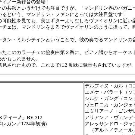
ティノー新録音の登場！
の共演というだけでも注目ですが、「マンドリン界のパガニ
いるという、マンドリン・ファンにとっては大注目盤です！
可能性を見ても、実はギターよりむしろヴァイオリンに近い
チェは、マンドリンをまるでヴァイオリンのように扱って、
タン・ミルシテインということで、彼の奏でるマンドリンの
たこのカラーチェの協奏曲第２番に、ピアノ譜からオーケス
るかもしれません。
見されたもので、これまでに2 度既に録音もされていますが
デルフィヌ・ガル（コ
エメケ・バラート（ソ
シルケ・ガング（コン
ヴェロニカ・カンジェ
エミリアーノ・ゴンザ
ィーノ」RV 717
アリアンア・ヴェンデ
ガン／1724年初演)
アレッサンドロ・ジャ
（アルト／テノール／