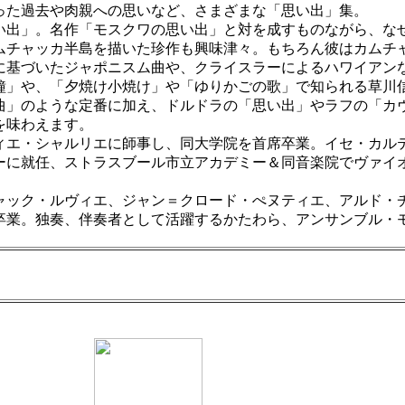
った過去や肉親への思いなど、さまざまな「思い出」集。
出」。名作「モスクワの思い出」と対を成すものながら、な
ムチャッカ半島を描いた珍作も興味津々。もちろん彼はカムチ
基づいたジャポニスム曲や、クライスラーによるハワイアン
鐘」や、「夕焼け小焼け」や「ゆりかごの歌」で知られる草川
」のような定番に加え、ドルドラの「思い出」やラフの「カ
を味わえます。
・シャルリエに師事し、同大学院を首席卒業。イセ・カルテッ
に就任、ストラスブール市立アカデミー＆同音楽院でヴァイオリ
ック・ルヴィエ、ジャン＝クロード・ぺヌティエ、アルド・
卒業。独奏、伴奏者として活躍するかたわら、アンサンブル・