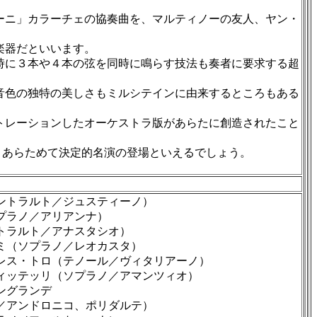
ーニ」カラーチェの協奏曲を、マルティノーの友人、ヤン・
楽器だといいます。
時に３本や４本の弦を同時に鳴らす技法も奏者に要求する超
音色の独特の美しさもミルシテインに由来するところもある
トレーションしたオーケストラ版があらたに創造されたこと
、あらためて決定的名演の登場といえるでしょう。
ントラルト／ジュスティーノ）
プラノ／アリアンナ）
トラルト／アナスタシオ）
ミ（ソプラノ／レオカスタ）
レス・トロ（テノール／ヴィタリアーノ）
ィッテッリ（ソプラノ／アマンツィオ）
ングランデ
アンドロニコ、ポリダルテ）