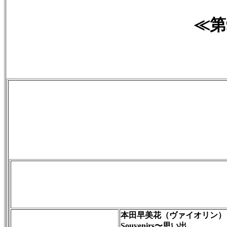
≪第
本田早美花（ヴァイオリン）
Souvenirs〜思い出