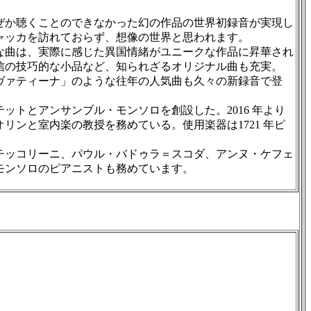
ぜか聴くことのできなかった幻の作品の世界初録音が実現し
ャッカを訪れておらず、想像の世界と思われます。
な曲は、実際に感じた異国情緒がユニークな作品に昇華され
信の技巧的な小品など、知られざるオリジナル曲も充実。
ヴァティーナ」のような往年の人気曲も久々の新録音で登
トとアンサンブル・モンソロを創設した。2016 年より
ンと室内楽の教授を務めている。使用楽器は1721 年ピ
チッコリーニ、パウル・バドゥラ＝スコダ、アンヌ・ケフェ
モンソロのピアニストも務めています。