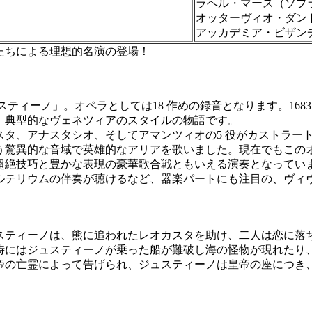
ラヘル・マース（ソプ
オッターヴィオ・ダン
アッカデミア・ビザン
たちによる理想的名演の登場！
ティーノ」。オペラとしては18 作めの録音となります。168
、典型的なヴェネツィアのスタイルの物語です。
タ、アナスタシオ、そしてアマンツィオの5 役がカストラー
いう驚異的な音域で英雄的なアリアを歌いました。現在でもこ
超絶技巧と豊かな表現の豪華歌合戦ともいえる演奏となってい
テリウムの伴奏が聴けるなど、器楽パートにも注目の、ヴィ
ティーノは、熊に追われたレオカスタを助け、二人は恋に落
時にはジュスティーノが乗った船が難破し海の怪物が現れたり
帝の亡霊によって告げられ、ジュスティーノは皇帝の座につき