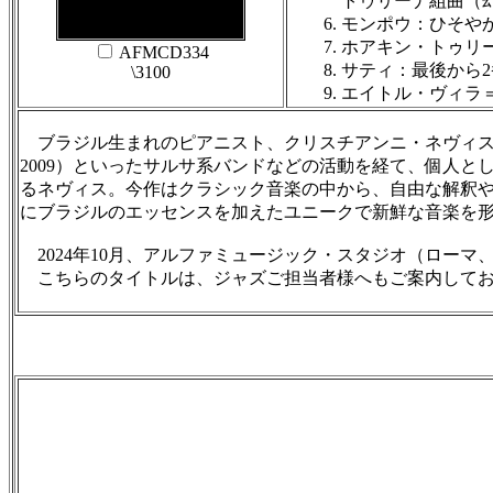
トゥリーナ組曲（幻想
6. モンポウ：ひそやかな
7. ホアキン・トゥリ
AFMCD334
8. サティ：最後から
\3100
9. エイトル・ヴィラ＝ロ
ブラジル生まれのピアニスト、クリスチアンニ・ネヴィスが描き出す、西洋音
2009）といったサルサ系バンドなどの活動を経て、個人
るネヴィス。今作はクラシック音楽の中から、自由な解釈
にブラジルのエッセンスを加えたユニークで新鮮な音楽を
2024年10月、アルファミュージック・スタジオ（ローマ
こちらのタイトルは、ジャズご担当者様へもご案内してお