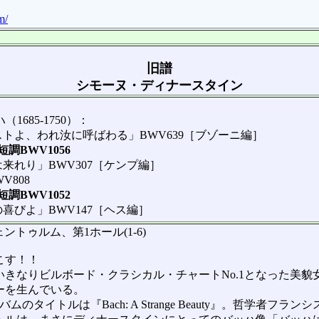
m/
旧譜
シモーヌ・ディナースタイン
685-1750）：
トよ、われ汝に呼ばわる」BWV639［ブゾーニ編］
調BWV1056
来れり」BWV307［ケンプ編］
V808
調BWV1052
喜びよ」BWV147［ヘス編］
ントゥルム、第1ホール(1-6)
こす！！
いきなりビルボード・クラシカル・チャートNo.1となった美
ーを生んでいる。
イトルは『Bach: A Strange Beauty』。哲学者