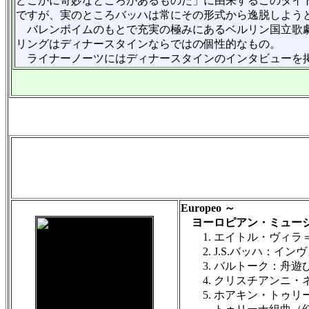
どこかに奇妙なところがあるものだ」に由来するこのタイ
ですが、実のところバッハは常にその形式から逸脱しよう
バレンボイムのもとで充実の極みにあるベルリン国立歌劇
リングはディナースタインならではの個性的なもの。
ライナーノーツにはディナースタインのインタビューを
Europeo ～
ヨーロピアン・ミュージ
1. エイトル・ヴィラ＝ロ
2. J.S.バッハ：インヴ
3. バルトーク：舟遊
4. クリスチアンニ・ネヴィス：E
5. ホアキン・トゥリ