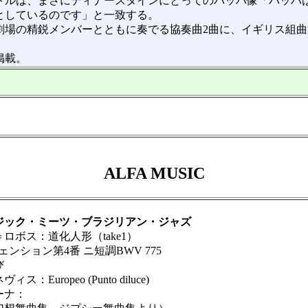
トルは、まさにディナースタインにとってのバッハ像「バッハ
としているのです」と一致する。
場の精鋭メンバーとともに奏でる協奏曲2曲に、イギリス組曲
掲載。
ALFA MUSIC
ック・ミーツ・ブラジリアン・ジャズ
ボス：道化人形（take1）
ェンション第4番 ニ短調BWV 775
び
uropeo (Punto diluce)
ーナ：