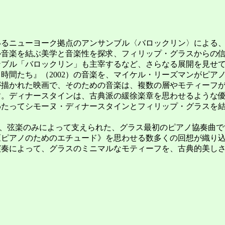
ニューヨーク拠点のアンサンブル〈バロックリン〉による、na
音楽を結ぶ美学と音楽性を探求、フィリップ・グラスからの信
ンブル「バロックリン」も主宰するなど、さらなる展開を見せ
間たち』（2002）の音楽を、マイケル・リーズマンがピア
が描かれた映画で、そのための音楽は、複数の層やモティーフ
す。ディナースタインは、古典派の緩徐楽章を思わせるような
わたってシモーヌ・ディナースタインとフィリップ・グラスを
erto）》は、弦楽のみによって支えられた、グラス最初のピアノ協
の《ピアノのためのエチュード》を思わせる数多くの回想が織り
奏によって、グラスのミニマルなモティーフを、古典的美しさ