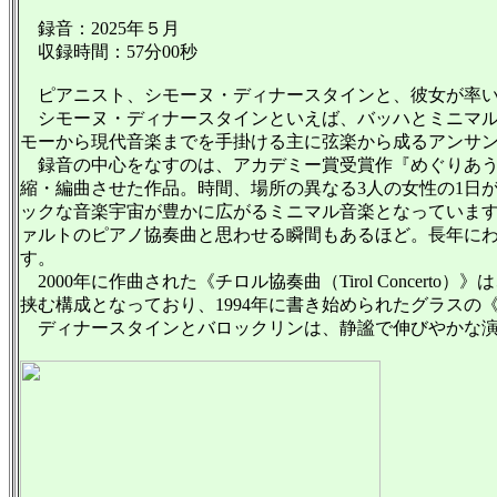
録音：2025年５月
収録時間：57分00秒
ピアニスト、シモーヌ・ディナースタインと、彼女が率いる
シモーヌ・ディナースタインといえば、バッハとミニマル
モーから現代音楽までを手掛ける主に弦楽から成るアンサ
録音の中心をなすのは、アカデミー賞受賞作『めぐりあう時
縮・編曲させた作品。時間、場所の異なる3人の女性の1日
ックな音楽宇宙が豊かに広がるミニマル音楽となっていま
ァルトのピアノ協奏曲と思わせる瞬間もあるほど。長年に
す。
2000年に作曲された《チロル協奏曲（Tirol Conc
挟む構成となっており、1994年に書き始められたグラス
ディナースタインとバロックリンは、静謐で伸びやかな演