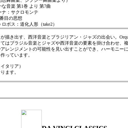
舞曲集、ジプシー舞曲集より）
音楽 第1巻 より 第7曲
ーナ：サクロモンテ
2番目の思想
ボス：道化人形（take2）
楽とブラジリアン・ジャズの出会い。OrquestraHeartbreake
としてはブラジル音楽とジャズや西洋音楽の要素を掛け合わせ、
やアレンジメントの可能性を見い出すことができ、ハーモニー
形作っています。
、イタリア）
ります。