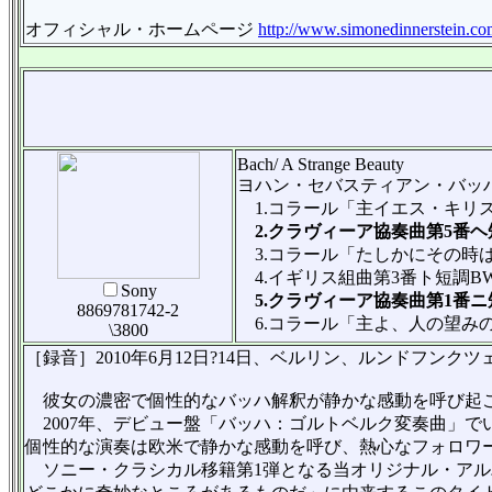
オフィシャル・ホームページ
http://www.simonedinnerstein.co
Bach/ A Strange Beauty
ヨハン・セバスティアン・バッハ（1
1.コラール「主イエス・キリス
2.クラヴィーア協奏曲第5番ヘ短
3.コラール「たしかにその時は
4.イギリス組曲第3番ト短調BW
Sony
5.クラヴィーア協奏曲第1番ニ短
8869781742-2
6.コラール「主よ、人の望みの
\3800
［録音］2010年6月12日?14日、ベルリン、ルンドフンクツェ
彼女の濃密で個性的なバッハ解釈が静かな感動を呼び起
2007年、デビュー盤「バッハ：ゴルトベルク変奏曲」で
個性的な演奏は欧米で静かな感動を呼び、熱心なフォロワ
ソニー・クラシカル移籍第1弾となる当オリジナル・アルバムのタ