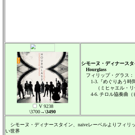
シモーヌ・ディナースタ
Hourglass
フィリップ・グラス：
1-3.『めぐりあう時間
（ミヒャエル・リー
4-6. チロル協奏曲（
V 9238
\3700
→\3490
シモーヌ・ディナースタイン、naiveレーベルよりフィ
い世界