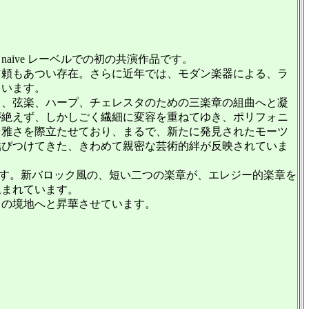
ive レーベルでの初の共演作品です。
頼もあつい存在。さらに近年では、モダン楽器による、ラ
ています。
ノ、弦楽、ハープ、チェレスタのための三楽章の組曲へと凝
が絶えず、しかしごく繊細に変容を重ねてゆき、ポリフォニ
優雅さを際立たせており、まるで、新たに発見されたモーツ
結びつけてきた、きわめて親密な芸術的絆が反映されていま
奏曲です。新バロック風の、短い二つの楽章が、エレジー的楽章を
込まれています。
の境地へと昇華させています。