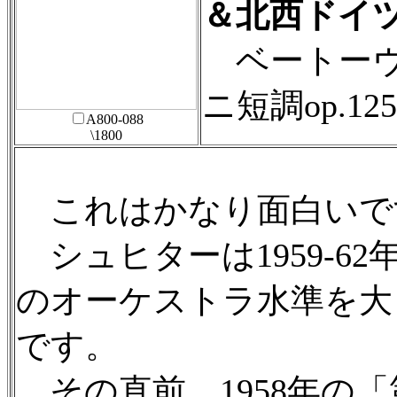
＆北西ドイ
ベートーヴ
ニ短調op.1
A800-088
\1800
これはかなり面白いで
シュヒターは1959-6
のオーケストラ水準を大
です。
その直前、1958年の