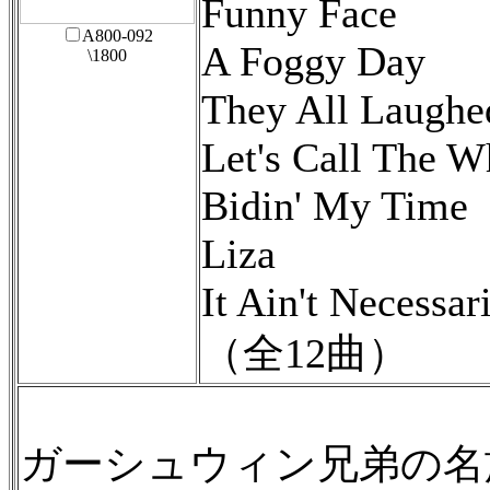
Funny Face
A800-092
A Foggy Day
\1800
They All Laughe
Let's Call The W
Bidin' My Time
Liza
It Ain't Necessar
（全12曲）
ガーシュウィン兄弟の名