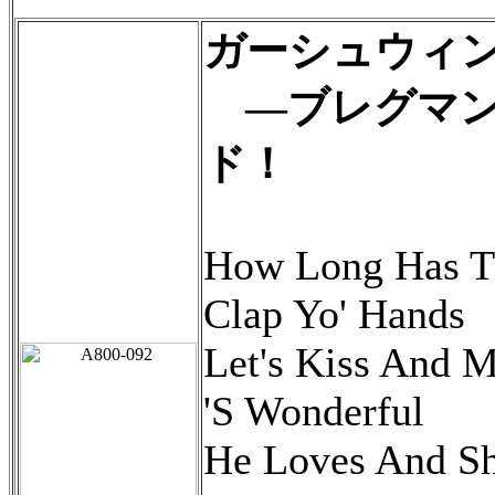
ガーシュウィ
―ブレグマン
ド！
How Long Has T
Clap Yo' Hands
Let's Kiss And 
'S Wonderful
He Loves And S