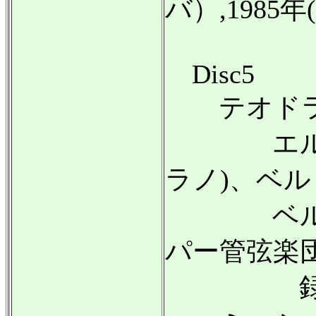
バ）,1985
Disc5
テオドラキス
エルス・
ラノ)、ベ
ベルリン
パー管弦楽団
録音:19