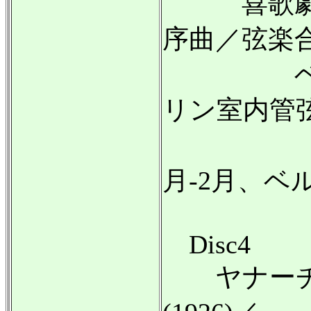
喜歌劇『
序曲／弦楽
ベルリン
リン室内管
録音:19
月-2月、ベ
Disc4
ヤナーチェ