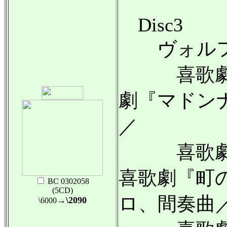
Disc3
ヴォルフ
喜歌劇『
劇『マドン
／
喜歌劇『
喜歌劇『町
BC 0302058
(5CD)
ロ、間奏曲
→\2090
\6000