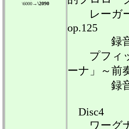
→\2090
\6000
レーガー
op.125
録音:19
プフィッ
ーナ」～前
録音:19
Disc4
ワーグナ