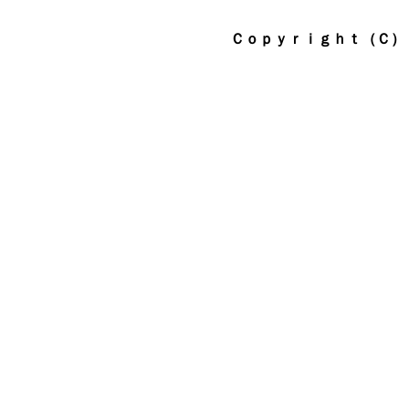
Ｃｏｐｙｒｉｇｈｔ（Ｃ） 