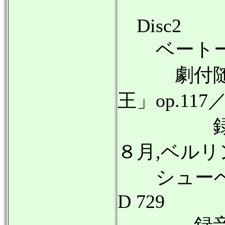
Disc2
ベートー
劇付随音
王」op.117
録音:19
８月,ベルリ
シューベル
D 729
録音:19