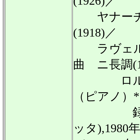
(1926)／
ヤナーチェ
(1918)／
ラヴェル:
曲 ニ長調(19
ロルフ＝
（ピアノ）
録音:19
ッタ),19