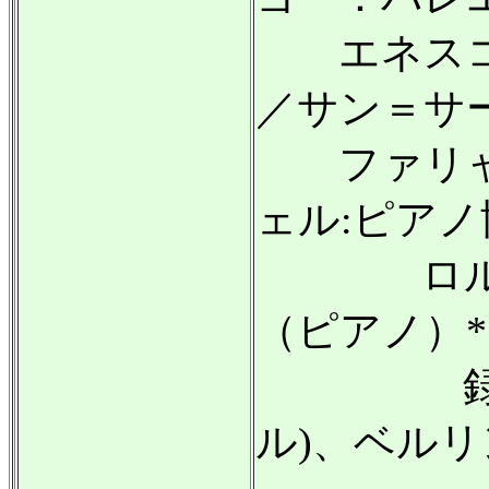
エネスコ
／サン＝サ
ファリャ
ェル:ピアノ協
ロルフ＝
（ピアノ）
録音:197
ル)、ベルリ