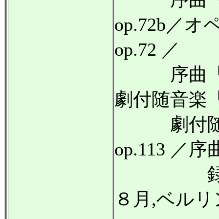
op.72b
op.72 ／
序曲「コリ
劇付随音楽「
劇付随音
op.113 ／
録音:19
８月,ベルリ