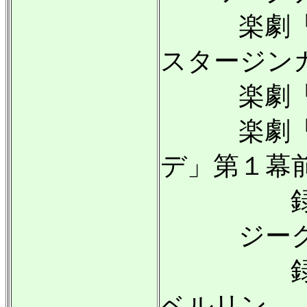
楽劇「ニ
スタージン
楽劇「ラ
楽劇「ト
デ」第１幕
録音:19
ジークフ
録音:19
ベルリン