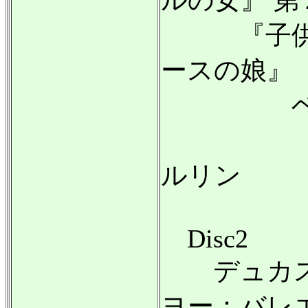
『子供の遊
ースの娘』
ベルリ
録音:19
ルリン
Disc2
デュカス
ヨー：バレ