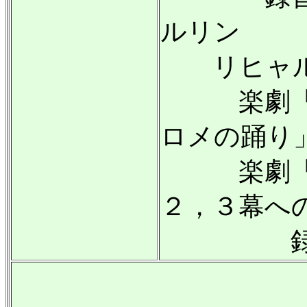
ルリン
リヒャル
楽劇「サロ
ロメの踊り
楽劇「ば
２，３幕へ
録音:19