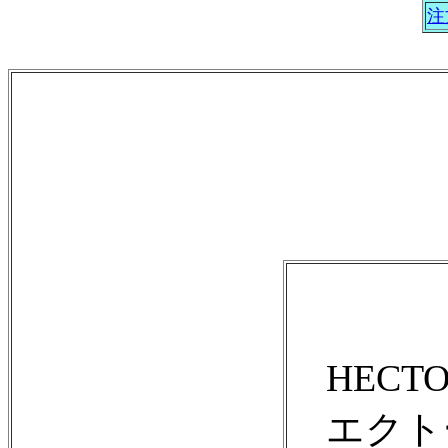
注
HECT
エクトー