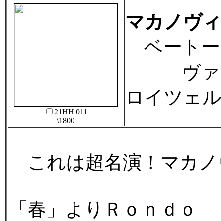
マカノヴィ
ベートー
ヴァイオ
ロイツェ
21HH 011
\1800
これは超名演！マカノヴ
「春」よりＲｏｎｄｏ