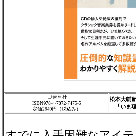
青弓社
松本大輔
ISBN978-4-7872-7475-5
「いま聴
定価2640円（税込み）
すでに入手困難なアイテ