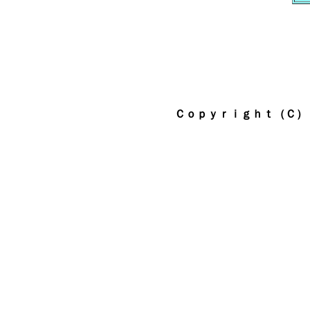
Ｃｏｐｙｒｉｇｈｔ（Ｃ） 