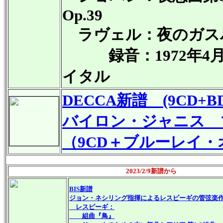
Op.39
ラヴェル：夜のガス
録音：1972年4月
イタル
DECCA
新譜
(9CD+BD
バイロン・ジャニス 
（9CD＋ブルーレイ
2023/2/9新譜から
BIS新譜
ジョン・ネシリング指揮によるレスピーギの管弦楽
レスピーギ：
組曲『鳥』