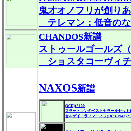
鬼才オノフリが創りあ
テレマン：低音のな
CHANDOS
新譜
ストゥールゴールズ（
ショスタコーヴィチ：
NAXOS
新譜
(3CD)¥3100
スラットキンのベストセラーをセット
セルゲイ・ラフマニノフ(1873-1943