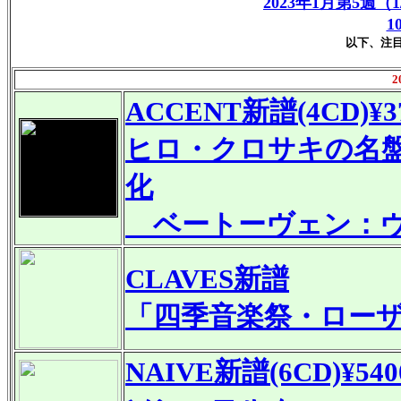
2023年1月第5週（
1
以下、注
2
ACCENT新譜(4CD)¥37
ヒロ・クロサキの名
化
ベートーヴェン：ヴ
CLAVES新譜
「四季音楽祭・ローザンヌ
NAIVE新譜(6CD)¥540