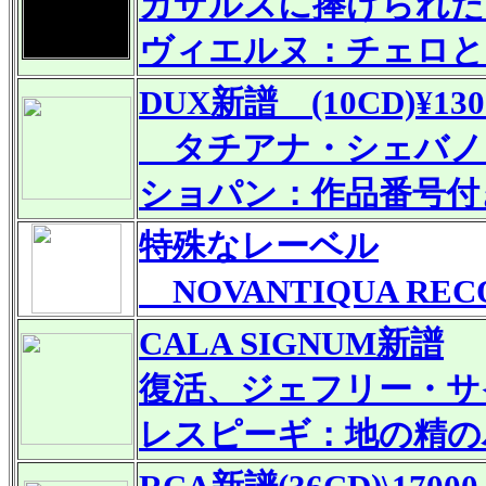
カザルスに捧げられた
ヴィエルヌ：チェロと
DUX
新譜
(10CD)¥13
タチアナ・シェバノ
ショパン：作品番号付
特殊なレーベル
NOVANTIQUA RE
CALA SIGNUM新譜
復活、ジェフリー・サ
レスピーギ：地の精の