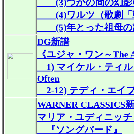
(3)つかの間の幻影Op
(4)ワルツ（歌劇「戦
(5)年とった祖母の話O
DG
新譜
《ユジャ・ワン～The Amer
1) マイケル・ティルソン
Often
2-12) テディ・エ
WARNER CLASSICS
マリア・ユディニッチ
『ソングバード』