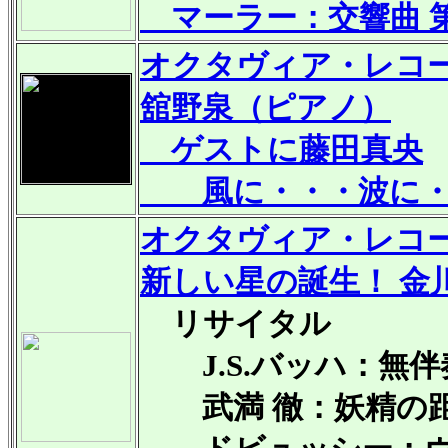
マーラー：交響曲 第
オクタヴィア・レコ
舘野泉（ピアノ）
ゲストに藤田真央
風に・・・波に・
オクタヴィア・レコ
新しい星の誕生！ 金
リサイタル
J.S.バッハ：無伴
武満 徹：妖精の