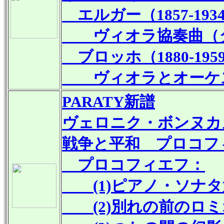
エルガー（1857-193
ヴィオラ協奏曲（タ
ブロッホ（1880-195
ヴィオラとオーケスト
PARATY
新譜
ヴェロニク・ボンヌカ
戦争と平和 プロコフ
プロコフィエフ：
(1)ピアノ・ソナタ第
(2)別れの前のロミオ