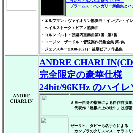
こういうアルバムを待っていた！
ブラームス：ハンガリー舞曲集とハ
・
エルフマン：ヴァイオリン協奏曲「イレヴン・イ
ヘイルストーク：ピアノ協奏曲
・コルンゴルト：弦楽四重奏曲第1番 - 第3番
・ユージン・ザードル：管弦楽作品集全集 第7集
・ジェフスキー(1938-2021)：後期ピアノ作品集
ANDRE CHARLIN(C
完全限定の豪華仕様
24bit/96KHz の
ANDRE
CHARLIN
ミヨー自身の指揮による自作自演集
代表作「屋根の上の牡牛」は必聴
ゼーリヒ、タピーら名手らによる
カンプラのクリスマス・オラトリ