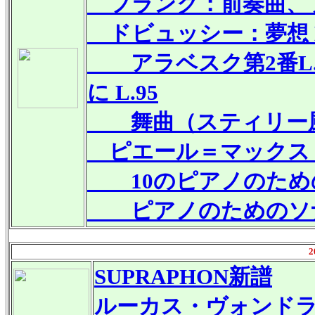
フランク：前奏曲、フー
ドビュッシー：夢想 L
アラベスク第2番L.6
に L.95
舞曲（スティリー風タ
ピエール＝マックス
10のピアノのためのコ
ピアノのためのソナ
2
SUPRAPHON新譜
ルーカス・ヴォンド