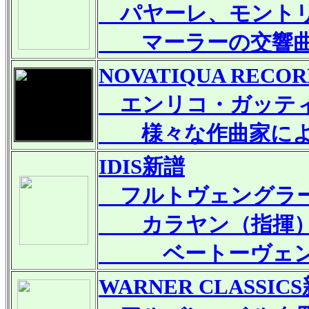
パヤーレ、モントリ
マーラーの交響曲
NOVATIQUA RECOR
エンリコ・ガッティ
様々な作曲家によ
IDIS
新譜
フルトヴェングラー
カラヤン（指揮）＆
ベートーヴェン：交響
WARNER CLASSICS