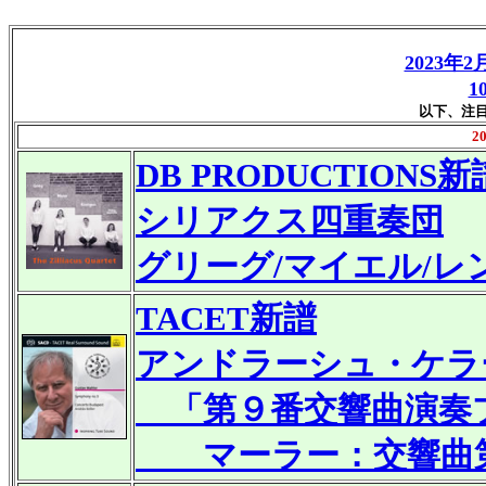
2023年2
1
以下、注
2
DB PRODUCTIONS新
シリアクス四重奏団
グリーグ/マイエル/
TACET
新譜
アンドラーシュ・ケラ
「第９番交響曲演奏
マーラー：交響曲