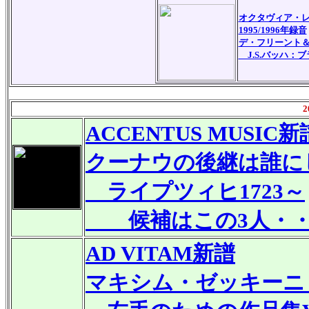
オクタヴィア・
1995/1996年録音
デ・フリーント
J.S.バッハ：ブ
2
ACCENTUS MUSIC
新
クーナウの後継は誰に
ライプツィヒ1723～
候補はこの3人・・
AD VITAM
新譜
マキシム・ゼッキーニ