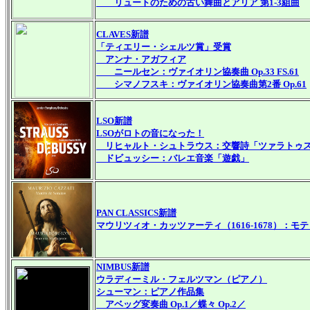
リュートのための古い舞曲とアリア 第1-3組曲
CLAVES新譜
「ティエリー・シェルツ賞」受賞
アンナ・アガフィア
ニールセン：ヴァイオリン協奏曲 Op.33 FS.61
シマノフスキ：ヴァイオリン協奏曲第2番 Op.61
LSO新譜
LSOがロトの音になった！
リヒャルト・シュトラウス：交響詩「ツァラトゥスト
ドビュッシー：バレエ音楽「遊戯」
PAN CLASSICS新譜
マウリツィオ・カッツァーティ（1616-1678）：モ
NIMBUS新譜
ウラディーミル・フェルツマン（ピアノ）
シューマン：ピアノ作品集
アベッグ変奏曲 Op.1／蝶々 Op.2／