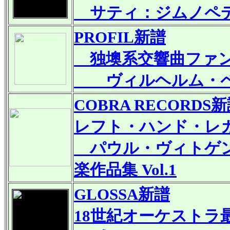
サティ：ジムノペデ
PROFIL
新譜
独墺系交響曲ファ
ヴィルヘルム・ペ
COBRA RECORDS
新
レフト・ハンド・レガ
パウル・ヴィトゲン
楽作品集 Vol.1
GLOSSA
新譜
18世紀オーケストラ