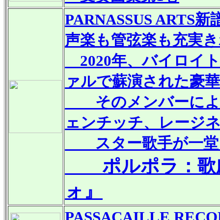
PARNASSUS ARTS
新
声楽も管弦楽も充実き
2020年、バイロイ
ァルで蘇演された豪華
そのメンバーによる
ェンチッチ、レージ
スター歌手が一堂に
ポルポラ：歌劇
ォ』
PASSACAILLE RECO