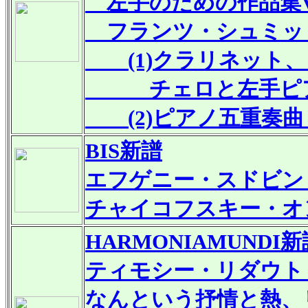
左手のための作品集Vol
フランツ・シュミッ
(1)クラリネット、
チェロと左手ピアノの
(2)ピアノ五重奏曲ト長
BIS
新譜
エフゲニー・スドビン
チャイコフスキー・オ
HARMONIAMUNDI
新
ティモシー・リダウト
なんという抒情と熱、