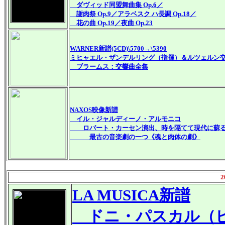
ダヴィッド同盟舞曲集 Op.6／
謝肉祭 Op.9／アラベスク ハ長調 Op.18／
花の曲 Op.19／夜曲 Op.23
WARNER
新譜
(5CD)\5700→\5390
ミヒャエル・ザンデルリング（指揮）＆ルツェルン
ブラームス：交響曲全集
NAXOS映像新譜
イル・ジャルディーノ・アルモニコ
ロバート・カーセン演出、時を隔てて現代に蘇
最古の音楽劇の一つ《魂と肉体の劇》
2
LA MUSICA新譜
ドニ・パスカル（