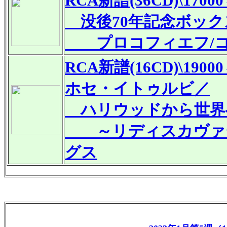
RCA
新譜
(36CD)\1700
没後70年記念ボック
プロコフィエフ/コ
RCA
新譜
(16CD)\1900
ホセ・イトゥルビ／
ハリウッドから世界
～リディスカヴァー
グス